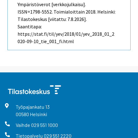
Ympäristöverot [verkkojulkaisu].
ISSN=1798-5552.
Toimialoittain
2018. Helsinki:
Tilastokeskus [viitattu: 7.8.2026].
Saantitapa:
https://stat.fi/til/yev/2018/01/yev_2018_01_2
020-09-10_tie_001_fi.html
Työpajankatu
13
00580
Helsinki
Vaihde
029 551 1000
Tietopalvelu
029 551 2220