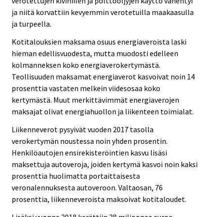
verotettujen kivihiilen ja polttoöljyjen käyttö vähentyi
ja niitä korvattiin kevyemmin verotetuilla maakaasulla
ja turpeella.
Kotitalouksien maksama osuus energiaveroista laski
hieman edellisvuodesta, mutta muodosti edelleen
kolmanneksen koko energiaverokertymästä.
Teollisuuden maksamat energiaverot kasvoivat noin 14
prosenttia vastaten melkein viidesosaa koko
kertymästä. Muut merkittävimmät energiaverojen
maksajat olivat energiahuollon ja liikenteen toimialat.
Liikenneverot pysyivät vuoden 2017 tasolla
verokertymän noustessa noin yhden prosentin.
Henkilöautojen ensirekisteröintien kasvu lisäsi
maksettuja autoveroja, joiden kertymä kasvoi noin kaksi
prosenttia huolimatta portaittaisesta
veronalennuksesta autoveroon. Valtaosan, 76
prosenttia, liikenneveroista maksoivat kotitaloudet.
Lisäksi vuonna 2018 kerättiin 38 miljoonaa euroa