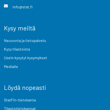
info@stat.fi
Kysy meiltä
Neuvonta ja tietopalvelu
Kysy tilastoista
Usein kysytyt kysymykset
Medialle
Löydä nopeasti
StatFin-tietokanta
Tilastotietokannat