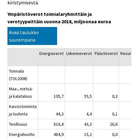
kiristymisestä.
Ympäristöverot toimialaryhmittäin ja
verotyypeittäin vuonna 2018, miljoonaa euroa
Avaa taulukko
suurempana
Energiaverot
Liikenneverot
Päästöverot
Resurssiv
Toimiala
(TOL2008)
Maa-, metsä-
ja kalatalous
105,7
55,5
0,3
Kaivostoiminta
ja louhinta
44,3
4,4
0,1
Teollisuus
816,4
43,3
26,6
Energiahuolto
484,9
15,2
0,0