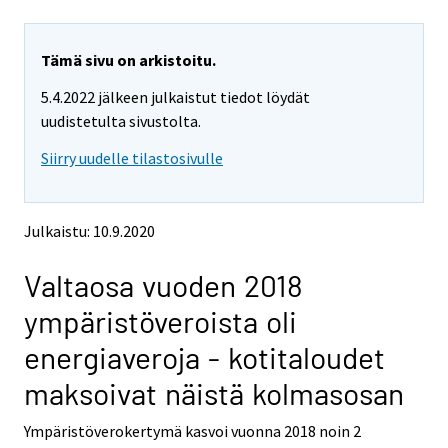
u
u
a
a
r
r
e
e
Tämä sivu on arkistoitu.
m
m
5.4.2022 jälkeen julkaistut tiedot löydät
o
o
v
v
uudistetulta sivustolta.
i
i
Siirry uudelle tilastosivulle
n
n
g
g
t
t
o
o
Julkaistu: 10.9.2020
a
a
n
n
Valtaosa vuoden 2018
o
o
t
t
ympäristöveroista oli
h
h
e
e
energiaveroja - kotitaloudet
r
r
s
s
maksoivat näistä kolmasosan
e
e
r
r
Ympäristöverokertymä kasvoi vuonna 2018 noin 2
v
v