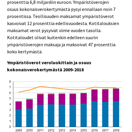
prosenttia 6,8 miljardiin euroon. Ympäristöverojen
i
i
osuus kokonaisverokertymästä pysyi ennallaan noin 7
c
c
e
e
prosentissa. Teollisuuden maksamat ympäristöverot
.
.
kasvoivat 12 prosenttia edellisvuodesta. Kotitalouksien
maksamat verot pysyivät viime vuoden tasolla.
Kotitaloudet olivat kuitenkin edelleen suurin
ympäristöverojen maksaja ja maksoivat 47 prosenttia
koko kertymästä.
Ympäristöverot veroluokittain ja osuus
kokonaisverokertymästä 2009-2018