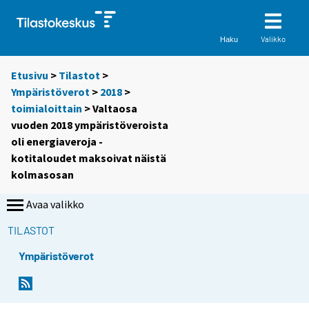
Valikko
Haku
Etusivu
>
Tilastot
>
Ympäristöverot
>
2018
>
toimialoittain
> Valtaosa
vuoden 2018 ympäristöveroista
oli energiaveroja -
kotitaloudet maksoivat näistä
kolmasosan
Avaa valikko
TILASTOT
Ympäristöverot
Y
Y
o
o