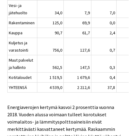
Vesi- ja
jätehuolto
34,0
7,9
7,0
Rakentaminen
125,0
69,9
0,0
Kauppa
90,7
61,7
2,4
Kuljetus ja
varastointi
756,0
127,6
0,7
Muut palvelut
ja hallinto
562,5
147,5
0,3
Kotitaloudet
1 519,5
1 679,6
0,4
YHTEENSÄ
4 539,0
2 212,6
37,8
Energiaverojen kertymä kasvoi 2 prosenttia vuonna
2018. Vuoden alussa voimaan tulleet korotukset
voimalaitos- ja lämmityspolttoaineisiin eivät
merkittävästi kasvattaneet kertymää. Raskaammin