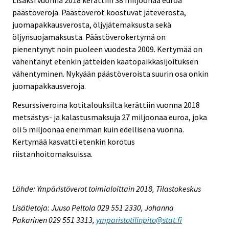
päästöveroja. Päästöverot koostuvat jäteverosta,
juomapakkausverosta, öljyjätemaksusta sekä
öljynsuojamaksusta. Päästöverokertymä on
pienentynyt noin puoleen vuodesta 2009. Kertymää on
vähentänyt etenkin jätteiden kaatopaikkasijoituksen
vähentyminen. Nykyään päästöveroista suurin osa onkin
juomapakkausveroja.
Resurssiveroina kotitalouksilta kerättiin vuonna 2018
metsästys- ja kalastusmaksuja 27 miljoonaa euroa, joka
oli 5 miljoonaa enemmän kuin edellisenä vuonna.
Kertymää kasvatti etenkin korotus
riistanhoitomaksuissa.
Lähde: Ympäristöverot toimialoittain 2018, Tilastokeskus
Lisätietoja: Juuso Peltola 029 551 2330, Johanna
Pakarinen 029 551 3313,
ymparistotilinpito@stat.fi