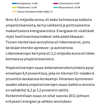
Noin 4,5 miljardia euroa, eli kaksi kolmasosaa kaikista
ympäristöveroista, kertyi sähköstä ja polttoaineista
maksettavista energiaveroista. Energiaverot sisältävät
myös huoltovarmuusmaksut sekä päästökaupan.
Toinen merkittävä veroryhmä oli liikenneverot, joita
kerätään etenkin ajoneuvo- ja autoverona.
Liikenneverojen kertymä oli 2,2 miljardia euroa eli lähes
kolmasosa ympäristöveroista.
Ympäristöverojen osuus kokonaisverokertymästä pysyi
ennallaan 6,9 prosentissa, joka on hieman EU-maiden 6
prosentin keskiarvoa korkeampi. Viimeisen kymmenen
vuoden aikana ympäristöverojen osuus kaikista veroista
on vaihdellut 6,2 ja 7,2 prosentin välillä.
Korkeimmillaan osuus on ollut vuonna 2011 johtuen
erityisesti energian ja sähkön verotuksen