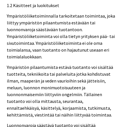
1.2 Käsitteet ja luokitukset
Ympäristöliiketoiminnalla tarkoitetaan toimintaa, joka
liittyy ympäristön pilaantumista estävään tai
luonnonvaroja säästävään tuotantoon.
Ympäristöliiketoiminta voi olla tietyn yrityksen pää- tai
sivutoimintaa. Ympäristöliiketoiminta ei ole oma
toimialansa, vaan tuotanto on hajautunut useaan eri
toimialaluokkaan.
Ympäristön pilaantumista estävä tuotanto voi sisältää
tuotteita, tekniikoita tai palveluita jotka kohdistuvat
ilman, maaperän ja veden vaurioihin sekä jätteisiin,
meluun, luonnon monimuotoisuuteen ja
luonnonmaisemiin liittyviin ongelmiin. Tällainen
tuotanto voi olla mittausta, seurantaa,
ennaltaehkäisyä, käsittelyä, korjaamista, tutkimusta,
kehittämistä, viestintää tai näihin liittyvää toimintaa.
Luonnonvaroja säästävä tuotanto voi sisältää