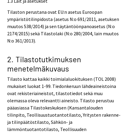
1.3 Lait ja asetukset
Tilaston perustana ovat EU:n asetus Euroopan
ympäristötilinpidosta (asetus N:o 691/2011, asetuksen
muutos 538/2014) ja sen täytäntöönpanoasetus (N:o
2174/2015) sekä Tilastolaki (N:o 280/2004, lain muutos
N:o 361/2013).
2. Tilastotutkimuksen
menetelmäkuvaus
Tilasto kattaa kaikki toimialaluokituksen (TOL 2008)
mukaiset luokat 1-99. Tiedonkeruun lähdeaineistoina
ovat rekisteriaineistot, tilastotiedot sekä muu
olemassa oleva relevantti aineisto. Tilasto perustuu
pääasiassa Tilastokeskuksen (Kansantalouden
tilinpito, Teollisuustuotantotilasto, Yritysten rakenne-
ja tilinpäätöstilasto, Sähkön- ja
lämmöntuotantotilasto, Teollisuuden