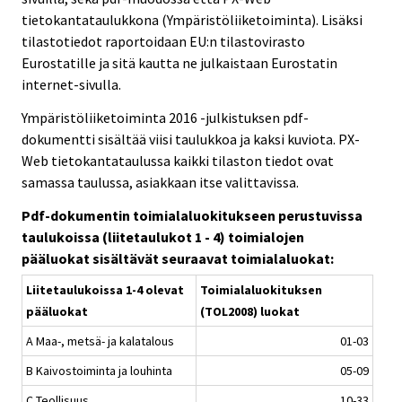
tietokantataulukkona (Ympäristöliiketoiminta). Lisäksi
tilastotiedot raportoidaan EU:n tilastovirasto
Eurostatille ja sitä kautta ne julkaistaan Eurostatin
internet-sivulla.
Ympäristöliiketoiminta 2016 -julkistuksen pdf-
dokumentti sisältää viisi taulukkoa ja kaksi kuviota. PX-
Web tietokantataulussa kaikki tilaston tiedot ovat
samassa taulussa, asiakkaan itse valittavissa.
Pdf-dokumentin toimialaluokitukseen perustuvissa
taulukoissa (liitetaulukot 1 - 4) toimialojen
pääluokat sisältävät seuraavat toimialaluokat:
Liitetaulukoissa 1-4 olevat
Toimialaluokituksen
pääluokat
(TOL2008) luokat
A Maa-, metsä- ja kalatalous
01-03
B Kaivostoiminta ja louhinta
05-09
C Teollisuus
10-33