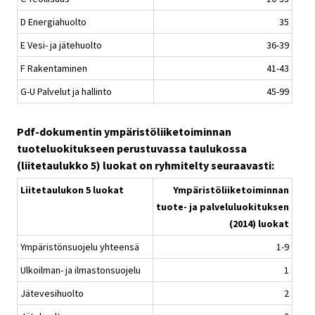
D Energiahuolto
35
E Vesi- ja jätehuolto
36-39
F Rakentaminen
41-43
G-U Palvelut ja hallinto
45-99
Pdf-dokumentin ympäristöliiketoiminnan
tuoteluokitukseen perustuvassa taulukossa
(liitetaulukko 5) luokat on ryhmitelty seuraavasti:
Liitetaulukon 5 luokat
Ympäristöliiketoiminnan
tuote- ja palveluluokituksen
(2014) luokat
Ympäristönsuojelu yhteensä
1-9
Ulkoilman- ja ilmastonsuojelu
1
Jätevesihuolto
2