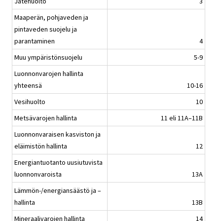
Jätehuolto
3
Maaperän, pohjaveden ja
pintaveden suojelu ja
parantaminen
4
Muu ympäristönsuojelu
5-9
Luonnonvarojen hallinta
yhteensä
10-16
Vesihuolto
10
Metsävarojen hallinta
11 eli 11A–11B
Luonnonvaraisen kasviston ja
eläimistön hallinta
12
Energiantuotanto uusiutuvista
luonnonvaroista
13A
Lämmön-/energiansäästö ja –
hallinta
13B
Mineraalivarojen hallinta
14