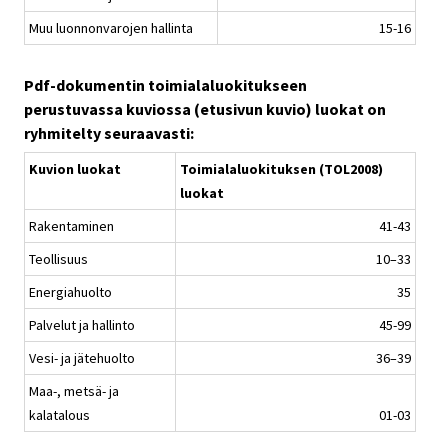
Muu luonnonvarojen hallinta
15-16
Pdf-dokumentin toimialaluokitukseen
perustuvassa kuviossa (etusivun kuvio) luokat on
ryhmitelty seuraavasti:
Kuvion luokat
Toimialaluokituksen (TOL2008)
luokat
Rakentaminen
41-43
Teollisuus
10–33
Energiahuolto
35
Palvelut ja hallinto
45-99
Vesi- ja jätehuolto
36–39
Maa-, metsä- ja
kalatalous
01-03