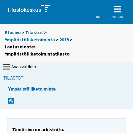
Valikko
Haku
Etusivu
>
Tilastot
>
Ympäristöliiketoiminta
>
2019
>
Laatuseloste:
Ympäristöliiketoimintatilasto
Avaa valikko
TILASTOT
Ympäristöliiketoiminta
Tämä sivu on arkistoitu.