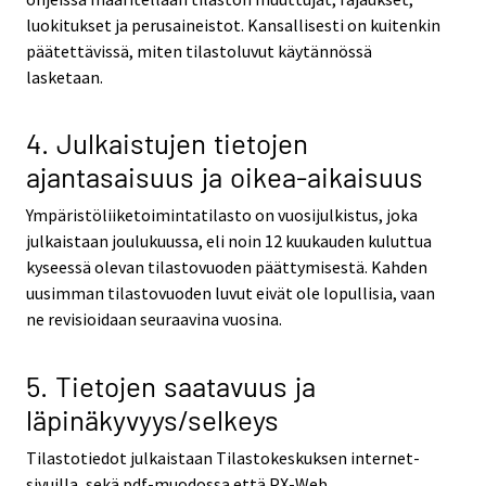
luokitukset ja perusaineistot. Kansallisesti on kuitenkin
päätettävissä, miten tilastoluvut käytännössä
lasketaan.
4. Julkaistujen tietojen
ajantasaisuus ja oikea-aikaisuus
Ympäristöliiketoimintatilasto on vuosijulkistus, joka
julkaistaan joulukuussa, eli noin 12 kuukauden kuluttua
kyseessä olevan tilastovuoden päättymisestä. Kahden
uusimman tilastovuoden luvut eivät ole lopullisia, vaan
ne revisioidaan seuraavina vuosina.
5. Tietojen saatavuus ja
läpinäkyvyys/selkeys
Tilastotiedot julkaistaan Tilastokeskuksen internet-
sivuilla, sekä pdf-muodossa että PX-Web