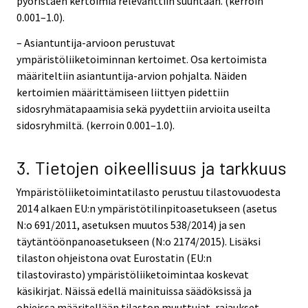
pyöristäen kertoimia relevanttiin suuntaan. (kerroin
0.001–1.0).
– Asiantuntija-arvioon perustuvat
ympäristöliiketoiminnan kertoimet. Osa kertoimista
määriteltiin asiantuntija-arvion pohjalta. Näiden
kertoimien määrittämiseen liittyen pidettiin
sidosryhmätapaamisia sekä pyydettiin arvioita useilta
sidosryhmiltä. (kerroin 0.001–1.0).
3. Tietojen oikeellisuus ja tarkkuus
Ympäristöliiketoimintatilasto perustuu tilastovuodesta
2014 alkaen EU:n ympäristötilinpitoasetukseen (asetus
N:o 691/2011, asetuksen muutos 538/2014) ja sen
täytäntöönpanoasetukseen (N:o 2174/2015). Lisäksi
tilaston ohjeistona ovat Eurostatin (EU:n
tilastovirasto) ympäristöliiketoimintaa koskevat
käsikirjat. Näissä edellä mainituissa säädöksissä ja
ohjeissa määritellään tilaston muuttujat, rajaukset,