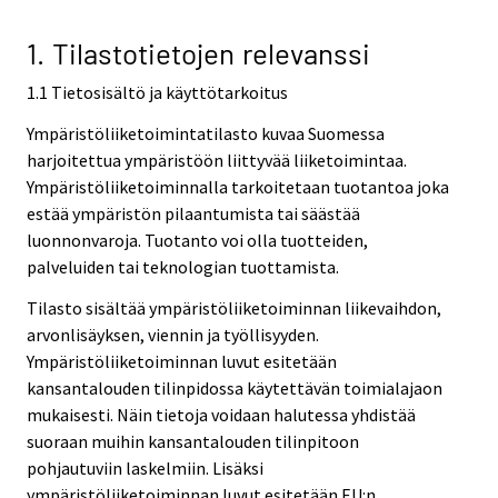
1. Tilastotietojen relevanssi
1.1 Tietosisältö ja käyttötarkoitus
Ympäristöliiketoimintatilasto kuvaa Suomessa
harjoitettua ympäristöön liittyvää liiketoimintaa.
Ympäristöliiketoiminnalla tarkoitetaan tuotantoa joka
estää ympäristön pilaantumista tai säästää
luonnonvaroja. Tuotanto voi olla tuotteiden,
palveluiden tai teknologian tuottamista.
Tilasto sisältää ympäristöliiketoiminnan liikevaihdon,
arvonlisäyksen, viennin ja työllisyyden.
Ympäristöliiketoiminnan luvut esitetään
kansantalouden tilinpidossa käytettävän toimialajaon
mukaisesti. Näin tietoja voidaan halutessa yhdistää
suoraan muihin kansantalouden tilinpitoon
pohjautuviin laskelmiin. Lisäksi
ympäristöliiketoiminnan luvut esitetään EU:n