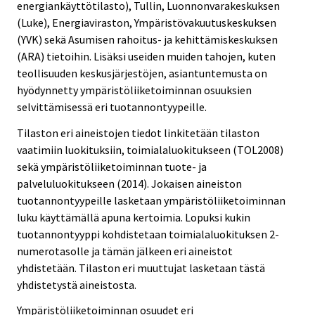
energiankäyttötilasto), Tullin, Luonnonvarakeskuksen
(Luke), Energiaviraston, Ympäristövakuutuskeskuksen
(YVK) sekä Asumisen rahoitus- ja kehittämiskeskuksen
(ARA) tietoihin. Lisäksi useiden muiden tahojen, kuten
teollisuuden keskusjärjestöjen, asiantuntemusta on
hyödynnetty ympäristöliiketoiminnan osuuksien
selvittämisessä eri tuotannontyypeille.
Tilaston eri aineistojen tiedot linkitetään tilaston
vaatimiin luokituksiin, toimialaluokitukseen (TOL2008)
sekä ympäristöliiketoiminnan tuote- ja
palveluluokitukseen (2014). Jokaisen aineiston
tuotannontyypeille lasketaan ympäristöliiketoiminnan
luku käyttämällä apuna kertoimia. Lopuksi kukin
tuotannontyyppi kohdistetaan toimialaluokituksen 2-
numerotasolle ja tämän jälkeen eri aineistot
yhdistetään. Tilaston eri muuttujat lasketaan tästä
yhdistetystä aineistosta.
Ympäristöliiketoiminnan osuudet eri