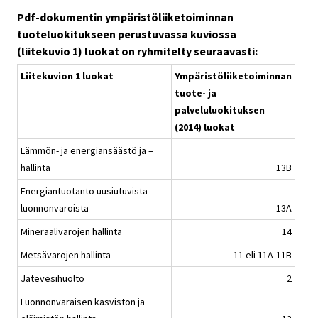
Pdf-dokumentin ympäristöliiketoiminnan
tuoteluokitukseen perustuvassa kuviossa
(liitekuvio 1) luokat on ryhmitelty seuraavasti:
Liitekuvion 1 luokat
Ympäristöliiketoiminnan
tuote- ja
palveluluokituksen
(2014) luokat
Lämmön- ja energiansäästö ja –
hallinta
13B
Energiantuotanto uusiutuvista
luonnonvaroista
13A
Mineraalivarojen hallinta
14
Metsävarojen hallinta
11 eli 11A-11B
Jätevesihuolto
2
Luonnonvaraisen kasviston ja