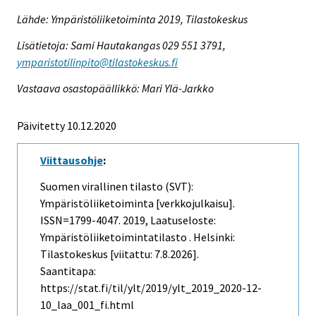
Lähde: Ympäristöliiketoiminta 2019, Tilastokeskus
Lisätietoja: Sami Hautakangas 029 551 3791,
ymparistotilinpito@tilastokeskus.fi
Vastaava osastopäällikkö: Mari Ylä-Jarkko
Päivitetty 10.12.2020
Viittausohje
:
Suomen virallinen tilasto (SVT):
Ympäristöliiketoiminta [verkkojulkaisu].
ISSN=1799-4047. 2019, Laatuseloste:
Ympäristöliiketoimintatilasto . Helsinki:
Tilastokeskus [viitattu: 7.8.2026].
Saantitapa:
https://stat.fi/til/ylt/2019/ylt_2019_2020-12-
10_laa_001_fi.html