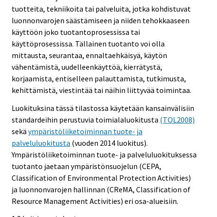
tuotteita, tekniikoita tai palveluita, jotka kohdistuvat
luonnonvarojen säästämiseen ja niiden tehokkaaseen
käyttöön joko tuotantoprosessissa tai
käyttöprosessissa. Tällainen tuotanto voi olla
mittausta, seurantaa, ennaltaehkäisyä, käytön
vähentämistä, uudelleenkäyttöä, kierrätystä,
korjaamista, entiselleen palauttamista, tutkimusta,
kehittämistä, viestintää tai näihin liittyvää toimintaa.
Luokituksina tässä tilastossa käytetään kansainvälisiin
standardeihin perustuvia toimialaluokitusta
(TOL2008)
sekä
ympäristöliiketoiminnan tuote- ja
palveluluokitusta
(vuoden 2014 luokitus).
Ympäristöliiketoiminnan tuote- ja palveluluokituksessa
tuotanto jaetaan ympäristönsuojelun (CEPA,
Classification of Environmental Protection Activities)
ja luonnonvarojen hallinnan (CReMA, Classification of
Resource Management Activities) eri osa-alueisiin.