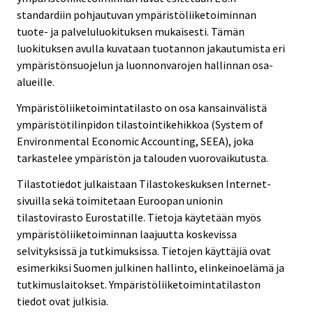
standardiin pohjautuvan ympäristöliiketoiminnan
tuote- ja palveluluokituksen mukaisesti. Tämän
luokituksen avulla kuvataan tuotannon jakautumista eri
ympäristönsuojelun ja luonnonvarojen hallinnan osa-
alueille.
Ympäristöliiketoimintatilasto on osa kansainvälistä
ympäristötilinpidon tilastointikehikkoa (System of
Environmental Economic Accounting, SEEA), joka
tarkastelee ympäristön ja talouden vuorovaikutusta.
Tilastotiedot julkaistaan Tilastokeskuksen Internet-
sivuilla sekä toimitetaan Euroopan unionin
tilastovirasto Eurostatille. Tietoja käytetään myös
ympäristöliiketoiminnan laajuutta koskevissa
selvityksissä ja tutkimuksissa. Tietojen käyttäjiä ovat
esimerkiksi Suomen julkinen hallinto, elinkeinoelämä ja
tutkimuslaitokset. Ympäristöliiketoimintatilaston
tiedot ovat julkisia.