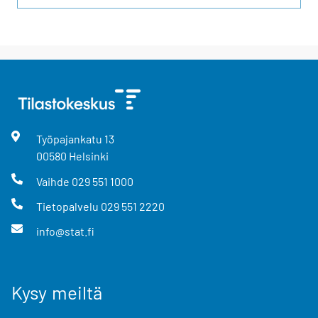
Työpajankatu
13
00580
Helsinki
Vaihde
029 551 1000
Tietopalvelu
029 551 2220
info@stat.fi
Kysy meiltä