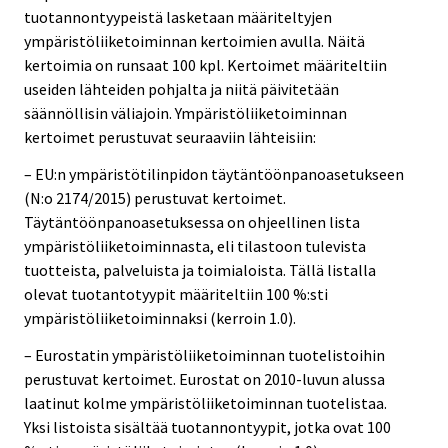
tuotannontyypeistä lasketaan määriteltyjen
ympäristöliiketoiminnan kertoimien avulla. Näitä
kertoimia on runsaat 100 kpl. Kertoimet määriteltiin
useiden lähteiden pohjalta ja niitä päivitetään
säännöllisin väliajoin. Ympäristöliiketoiminnan
kertoimet perustuvat seuraaviin lähteisiin:
– EU:n ympäristötilinpidon täytäntöönpanoasetukseen
(N:o 2174/2015) perustuvat kertoimet.
Täytäntöönpanoasetuksessa on ohjeellinen lista
ympäristöliiketoiminnasta, eli tilastoon tulevista
tuotteista, palveluista ja toimialoista. Tällä listalla
olevat tuotantotyypit määriteltiin 100 %:sti
ympäristöliiketoiminnaksi (kerroin 1.0).
– Eurostatin ympäristöliiketoiminnan tuotelistoihin
perustuvat kertoimet. Eurostat on 2010-luvun alussa
laatinut kolme ympäristöliiketoiminnan tuotelistaa.
Yksi listoista sisältää tuotannontyypit, jotka ovat 100