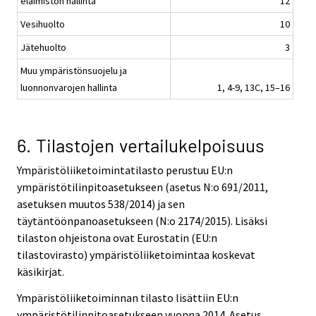
eläimistön hallinta
12
Vesihuolto
10
Jätehuolto
3
Muu ympäristönsuojelu ja
luonnonvarojen hallinta
1, 4-9, 13C, 15–16
6. Tilastojen vertailukelpoisuus
Ympäristöliiketoimintatilasto perustuu EU:n
ympäristötilinpitoasetukseen (asetus N:o 691/2011,
asetuksen muutos 538/2014) ja sen
täytäntöönpanoasetukseen (N:o 2174/2015). Lisäksi
tilaston ohjeistona ovat Eurostatin (EU:n
tilastovirasto) ympäristöliiketoimintaa koskevat
käsikirjat.
Ympäristöliiketoiminnan tilasto lisättiin EU:n
ympäristötilinpitoasetukseen vuonna 2014. Asetus