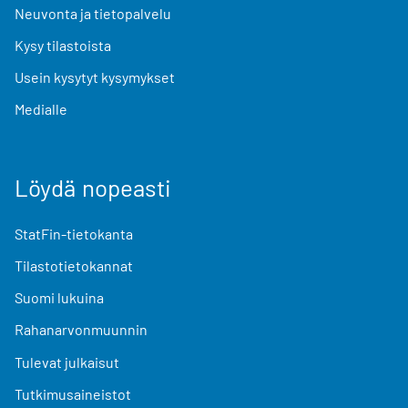
Neuvonta ja tietopalvelu
Kysy tilastoista
Usein kysytyt kysymykset
Medialle
Löydä nopeasti
StatFin-tietokanta
Tilastotietokannat
Suomi lukuina
Rahanarvonmuunnin
Tulevat julkaisut
Tutkimusaineistot