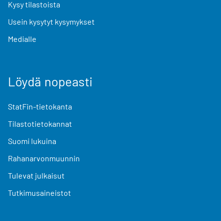
Kysy tilastoista
Usein kysytyt kysymykset
Medialle
Löydä nopeasti
StatFin-tietokanta
Tilastotietokannat
Suomi lukuina
Rahanarvonmuunnin
Tulevat julkaisut
Tutkimusaineistot