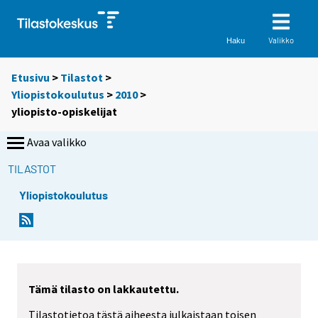
Valikko
Haku
Etusivu
>
Tilastot
>
Yliopistokoulutus
>
2010
>
yliopisto-opiskelijat
Avaa valikko
TILASTOT
Yliopistokoulutus
Tämä tilasto on lakkautettu.
Tilastotietoa tästä aiheesta julkaistaan toisen