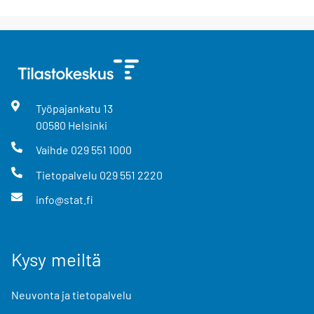
Työpajankatu
13
00580
Helsinki
Vaihde
029 551 1000
Tietopalvelu
029 551 2220
info@stat.fi
Kysy meiltä
Neuvonta ja tietopalvelu