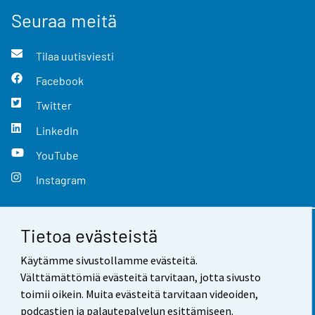
Seuraa meitä
Tilaa uutisviesti
Facebook
Twitter
LinkedIn
YouTube
Instagram
Tietoa evästeistä
Yhteystiedot
Käytämme sivustollamme evästeitä.
Palaute
Välttämättömiä evästeitä tarvitaan, jotta sivusto
toimii oikein. Muita evästeitä tarvitaan videoiden,
Käyttöehdot
podcastien ja palautepalvelun esittämiseen.