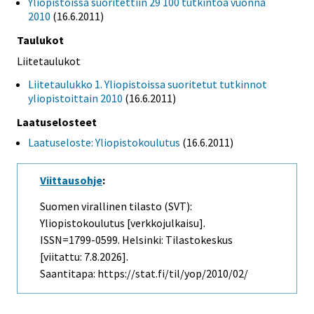
Yliopistoissa suoritettiin 29 100 tutkintoa vuonna
2010
(16.6.2011)
Taulukot
Liitetaulukot
Liitetaulukko 1. Yliopistoissa suoritetut tutkinnot
yliopistoittain 2010
(16.6.2011)
Laatuselosteet
Laatuseloste: Yliopistokoulutus
(16.6.2011)
Viittausohje
:
Suomen virallinen tilasto (SVT):
Yliopistokoulutus [verkkojulkaisu].
ISSN=1799-0599. Helsinki: Tilastokeskus
[viitattu: 7.8.2026].
Saantitapa: https://stat.fi/til/yop/2010/02/