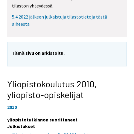
tilaston yhteydessä.
5.4.2022 jälkeen julkaistuja tilastotietoja tästä
aiheesta
Tämä sivu on arkistoitu.
Yliopistokoulutus 2010,
yliopisto-opiskelijat
2010
yliopistotutkinnon suorittaneet
Julkistukset