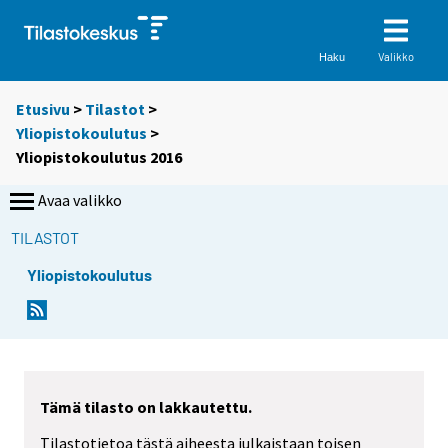
Valikko
Haku
Etusivu
>
Tilastot
>
Yliopistokoulutus
>
Yliopistokoulutus 2016
Avaa valikko
TILASTOT
Yliopistokoulutus
Tämä tilasto on lakkautettu.
Tilastotietoa tästä aiheesta julkaistaan toisen