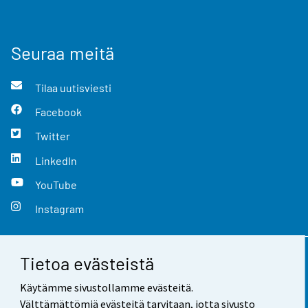
Seuraa meitä
Tilaa uutisviesti
Facebook
Twitter
LinkedIn
YouTube
Instagram
Tietoa evästeistä
Yhteystiedot
Käytämme sivustollamme evästeitä.
Palaute
Välttämättömiä evästeitä tarvitaan, jotta sivusto