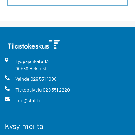
Työpajankatu
13
00580
Helsinki
Vaihde
029 551 1000
Tietopalvelu
029 551 2220
info@stat.fi
Kysy meiltä