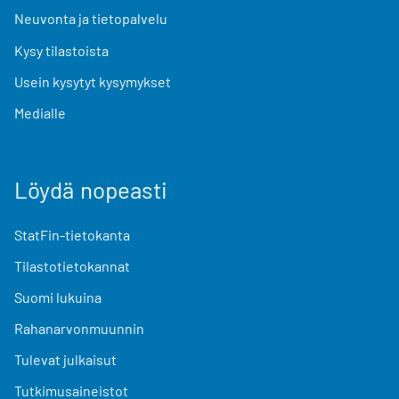
Neuvonta ja tietopalvelu
Kysy tilastoista
Usein kysytyt kysymykset
Medialle
Löydä nopeasti
StatFin-tietokanta
Tilastotietokannat
Suomi lukuina
Rahanarvonmuunnin
Tulevat julkaisut
Tutkimusaineistot