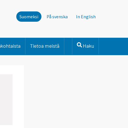
Suomeksi
På svenska
In English
nkohtaista
Tietoa meistä
Haku