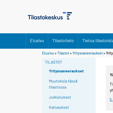
Etusivu
Tilastotieto
Tietoa tilastoist
Etusivu
>
Tilastot
>
Yrityssaneeraukset
> Yrit
TILASTOT
Yrityssaneeraukset
T
Muutoksia tässä
T
tilastossa
y
Julkistukset
5
Katsaukset