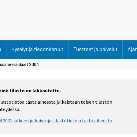
a
Kyselyt ja tiedonkeruut
Tuotteet ja palvelut
Aja
yssaneeraukset 2004
ämä tilasto on lakkautettu.
ilastotietoa tästä aiheesta julkaistaan toisen tilaston
hteydessä.
.4.2022 jälkeen julkaistuja tilastotietoja tästä aiheesta