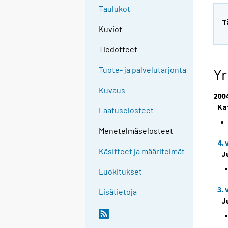
Taulukot
T
Kuviot
Tiedotteet
Tuote- ja palvelutarjonta
Yr
Kuvaus
200
Ka
Laatuselosteet
Menetelmäselosteet
4.
Käsitteet ja määritelmät
J
Luokitukset
3.
Lisätietoja
J