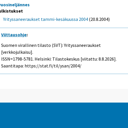
 vuosineljännes
ulkistukset
Yrityssaneeraukset tammi-kesäkuussa 2004
(20.8.2004)
Viittausohje
:
Suomen virallinen tilasto (SVT): Yrityssaneeraukset
[verkkojulkaisu].
ISSN=1798-5781. Helsinki: Tilastokeskus [viitattu: 8.8.2026].
Saantitapa: https://stat.fi/til/ysan/2004/