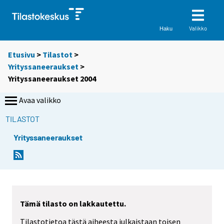
Valikko
Haku
Etusivu
>
Tilastot
>
Yrityssaneeraukset
>
Yrityssaneeraukset 2004
Avaa valikko
TILASTOT
Yrityssaneeraukset
Tämä tilasto on lakkautettu.
Tilastotietoa tästä aiheesta julkaistaan toisen