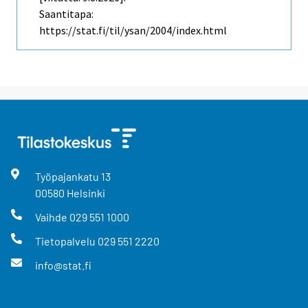
Saantitapa:
https://stat.fi/til/ysan/2004/index.html
Työpajankatu
13
00580
Helsinki
Vaihde
029 551 1000
Tietopalvelu
029 551 2220
info@stat.fi