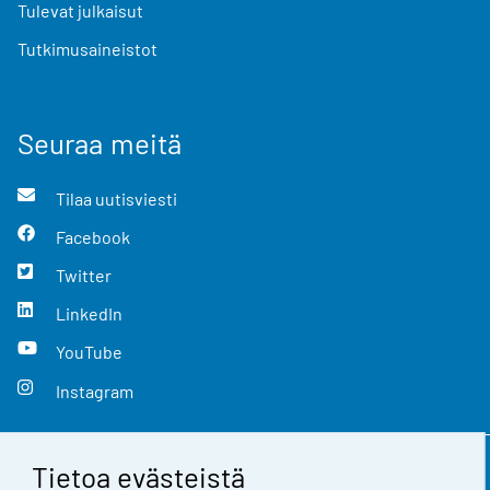
Tulevat julkaisut
Tutkimusaineistot
Seuraa meitä
Tilaa uutisviesti
Facebook
Twitter
LinkedIn
YouTube
Instagram
Tietoa evästeistä
Yhteystiedot