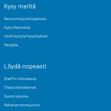
Kysy meiltä
Neuvonta ja tietopalvelu
Kysy tilastoista
Usein kysytyt kysymykset
Medialle
Löydä nopeasti
StatFin-tietokanta
Tilastotietokannat
Suomi lukuina
Rahanarvonmuunnin