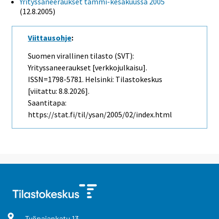
Yrityssaneeraukset tammi-kesäkuussa 2005
(12.8.2005)
Viittausohje
:
Suomen virallinen tilasto (SVT):
Yrityssaneeraukset [verkkojulkaisu].
ISSN=1798-5781. Helsinki: Tilastokeskus
[viitattu: 8.8.2026].
Saantitapa:
https://stat.fi/til/ysan/2005/02/index.html
Työpajankatu
13