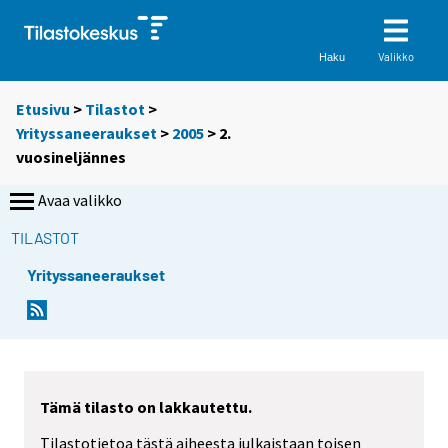
Valikko
Haku
Etusivu
>
Tilastot
>
Yrityssaneeraukset
>
2005
>
2.
vuosineljännes
Avaa valikko
TILASTOT
Yrityssaneeraukset
Tämä tilasto on lakkautettu.
Tilastotietoa tästä aiheesta julkaistaan toisen