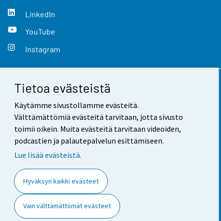
LinkedIn
YouTube
Instagram
Tietoa evästeistä
Yhteystiedot
Käytämme sivustollamme evästeitä.
Palaute
Välttämättömiä evästeitä tarvitaan, jotta sivusto
toimii oikein. Muita evästeitä tarvitaan videoiden,
Käyttöehdot
podcastien ja palautepalvelun esittämiseen.
Tietosuoja
Lue lisää evästeistä.
Saavutettavuus
Hyväksyn kaikki evästeet
Tietoa sivustosta
Vain välttämättömät evästeet
Evästeasetukset