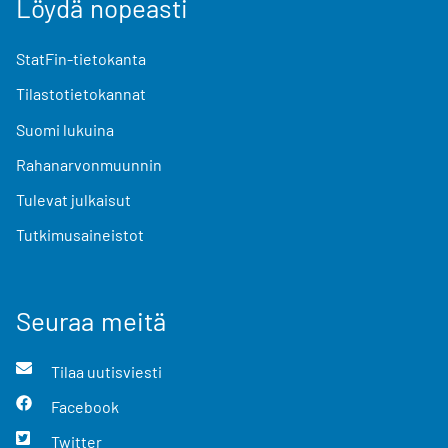
Löydä nopeasti
StatFin-tietokanta
Tilastotietokannat
Suomi lukuina
Rahanarvonmuunnin
Tulevat julkaisut
Tutkimusaineistot
Seuraa meitä
Tilaa uutisviesti
Facebook
Twitter