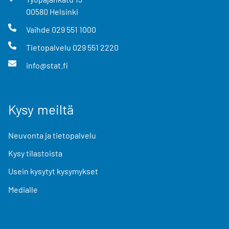
00580
Helsinki
Vaihde
029 551 1000
Tietopalvelu
029 551 2220
info@stat.fi
Kysy meiltä
Neuvonta ja tietopalvelu
Kysy tilastoista
Usein kysytyt kysymykset
Medialle