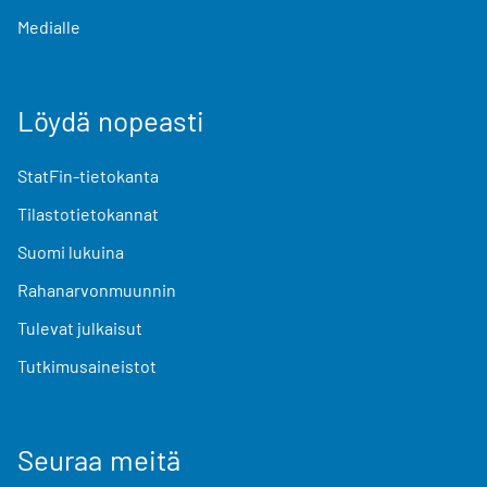
Medialle
Löydä nopeasti
StatFin-tietokanta
Tilastotietokannat
Suomi lukuina
Rahanarvonmuunnin
Tulevat julkaisut
Tutkimusaineistot
Seuraa meitä