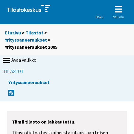
Valikko
Haku
Etusivu
>
Tilastot
>
Yrityssaneeraukset
>
Yrityssaneeraukset 2005
Avaa valikko
TILASTOT
Yrityssaneeraukset
Tämä tilasto on lakkautettu.
Tilastotietoa tästä aiheesta julkaistaan toisen