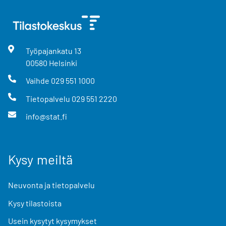
Työpajankatu
13
00580
Helsinki
Vaihde
029 551 1000
Tietopalvelu
029 551 2220
info@stat.fi
Kysy meiltä
Neuvonta ja tietopalvelu
Kysy tilastoista
Usein kysytyt kysymykset