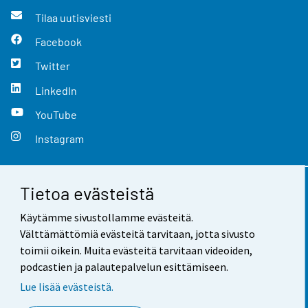
Tilaa uutisviesti
Facebook
Twitter
LinkedIn
YouTube
Instagram
Tietoa evästeistä
Yhteystiedot
Käytämme sivustollamme evästeitä.
Palaute
Välttämättömiä evästeitä tarvitaan, jotta sivusto
toimii oikein. Muita evästeitä tarvitaan videoiden,
Käyttöehdot
podcastien ja palautepalvelun esittämiseen.
Tietosuoja
Lue lisää evästeistä.
Saavutettavuus