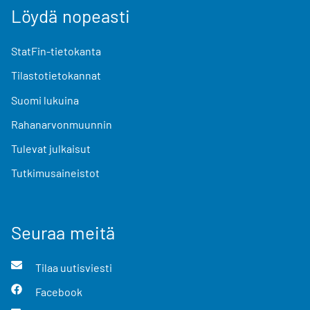
Löydä nopeasti
StatFin-tietokanta
Tilastotietokannat
Suomi lukuina
Rahanarvonmuunnin
Tulevat julkaisut
Tutkimusaineistot
Seuraa meitä
Tilaa uutisviesti
Facebook