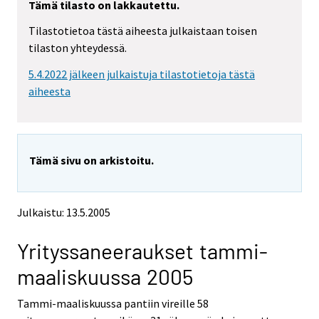
Tämä tilasto on lakkautettu.
y
y
t
t
Tilastotietoa tästä aiheesta julkaistaan toisen
t
t
tilaston yhteydessä.
o
o
i
i
5.4.2022 jälkeen julkaistuja tilastotietoja tästä
s
s
e
e
aiheesta
e
e
n
n
p
p
a
a
Tämä sivu on arkistoitu.
l
l
v
v
e
e
l
l
Julkaistu: 13.5.2005
u
u
u
u
Yrityssaneeraukset tammi-
n
n
.
.
maaliskuussa 2005
Tammi-maaliskuussa pantiin vireille 58