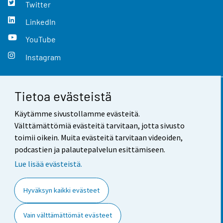
Twitter
LinkedIn
YouTube
Instagram
Tietoa evästeistä
Yhteystiedot
Käytämme sivustollamme evästeitä.
Palaute
Välttämättömiä evästeitä tarvitaan, jotta sivusto
toimii oikein. Muita evästeitä tarvitaan videoiden,
Käyttöehdot
podcastien ja palautepalvelun esittämiseen.
Tietosuoja
Lue lisää evästeistä.
Saavutettavuus
Hyväksyn kaikki evästeet
Tietoa sivustosta
Vain välttämättömät evästeet
Evästeasetukset