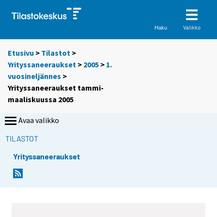
Valikko
Haku
Etusivu
>
Tilastot
>
Yrityssaneeraukset
>
2005
>
1.
vuosineljännes
>
Yrityssaneeraukset tammi-
maaliskuussa 2005
Avaa valikko
TILASTOT
Yrityssaneeraukset
S
S
i
i
i
i
r
r
r
r