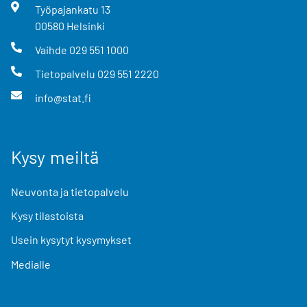
Työpajankatu
13
00580
Helsinki
Vaihde
029 551 1000
Tietopalvelu
029 551 2220
info@stat.fi
Kysy meiltä
Neuvonta ja tietopalvelu
Kysy tilastoista
Usein kysytyt kysymykset
Medialle