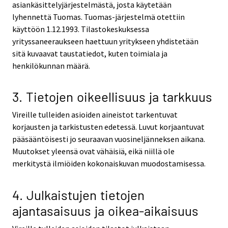
asiankäsittelyjärjestelmästä, josta käytetään
lyhennettä Tuomas. Tuomas-järjestelmä otettiin
käyttöön 1.12.1993. Tilastokeskuksessa
yrityssaneeraukseen haettuun yritykseen yhdistetään
sitä kuvaavat taustatiedot, kuten toimiala ja
henkilökunnan määrä.
3. Tietojen oikeellisuus ja tarkkuus
Vireille tulleiden asioiden aineistot tarkentuvat
korjausten ja tarkistusten edetessä. Luvut korjaantuvat
pääsääntöisesti jo seuraavan vuosineljänneksen aikana.
Muutokset yleensä ovat vähäisiä, eikä niillä ole
merkitystä ilmiöiden kokonaiskuvan muodostamisessa.
4. Julkaistujen tietojen
ajantasaisuus ja oikea-aikaisuus