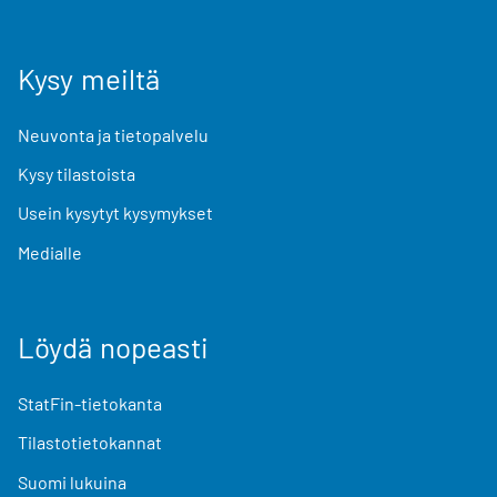
Kysy meiltä
Neuvonta ja tietopalvelu
Kysy tilastoista
Usein kysytyt kysymykset
Medialle
Löydä nopeasti
StatFin-tietokanta
Tilastotietokannat
Suomi lukuina