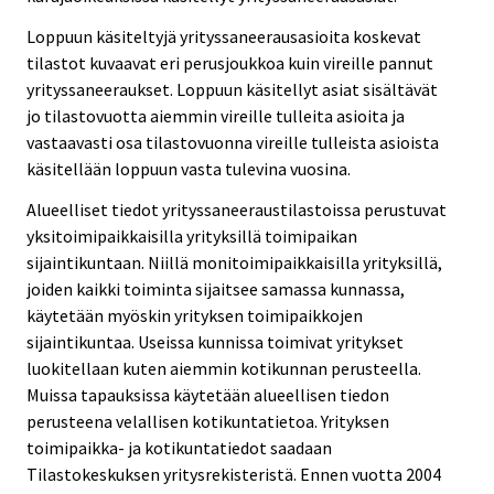
Loppuun käsiteltyjä yrityssaneerausasioita koskevat
tilastot kuvaavat eri perusjoukkoa kuin vireille pannut
yrityssaneeraukset. Loppuun käsitellyt asiat sisältävät
jo tilastovuotta aiemmin vireille tulleita asioita ja
vastaavasti osa tilastovuonna vireille tulleista asioista
käsitellään loppuun vasta tulevina vuosina.
Alueelliset tiedot yrityssaneeraustilastoissa perustuvat
yksitoimipaikkaisilla yrityksillä toimipaikan
sijaintikuntaan. Niillä monitoimipaikkaisilla yrityksillä,
joiden kaikki toiminta sijaitsee samassa kunnassa,
käytetään myöskin yrityksen toimipaikkojen
sijaintikuntaa. Useissa kunnissa toimivat yritykset
luokitellaan kuten aiemmin kotikunnan perusteella.
Muissa tapauksissa käytetään alueellisen tiedon
perusteena velallisen kotikuntatietoa. Yrityksen
toimipaikka- ja kotikuntatiedot saadaan
Tilastokeskuksen yritysrekisteristä. Ennen vuotta 2004