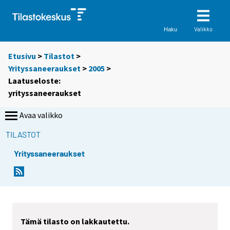
Valikko
Haku
Etusivu
>
Tilastot
>
Yrityssaneeraukset
>
2005
>
Laatuseloste:
yrityssaneeraukset
Avaa valikko
TILASTOT
Yrityssaneeraukset
Tämä tilasto on lakkautettu.