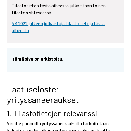
Tilastotietoa tästä aiheesta julkaistaan toisen
tilaston yhteydessä.
5.4.2022 jälkeen julkaistuja tilastotietoja tästä
aiheesta
Tämä sivu on arkistoitu.
Laatuseloste:
yrityssaneeraukset
1. Tilastotietojen relevanssi
Vireille pannuilla yrityssaneerauksilla tarkoitetaan
kalenterivuoden aikana yrityssaneeraukseen haettuja