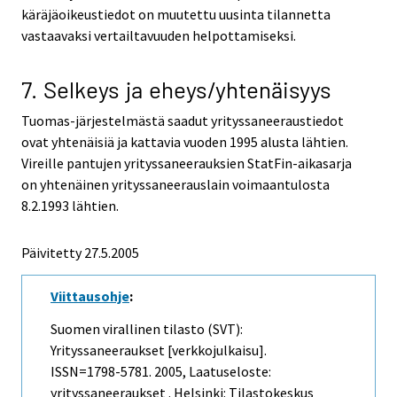
käräjäoikeustiedot on muutettu uusinta tilannetta
vastaavaksi vertailtavuuden helpottamiseksi.
7. Selkeys ja eheys/yhtenäisyys
Tuomas-järjestelmästä saadut yrityssaneeraustiedot
ovat yhtenäisiä ja kattavia vuoden 1995 alusta lähtien.
Vireille pantujen yrityssaneerauksien StatFin-aikasarja
on yhtenäinen yrityssaneerauslain voimaantulosta
8.2.1993 lähtien.
Päivitetty
27.5.2005
Viittausohje
:
Suomen virallinen tilasto (SVT):
Yrityssaneeraukset [verkkojulkaisu].
ISSN=1798-5781. 2005, Laatuseloste:
yrityssaneeraukset . Helsinki: Tilastokeskus