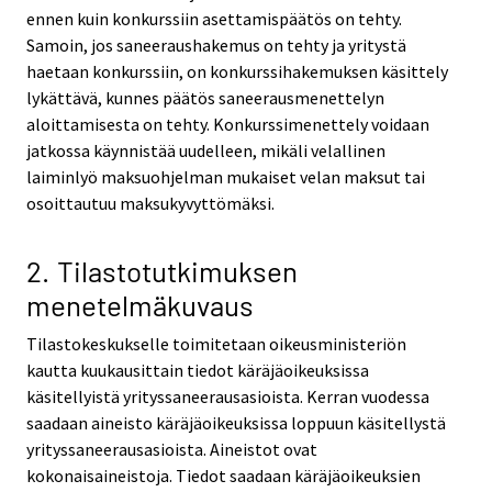
ennen kuin konkurssiin asettamispäätös on tehty.
Samoin, jos saneeraushakemus on tehty ja yritystä
haetaan konkurssiin, on konkurssihakemuksen käsittely
lykättävä, kunnes päätös saneerausmenettelyn
aloittamisesta on tehty. Konkurssimenettely voidaan
jatkossa käynnistää uudelleen, mikäli velallinen
laiminlyö maksuohjelman mukaiset velan maksut tai
osoittautuu maksukyvyttömäksi.
2. Tilastotutkimuksen
menetelmäkuvaus
Tilastokeskukselle toimitetaan oikeusministeriön
kautta kuukausittain tiedot käräjäoikeuksissa
käsitellyistä yrityssaneerausasioista. Kerran vuodessa
saadaan aineisto käräjäoikeuksissa loppuun käsitellystä
yrityssaneerausasioista. Aineistot ovat
kokonaisaineistoja. Tiedot saadaan käräjäoikeuksien