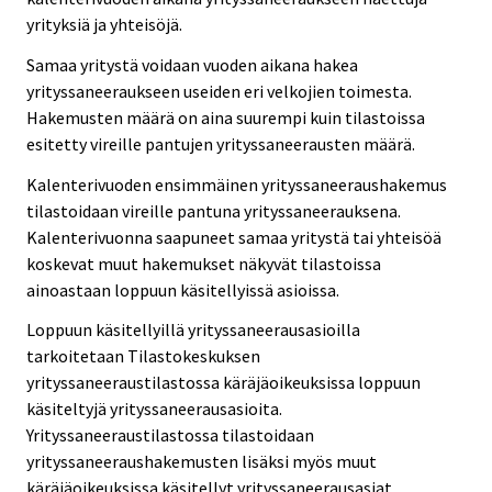
yrityksiä ja yhteisöjä.
Samaa yritystä voidaan vuoden aikana hakea
yrityssaneeraukseen useiden eri velkojien toimesta.
Hakemusten määrä on aina suurempi kuin tilastoissa
esitetty vireille pantujen yrityssaneerausten määrä.
Kalenterivuoden ensimmäinen yrityssaneeraushakemus
tilastoidaan vireille pantuna yrityssaneerauksena.
Kalenterivuonna saapuneet samaa yritystä tai yhteisöä
koskevat muut hakemukset näkyvät tilastoissa
ainoastaan loppuun käsitellyissä asioissa.
Loppuun käsitellyillä yrityssaneerausasioilla
tarkoitetaan Tilastokeskuksen
yrityssaneeraustilastossa käräjäoikeuksissa loppuun
käsiteltyjä yrityssaneerausasioita.
Yrityssaneeraustilastossa tilastoidaan
yrityssaneeraushakemusten lisäksi myös muut
käräjäoikeuksissa käsitellyt yrityssaneerausasiat.