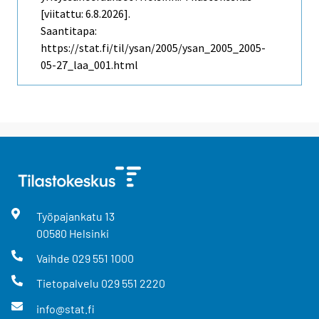
[viitattu: 6.8.2026].
Saantitapa:
https://stat.fi/til/ysan/2005/ysan_2005_2005-
05-27_laa_001.html
Työpajankatu
13
00580
Helsinki
Vaihde
029 551 1000
Tietopalvelu
029 551 2220
info@stat.fi