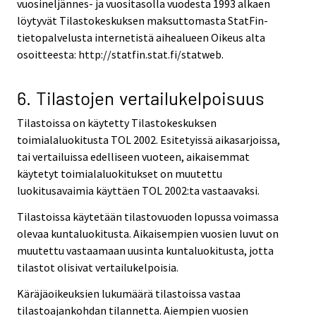
vuosineljännes- ja vuositasolla vuodesta 1993 alkaen
löytyvät Tilastokeskuksen maksuttomasta StatFin-
tietopalvelusta internetistä aihealueen Oikeus alta
osoitteesta: http://statfin.stat.fi/statweb.
6. Tilastojen vertailukelpoisuus
Tilastoissa on käytetty Tilastokeskuksen
toimialaluokitusta TOL 2002. Esitetyissä aikasarjoissa,
tai vertailuissa edelliseen vuoteen, aikaisemmat
käytetyt toimialaluokitukset on muutettu
luokitusavaimia käyttäen TOL 2002:ta vastaavaksi.
Tilastoissa käytetään tilastovuoden lopussa voimassa
olevaa kuntaluokitusta. Aikaisempien vuosien luvut on
muutettu vastaamaan uusinta kuntaluokitusta, jotta
tilastot olisivat vertailukelpoisia.
Käräjäoikeuksien lukumäärä tilastoissa vastaa
tilastoajankohdan tilannetta. Aiempien vuosien