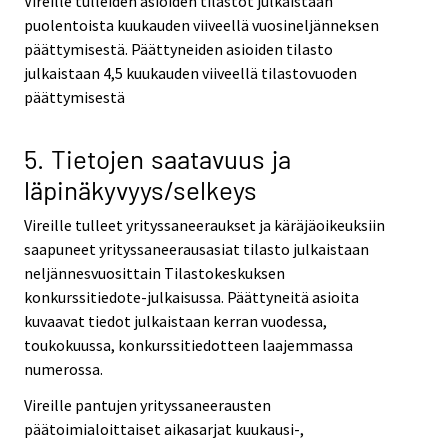
Vireille tulleiden asioiden tilastot julkaistaan
puolentoista kuukauden viiveellä vuosineljänneksen
päättymisestä. Päättyneiden asioiden tilasto
julkaistaan 4,5 kuukauden viiveellä tilastovuoden
päättymisestä
5. Tietojen saatavuus ja
läpinäkyvyys/selkeys
Vireille tulleet yrityssaneeraukset ja käräjäoikeuksiin
saapuneet yrityssaneerausasiat tilasto julkaistaan
neljännesvuosittain Tilastokeskuksen
konkurssitiedote-julkaisussa. Päättyneitä asioita
kuvaavat tiedot julkaistaan kerran vuodessa,
toukokuussa, konkurssitiedotteen laajemmassa
numerossa.
Vireille pantujen yrityssaneerausten
päätoimialoittaiset aikasarjat kuukausi-,