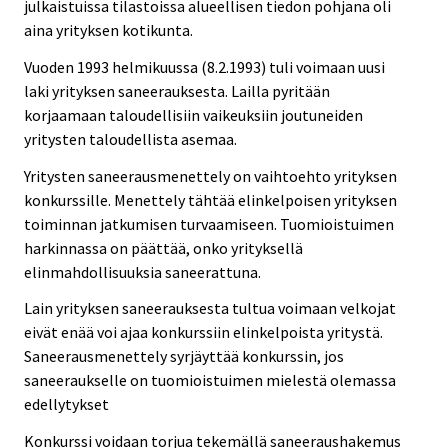
julkaistuissa tilastoissa alueellisen tiedon pohjana oli
aina yrityksen kotikunta.
Vuoden 1993 helmikuussa (8.2.1993) tuli voimaan uusi
laki yrityksen saneerauksesta. Lailla pyritään
korjaamaan taloudellisiin vaikeuksiin joutuneiden
yritysten taloudellista asemaa.
Yritysten saneerausmenettely on vaihtoehto yrityksen
konkurssille. Menettely tähtää elinkelpoisen yrityksen
toiminnan jatkumisen turvaamiseen. Tuomioistuimen
harkinnassa on päättää, onko yrityksellä
elinmahdollisuuksia saneerattuna.
Lain yrityksen saneerauksesta tultua voimaan velkojat
eivät enää voi ajaa konkurssiin elinkelpoista yritystä.
Saneerausmenettely syrjäyttää konkurssin, jos
saneeraukselle on tuomioistuimen mielestä olemassa
edellytykset
Konkurssi voidaan torjua tekemällä saneeraushakemus