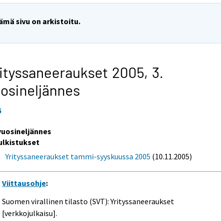
ämä sivu on arkistoitu.
ityssaneeraukset 2005,
3.
osineljännes
5
 vuosineljännes
ulkistukset
Yrityssaneeraukset tammi-syyskuussa 2005
(10.11.2005)
Viittausohje
:
Suomen virallinen tilasto (SVT): Yrityssaneeraukset
[verkkojulkaisu].