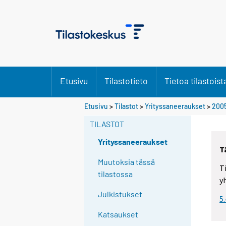
Etusivu
Tilastotieto
Tietoa tilastoist
Etusivu
>
Tilastot
>
Yrityssaneeraukset
>
200
TILASTOT
Yrityssaneeraukset
T
Muutoksia tässä
T
tilastossa
y
Julkistukset
5
Katsaukset