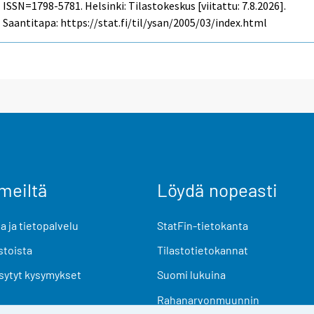
ISSN=1798-5781. Helsinki: Tilastokeskus [viitattu: 7.8.2026].
Saantitapa: https://stat.fi/til/ysan/2005/03/index.html
meiltä
Löydä nopeasti
 ja tietopalvelu
StatFin-tietokanta
stoista
Tilastotietokannat
sytyt kysymykset
Suomi lukuina
Rahanarvonmuunnin