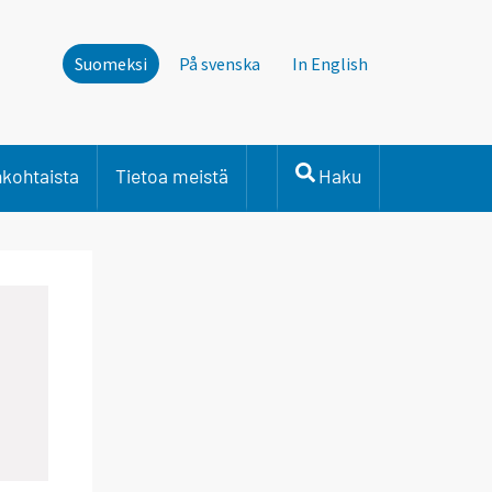
Suomeksi
På svenska
In English
nkohtaista
Tietoa meistä
Haku