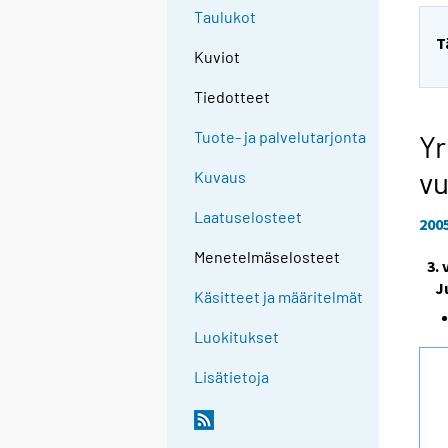
Taulukot
T
Kuviot
Tiedotteet
Tuote- ja palvelutarjonta
Yr
vu
Kuvaus
Laatuselosteet
200
Menetelmäselosteet
3.
J
Käsitteet ja määritelmät
Luokitukset
Lisätietoja