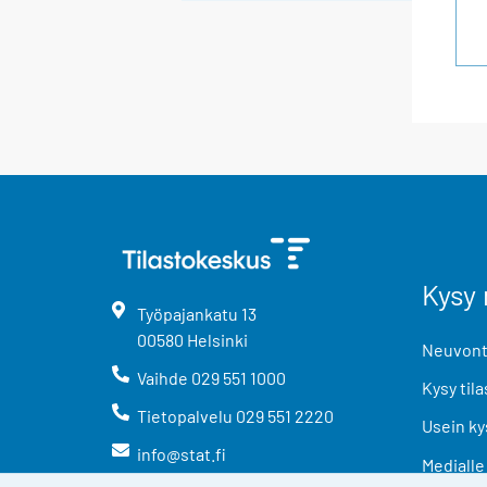
Kysy 
Työpajankatu
13
00580
Helsinki
Neuvonta
Vaihde
029 551 1000
Kysy tila
Tietopalvelu
029 551 2220
Usein ky
info@stat.fi
Medialle