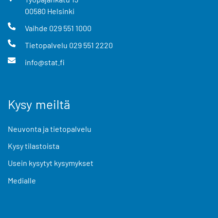
00580
Helsinki
Vaihde
029 551 1000
Tietopalvelu
029 551 2220
info@stat.fi
Kysy meiltä
Neuvonta ja tietopalvelu
Kysy tilastoista
Usein kysytyt kysymykset
Medialle