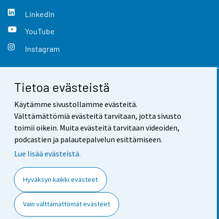
LinkedIn
YouTube
Instagram
Tietoa evästeistä
Yhteystiedot
Käytämme sivustollamme evästeitä.
Palaute
Välttämättömiä evästeitä tarvitaan, jotta sivusto
toimii oikein. Muita evästeitä tarvitaan videoiden,
Käyttöehdot
podcastien ja palautepalvelun esittämiseen.
Tietosuoja
Lue lisää evästeistä.
Saavutettavuus
Hyväksyn kaikki evästeet
Tietoa sivustosta
Vain välttämättömät evästeet
Evästeasetukset