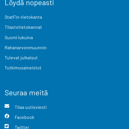
Löydä nopeasti
StatFin-tietokanta
Tilastotietokannat
Suomi lukuina
Rahanarvonmuunnin
Tulevat julkaisut
Tutkimusaineistot
Seuraa meitä
Tilaa uutisviesti
Facebook
Twitter