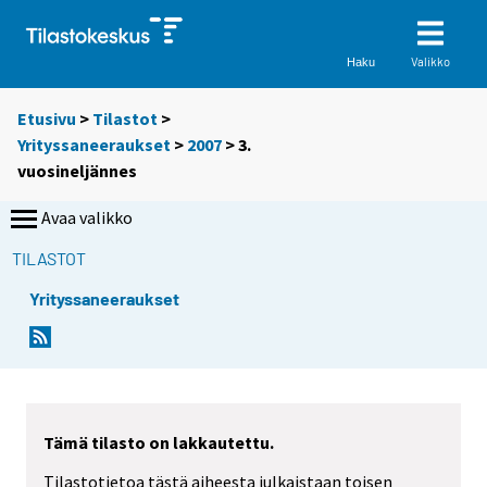
Valikko
Haku
Etusivu
>
Tilastot
>
Yrityssaneeraukset
>
2007
>
3.
vuosineljännes
Avaa valikko
TILASTOT
Yrityssaneeraukset
Tämä tilasto on lakkautettu.
Tilastotietoa tästä aiheesta julkaistaan toisen