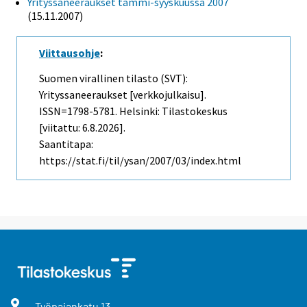
Yrityssaneeraukset tammi-syyskuussa 2007
(15.11.2007)
Viittausohje
:
Suomen virallinen tilasto (SVT):
Yrityssaneeraukset [verkkojulkaisu].
ISSN=1798-5781. Helsinki: Tilastokeskus
[viitattu: 6.8.2026].
Saantitapa:
https://stat.fi/til/ysan/2007/03/index.html
Työpajankatu
13