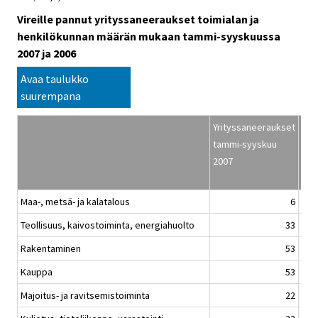
Vireille pannut yrityssaneeraukset toimialan ja
henkilökunnan määrän mukaan tammi-syyskuussa
2007 ja 2006
Avaa taulukko
suurempana
Yrityssaneeraukset
Hen
tammi-syyskuu
mää
2007
tam
Maa-, metsä- ja kalatalous
6
Teollisuus, kaivostoiminta, energiahuolto
33
Rakentaminen
53
Kauppa
53
Majoitus- ja ravitsemistoiminta
22