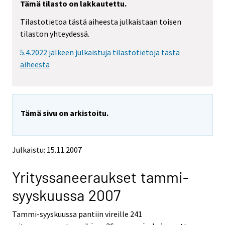
Tämä tilasto on lakkautettu.
y
y
t
t
Tilastotietoa tästä aiheesta julkaistaan toisen
t
t
tilaston yhteydessä.
o
o
i
i
5.4.2022 jälkeen julkaistuja tilastotietoja tästä
s
s
e
e
aiheesta
e
e
n
n
p
p
a
a
Tämä sivu on arkistoitu.
l
l
v
v
e
e
l
l
Julkaistu: 15.11.2007
u
u
u
u
Yrityssaneeraukset tammi-
n
n
.
.
syyskuussa 2007
Tammi-syyskuussa pantiin vireille 241