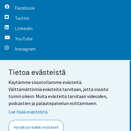
Facebook
Twitter
LinkedIn
YouTube
Instagram
Tietoa evästeistä
Yhteystiedot
Käytämme sivustollamme evästeitä.
Palaute
Välttämättömiä evästeitä tarvitaan, jotta sivusto
toimii oikein. Muita evästeitä tarvitaan videoiden,
Käyttöehdot
podcastien ja palautepalvelun esittämiseen.
Tietosuoja
Lue lisää evästeistä.
Saavutettavuus
Hyväksyn kaikki evästeet