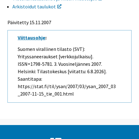
Arkistoidut taulukot
Päivitetty
15.11.2007
Viittausohje
:
Suomen virallinen tilasto (SVT):
Yrityssaneeraukset [verkkojulkaisu].
ISSN=1798-5781.
3. Vuosineljännes
2007.
Helsinki: Tilastokeskus [viitattu: 6.8.2026].
Saantitapa:
https://stat.fi/til/ysan/2007/03/ysan_2007_03
_2007-11-15_tie_001.html