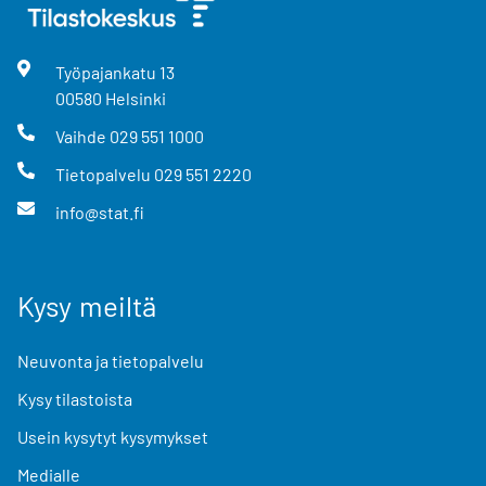
Työpajankatu
13
00580
Helsinki
Vaihde
029 551 1000
Tietopalvelu
029 551 2220
info@stat.fi
Kysy meiltä
Neuvonta ja tietopalvelu
Kysy tilastoista
Usein kysytyt kysymykset
Medialle