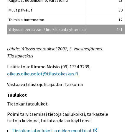
Kuljetus, tietoliikenne, varastointi
23
Muut palvelut
39
Toimiala tuntematon
12
Yrityssaneeraukset / henkilökunta yhteensä
241
Lähde: Yrityssaneeraukset 2007, 3. vuosineljännes.
Tilastokeskus
Lisätietoja: Kimmo Moisio (09) 1734 3239,
oikeus.oikeusolot@tilastokeskus.fi
Vastaava tilastojohtaja: Jari Tarkoma
Taulukot
Tietokantataulukot
Poimi tarvitsemiasi tietoja taulukoiksi, tarkastele
tietoja kuvioina, tai lataa dataa käyttöösi.
Tietokantataulukot ja niiden muuttujat