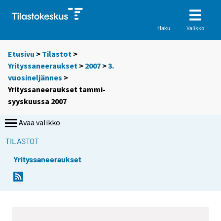
Valikko
Haku
Etusivu
>
Tilastot
>
Yrityssaneeraukset
>
2007
>
3.
vuosineljännes
>
Yrityssaneeraukset tammi-
syyskuussa 2007
Avaa valikko
TILASTOT
Yrityssaneeraukset
S
S
i
i
i
i
r
r
r
r