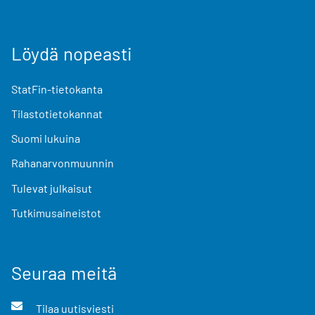
Löydä nopeasti
StatFin-tietokanta
Tilastotietokannat
Suomi lukuina
Rahanarvonmuunnin
Tulevat julkaisut
Tutkimusaineistot
Seuraa meitä
Tilaa uutisviesti