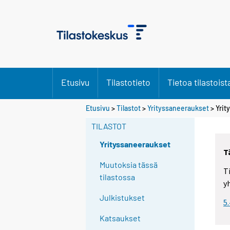
Etusivu
Tilastotieto
Tietoa tilastoist
Etusivu
>
Tilastot
>
Yrityssaneeraukset
> Yrit
TILASTOT
Yrityssaneeraukset
T
Muutoksia tässä
T
tilastossa
y
Julkistukset
5
Katsaukset