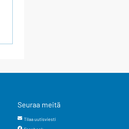
Seuraa meitä
Tilaa uutisviesti