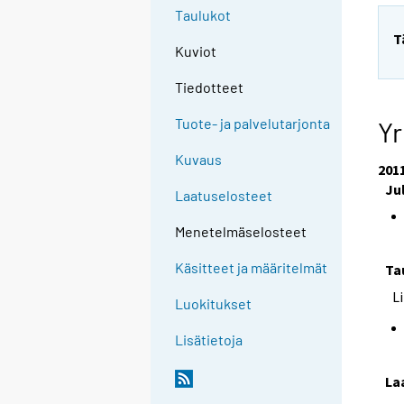
Taulukot
T
Kuviot
Tiedotteet
Tuote- ja palvelutarjonta
Yr
Kuvaus
201
Ju
Laatuselosteet
Menetelmäselosteet
Käsitteet ja määritelmät
Ta
L
Luokitukset
Lisätietoja
La