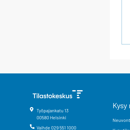
Kysy 
Työpajankatu
13
00580
Helsinki
Neuvonta
Vaihde
029 551 1000