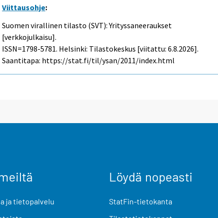
Viittausohje
:
Suomen virallinen tilasto (SVT): Yrityssaneeraukset
[verkkojulkaisu].
ISSN=1798-5781. Helsinki: Tilastokeskus [viitattu: 6.8.2026].
Saantitapa: https://stat.fi/til/ysan/2011/index.html
meiltä
Löydä nopeasti
 ja tietopalvelu
StatFin-tietokanta