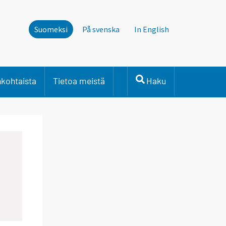
Suomeksi
På svenska
In English
nkohtaista
Tietoa meistä
Haku