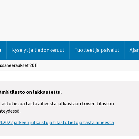
a
Kyselyt ja tiedonkeruut
Tuotteet ja palvelut
Aja
yssaneeraukset 2011
ämä tilasto on lakkautettu.
ilastotietoa tästä aiheesta julkaistaan toisen tilaston
hteydessä.
.4.2022 jälkeen julkaistuja tilastotietoja tästä aiheesta