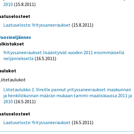
2010
(15.8.2011)
aatuselosteet
Laatuseloste: Yrityssaneeraukset
(15.8.2011)
 vuosineljännes
ulkistukset
Yrityssaneeraukset lisääntyivät vuoden 2011 ensimmäisellä
neljänneksellä
(16.5.2011)
aulukot
Liitetaulukot
Liitetaulukko 1. Vireille pannut yrityssaneeraukset maakunnan
ja henkilökunnan määrän mukaan tammi-maaliskuussa 2011 ja
2010
(16.5.2011)
aatuselosteet
Laatuseloste: Yrityssaneeraukset
(16.5.2011)