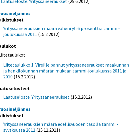
Laatuseloste: Yrityssaneeraukset
(29.6.2012)
 vuosineljännes
ulkistukset
Yrityssaneerauksien määrä väheni yli 6 prosenttia tammi -
joulukuussa 2011
(15.2.2012)
aulukot
Liitetaulukot
Liitetaulukko 1. Vireille pannut yrityssaneeraukset maakunnan
ja henkilökunnan määrän mukaan tammi-joulukuussa 2011 ja
2010
(15.2.2012)
aatuselosteet
Laatuseloste: Yrityssaneeraukset
(15.2.2012)
 vuosineljännes
ulkistukset
Yrityssaneerauksien määrä edellisvuoden tasolla tammi -
syyskuussa 2011
(15.11.2011)