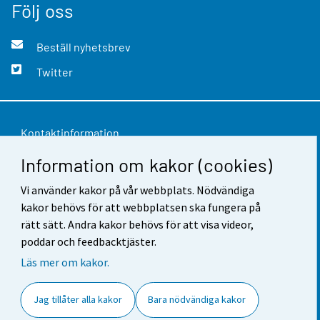
Följ oss
Beställ nyhetsbrev
Twitter
Kontaktinformation
Information om kakor (cookies)
Respons
Användarvillkor
Vi använder kakor på vår webbplats. Nödvändiga
kakor behövs för att webbplatsen ska fungera på
Dataskydd
rätt sätt. Andra kakor behövs för att visa videor,
poddar och feedbacktjäster.
Tillgänglighet
Läs mer om kakor.
Information om webbplatsen
Jag tillåter alla kakor
Bara nödvändiga kakor
Cookie-inställningar