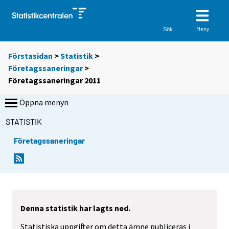
Meny
Sök
Förstasidan
>
Statistik
>
Företagssaneringar
>
Företagssaneringar 2011
Öppna menyn
STATISTIK
Företagssaneringar
Denna statistik har lagts ned.
Statistiska uppgifter om detta ämne publiceras i