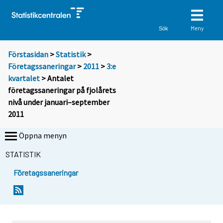
Meny
Sök
Förstasidan
>
Statistik
>
Företagssaneringar
>
2011
>
3:e
kvartalet
> Antalet
företagssaneringar på fjolårets
nivå under januari–september
2011
Öppna menyn
STATISTIK
Företagssaneringar
Y
Y
o
o
u
u
a
a