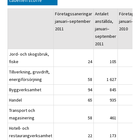
Företagssaneringar
Antalet
Företagssa
januari–september
anställda,
januari–s
2011
januari–
2010
september
2011
Jord- och skogsbruk,
fiske
24
105
Tillverkning, gruvdrift,
energiförsörjning
58
1 627
Byggverksamhet
94
845
Handel
65
935
Transport och
magasinering
58
461
Hotell- och
restaurangverksamhet
22
173