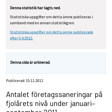
r
r
Denna statistik har lagts ned.
e
e
m
m
Statistiska uppgifter om detta ämne publiceras i
o
o
samband med en annan statistikgren.
v
v
i
i
Statistiska uppgifter om detta ämne publicerade
n
n
g
g
efter 5.4.2022.
t
t
o
o
a
a
n
n
Denna sida är arkiverad.
o
o
t
t
h
h
e
e
Publicerad: 15.11.2011
r
r
s
s
Antalet företagssaneringar på
e
e
r
r
fjolårets nivå under januari–
v
v
i
i