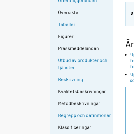
Offentliggöranden
Översikter
D
Tabeller
Figurer
Än
Pressmeddelanden
U
Utbud av produkter och
f
f
tjänster
U
Beskrivning
s
Kvalitetsbeskrivningar
Metodbeskrivningar
Begrepp och definitioner
Klassificeringar