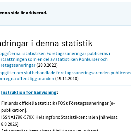
enna sida är arkiverad.
dringar i denna statistik
ppgifterna i statistiken Företagssaneringar publiceras i
ortsättningen som en del av statistiken Konkurser och
öretagssaneringar
(28.3.2022)
ppgifter om slutbehandlade företagssaneringsärenden publicera
om egna offentliggöranden
(19.11.2010)
Instruktion för hänvisning
:
Finlands officiella statistik (FOS): Företagssaneringar [e-
publikation].
ISSN=1798-579X. Helsingfors: Statistikcentralen [hänvisat:
8.8.2026].
Åtkomstsätt: http://stat.fi/til/ysan/uut_sv.html