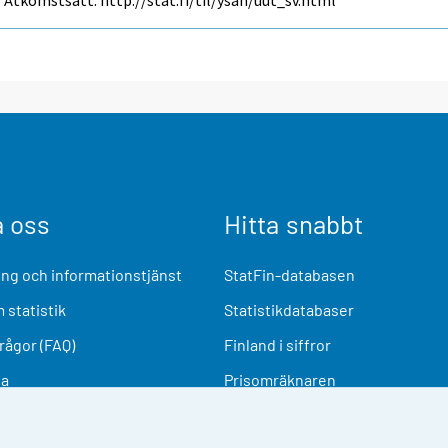
a oss
Hitta snabbt
ng och informationstjänst
StatFin-databasen
 statistik
Statistikdatabaser
frågor (FAQ)
Finland i siffror
ia
Prisomräknaren
Kommande publiceringar