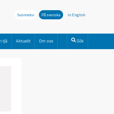
Suomeksi
På svenska
In English
 tjä
Aktuellt
Om oss
Sök