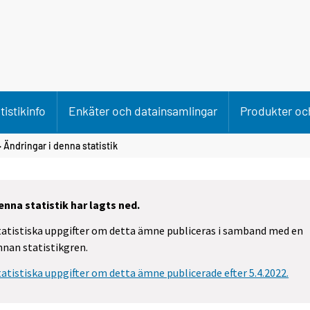
tistikinfo
Enkäter och datainsamlingar
Produkter och
 Ändringar i denna statistik
enna statistik har lagts ned.
tatistiska uppgifter om detta ämne publiceras i samband med en
nnan statistikgren.
tatistiska uppgifter om detta ämne publicerade efter 5.4.2022.