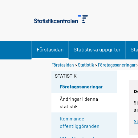
Förstasidan
Statistiska uppgifter
Sta
Förstasidan
>
Statistik
>
Företagssaneringar
>
STATISTIK
Företagssaneringar
D
Ändringar i denna
S
statistik
a
Kommande
S
offentliggöranden