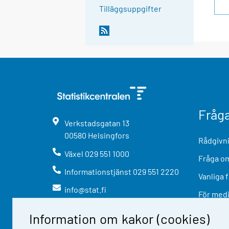
Tilläggsuppgifter
Fråg
Verkstadsgatan
13
00580
Helsingfors
Rådgivni
Växel
029 551 1000
Fråga om
Informationstjänst
029 551 2220
Vanliga 
info@stat.fi
För med
Information om kakor (cookies)