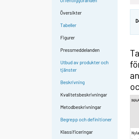
Offentliggöranden
Översikter
D
Tabeller
Figurer
Pressmeddelanden
Ta
fö
Utbud av produkter och
tjänster
an
Beskrivning
o
Kvalitetsbeskrivningar
MA
Metodbeskrivningar
Begrepp och definitioner
Klassificeringar
Nyl