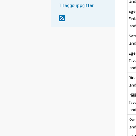
lan
Tilläggsuppgifter
Ege
Fin
lan
Sat
lan
Ege
Tav
lan
Bir
lan
Päij
Tav
lan
Kym
lan