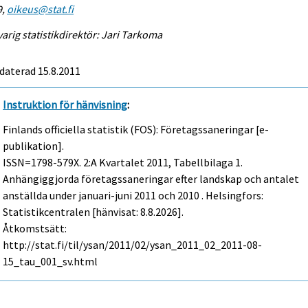
9,
oikeus@stat.fi
arig statistikdirektör: Jari Tarkoma
daterad 15.8.2011
Instruktion för hänvisning
:
Finlands officiella statistik (FOS): Företagssaneringar [e-
publikation].
ISSN=1798-579X.
2:a Kvartalet
2011, Tabellbilaga 1.
Anhängiggjorda företagssaneringar efter landskap och antalet
anställda under januari-juni 2011 och 2010 . Helsingfors:
Statistikcentralen [hänvisat: 8.8.2026].
Åtkomstsätt:
http://stat.fi/til/ysan/2011/02/ysan_2011_02_2011-08-
15_tau_001_sv.html