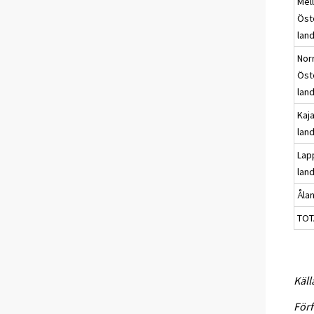
Mel
Öst
lan
Nor
Öst
lan
Kaj
lan
Lap
lan
Åla
TOT
Käll
Förf