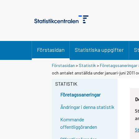
Förstasidan
Statistiska uppgifter
St
Förstasidan
>
Statistik
>
Företagssaneringar
och antalet anställda under januari-juni 2011 
STATISTIK
Företagssaneringar
D
Ändringar i denna statistik
S
a
Kommande
offentliggöranden
S