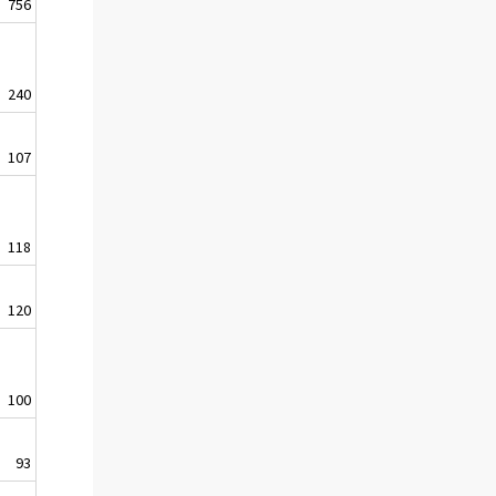
756
240
107
118
120
100
93