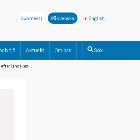
Suomeksi
På svenska
In English
This page is not avai
och tjä
Aktuellt
Om oss
Sök
 efter landskap