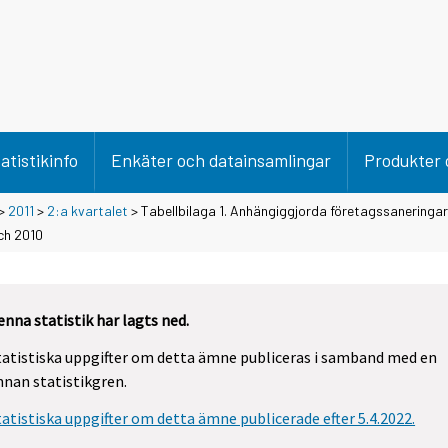
atistikinfo
Enkäter och datainsamlingar
Produkter 
>
2011
>
2:a kvartalet
> Tabellbilaga 1. Anhängiggjorda företagssaneringar
och 2010
enna statistik har lagts ned.
tatistiska uppgifter om detta ämne publiceras i samband med en
nnan statistikgren.
tatistiska uppgifter om detta ämne publicerade efter 5.4.2022.