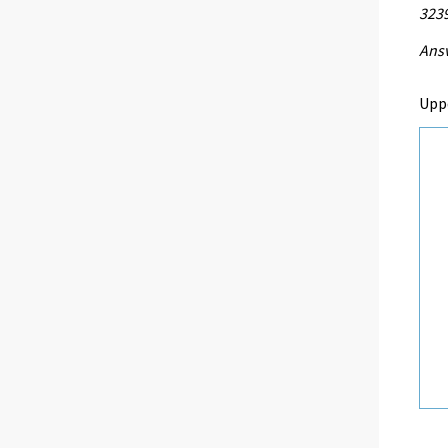
323
Ansv
Upp