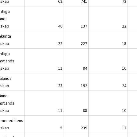
dskap
62
741
73
ntliga
lands
dskap
40
137
22
akunta
dskap
22
227
18
ntliga
astlands
dskap
11
84
10
kalands
dskap
23
192
24
änne-
astlands
dskap
11
88
10
menedalens
dskap
5
239
12