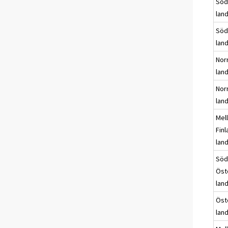
Söd
lan
Söd
lan
Nor
lan
Nor
lan
Mel
Fin
lan
Söd
Öst
lan
Öst
lan