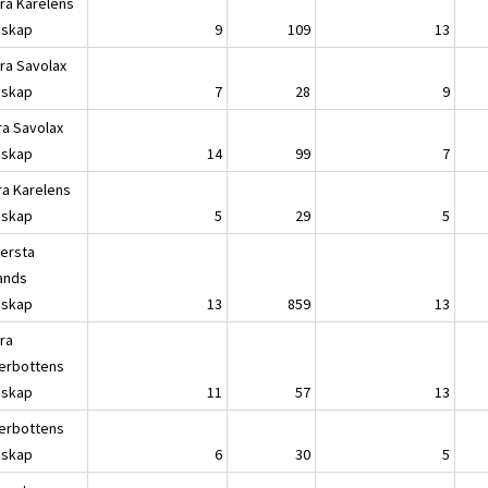
ra Karelens
dskap
9
109
13
ra Savolax
dskap
7
28
9
ra Savolax
dskap
14
99
7
ra Karelens
dskap
5
29
5
lersta
lands
dskap
13
859
13
ra
erbottens
dskap
11
57
13
erbottens
dskap
6
30
5