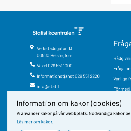
Fråg
Verkstadsgatan
13
00580
Helsingfors
Rådgivni
Växel
029 551 1000
Fråga om
Informationstjänst
029 551 2220
Vanliga f
info@stat.fi
För medi
Information om kakor (cookies)
Vi använder kakor på vår webbplats. Nödvändiga kakor beh
Läs mer om kakor.