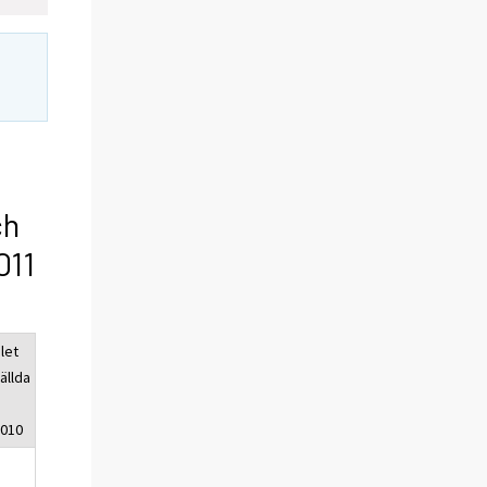
ch
011
let
ällda
2010