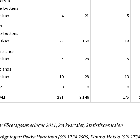
lersta
erbottens
dskap
4
21
5
ra
erbottens
dskap
23
150
18
analands
dskap
5
28
5
plands
dskap
10
28
13
nd
0
0
0
ALT
281
3 146
275
a: Företagssaneringar 2011, 2:a kvartalet, Statistikcentralen
rågningar: Pekka Hänninen (09) 1734 2606, Kimmo Moisio (09) 173