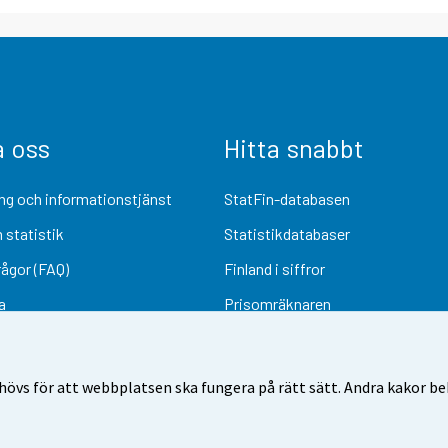
a oss
Hitta snabbt
ng och informationstjänst
StatFin-databasen
 statistik
Statistikdatabaser
rågor (FAQ)
Finland i siffror
a
Prisomräknaren
Kommande publiceringar
Undersökningsmaterial
övs för att webbplatsen ska fungera på rätt sätt. Andra kakor behö