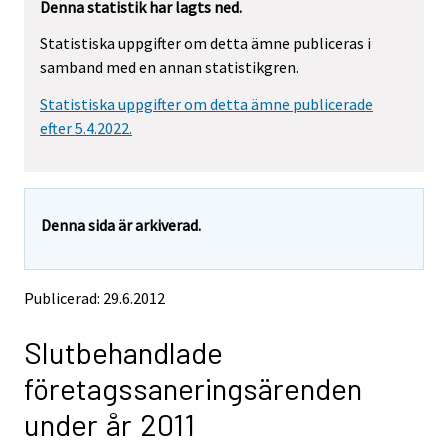
Denna statistik har lagts ned.
e
e
m
m
Statistiska uppgifter om detta ämne publiceras i
o
o
samband med en annan statistikgren.
v
v
i
i
Statistiska uppgifter om detta ämne publicerade
n
n
g
g
efter 5.4.2022.
t
t
o
o
a
a
n
n
Denna sida är arkiverad.
o
o
t
t
h
h
e
e
Publicerad: 29.6.2012
r
r
s
s
Slutbehandlade
e
e
r
r
företagssaneringsärenden
v
v
i
i
under år 2011
c
c
e
e