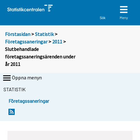
Meny
Sök
Förstasidan
>
Statistik
>
Företagssaneringar
>
2011
>
Slutbehandlade
företagssaneringsärenden under
år 2011
Öppna menyn
STATISTIK
Företagssaneringar
Y
Y
o
o
u
u
a
a
r
r