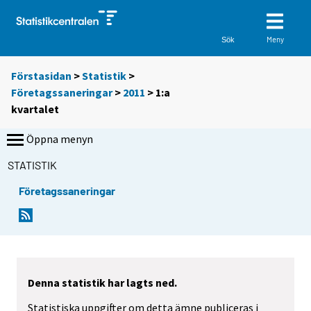
Meny
Sök
Förstasidan
>
Statistik
>
Företagssaneringar
>
2011
>
1:a
kvartalet
Öppna menyn
STATISTIK
Företagssaneringar
Denna statistik har lagts ned.
Statistiska uppgifter om detta ämne publiceras i