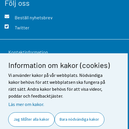
Följ oss
Beställ nyhetsbrev
Twitter
Kontaktinformation
Information om kakor (cookies)
Respons
Vi använder kakor på vår webbplats. Nödvändiga
Användarvillkor
kakor behövs för att webbplatsen ska fungera på
Dataskydd
rätt sätt. Andra kakor behövs för att visa videor,
poddar och feedbacktjäster.
Tillgänglighet
Läs mer om kakor.
Information om webbplatsen
Jag tillåter alla kakor
Bara nödvändiga kakor
Cookie-inställningar