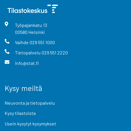
Työpajankatu
13
00580
Helsinki
Vaihde
029 551 1000
Tietopalvelu
029 551 2220
info@stat.fi
Kysy meiltä
Neuvonta ja tietopalvelu
Kysy tilastoista
Usein kysytyt kysymykset