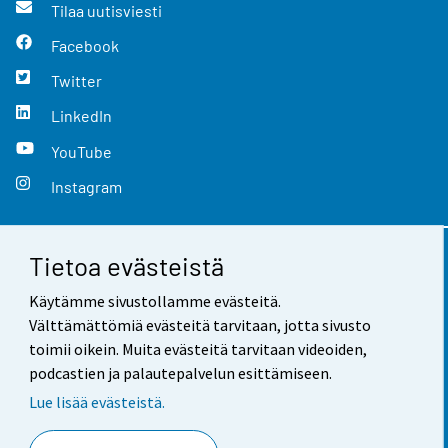
Tilaa uutisviesti
Facebook
Twitter
LinkedIn
YouTube
Instagram
Tietoa evästeistä
Yhteystiedot
Käytämme sivustollamme evästeitä.
Palaute
Välttämättömiä evästeitä tarvitaan, jotta sivusto
toimii oikein. Muita evästeitä tarvitaan videoiden,
Käyttöehdot
podcastien ja palautepalvelun esittämiseen.
Tietosuoja
Lue lisää evästeistä.
Saavutettavuus