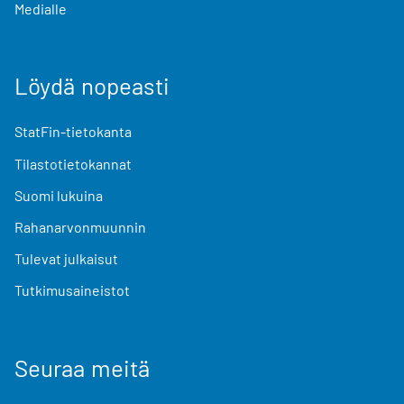
Medialle
Löydä nopeasti
StatFin-tietokanta
Tilastotietokannat
Suomi lukuina
Rahanarvonmuunnin
Tulevat julkaisut
Tutkimusaineistot
Seuraa meitä