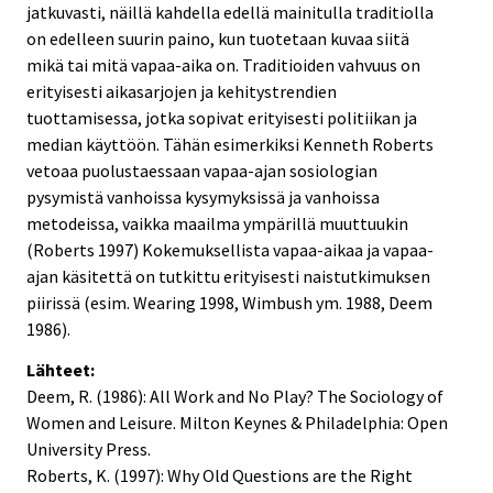
jatkuvasti, näillä kahdella edellä mainitulla traditiolla
on edelleen suurin paino, kun tuotetaan kuvaa siitä
mikä tai mitä vapaa-aika on. Traditioiden vahvuus on
erityisesti aikasarjojen ja kehitystrendien
tuottamisessa, jotka sopivat erityisesti politiikan ja
median käyttöön. Tähän esimerkiksi Kenneth Roberts
vetoaa puolustaessaan vapaa-ajan sosiologian
pysymistä vanhoissa kysymyksissä ja vanhoissa
metodeissa, vaikka maailma ympärillä muuttuukin
(Roberts 1997) Kokemuksellista vapaa-aikaa ja vapaa-
ajan käsitettä on tutkittu erityisesti naistutkimuksen
piirissä (esim. Wearing 1998, Wimbush ym. 1988, Deem
1986).
Lähteet:
Deem, R. (1986): All Work and No Play? The Sociology of
Women and Leisure. Milton Keynes & Philadelphia: Open
University Press.
Roberts, K. (1997): Why Old Questions are the Right