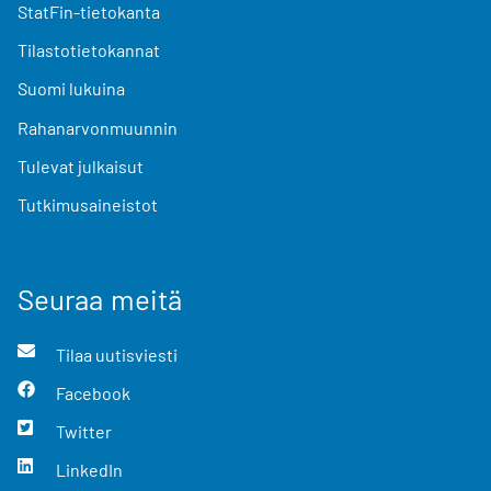
StatFin-tietokanta
Tilastotietokannat
Suomi lukuina
Rahanarvonmuunnin
Tulevat julkaisut
Tutkimusaineistot
Seuraa meitä
Tilaa uutisviesti
Facebook
Twitter
LinkedIn