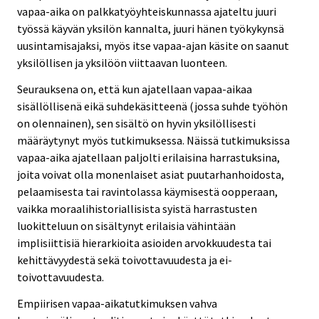
vapaa-aika on palkkatyöyhteiskunnassa ajateltu juuri
työssä käyvän yksilön kannalta, juuri hänen työkykynsä
uusintamisajaksi, myös itse vapaa-ajan käsite on saanut
yksilöllisen ja yksilöön viittaavan luonteen.
Seurauksena on, että kun ajatellaan vapaa-aikaa
sisällöllisenä eikä suhdekäsitteenä (jossa suhde työhön
on olennainen), sen sisältö on hyvin yksilöllisesti
määräytynyt myös tutkimuksessa. Näissä tutkimuksissa
vapaa-aika ajatellaan paljolti erilaisina harrastuksina,
joita voivat olla monenlaiset asiat puutarhanhoidosta,
pelaamisesta tai ravintolassa käymisestä oopperaan,
vaikka moraalihistoriallisista syistä harrastusten
luokitteluun on sisältynyt erilaisia vähintään
implisiittisiä hierarkioita asioiden arvokkuudesta tai
kehittävyydestä sekä toivottavuudesta ja ei-
toivottavuudesta.
Empiirisen vapaa-aikatutkimuksen vahva