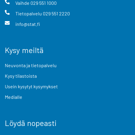
Vaihde
029 551 1000
Tietopalvelu
029 551 2220
info@stat.fi
Kysy meiltä
Neuvonta ja tietopalvelu
Kysy tilastoista
Usein kysytyt kysymykset
Medialle
Löydä nopeasti