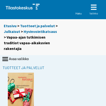
Valikko
Haku
Etusivu
>
Tuotteet ja palvelut
>
Julkaisut
>
Hyvinvointikatsaus
> Vapaa-ajan tutkimisen
traditiot vapaa-aikakuvien
rakentajia
Avaa valikko
TUOTTEET JA PALVELUT