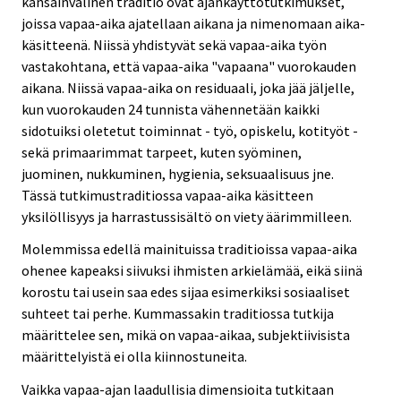
kansainvälinen traditio ovat ajankäyttötutkimukset,
joissa vapaa-aika ajatellaan aikana ja nimenomaan aika-
käsitteenä. Niissä yhdistyvät sekä vapaa-aika työn
vastakohtana, että vapaa-aika "vapaana" vuorokauden
aikana. Niissä vapaa-aika on residuaali, joka jää jäljelle,
kun vuorokauden 24 tunnista vähennetään kaikki
sidotuiksi oletetut toiminnat - työ, opiskelu, kotityöt -
sekä primaarimmat tarpeet, kuten syöminen,
juominen, nukkuminen, hygienia, seksuaalisuus jne.
Tässä tutkimustraditiossa vapaa-aika käsitteen
yksilöllisyys ja harrastussisältö on viety äärimmilleen.
Molemmissa edellä mainituissa traditioissa vapaa-aika
ohenee kapeaksi siivuksi ihmisten arkielämää, eikä siinä
korostu tai usein saa edes sijaa esimerkiksi sosiaaliset
suhteet tai perhe. Kummassakin traditiossa tutkija
määrittelee sen, mikä on vapaa-aikaa, subjektiivisista
määrittelyistä ei olla kiinnostuneita.
Vaikka vapaa-ajan laadullisia dimensioita tutkitaan