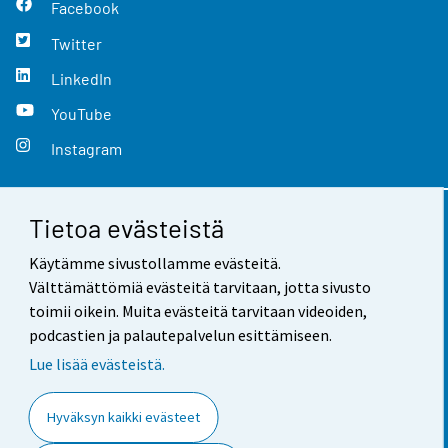
Facebook
Twitter
LinkedIn
YouTube
Instagram
Tietoa evästeistä
Yhteystiedot
Käytämme sivustollamme evästeitä.
Palaute
Välttämättömiä evästeitä tarvitaan, jotta sivusto
toimii oikein. Muita evästeitä tarvitaan videoiden,
Käyttöehdot
podcastien ja palautepalvelun esittämiseen.
Tietosuoja
Lue lisää evästeistä.
Saavutettavuus
Hyväksyn kaikki evästeet
Tietoa sivustosta