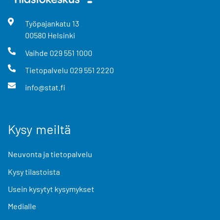
u
n
Työpajankatu
13
.
00580
Helsinki
Vaihde
029 551 1000
Tietopalvelu
029 551 2220
info@stat.fi
Kysy meiltä
Neuvonta ja tietopalvelu
Kysy tilastoista
Usein kysytyt kysymykset
Medialle