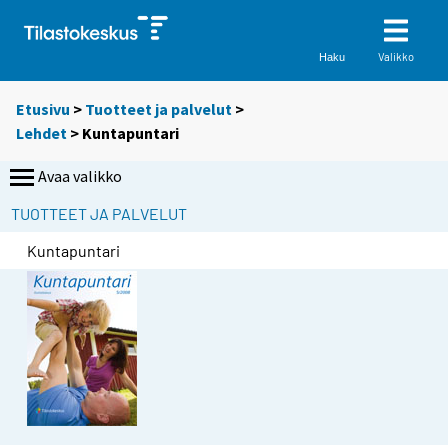
Valikko
Haku
Etusivu
>
Tuotteet ja palvelut
>
Lehdet
> Kuntapuntari
Avaa valikko
TUOTTEET JA PALVELUT
Kuntapuntari
S
i