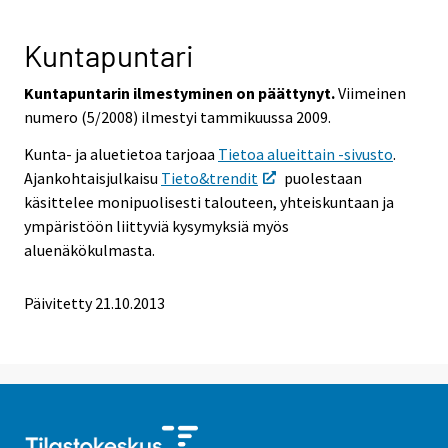
i
r
Kuntapuntari
r
y
Kuntapuntarin ilmestyminen on päättynyt.
Viimeinen
t
numero (5/2008) ilmestyi tammikuussa 2009.
t
Kunta- ja aluetietoa tarjoaa
Tietoa alueittain -sivusto
.
o
Ajankohtaisjulkaisu
Tieto&trendit
puolestaan
i
käsittelee monipuolisesti talouteen, yhteiskuntaan ja
s
ympäristöön liittyviä kysymyksiä myös
e
aluenäkökulmasta.
e
n
Päivitetty 21.10.2013
p
a
l
v
e
l
u