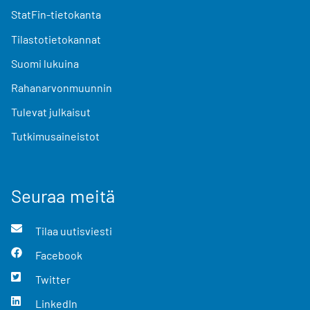
StatFin-tietokanta
Tilastotietokannat
Suomi lukuina
Rahanarvonmuunnin
Tulevat julkaisut
Tutkimusaineistot
Seuraa meitä
Tilaa uutisviesti
Facebook
Twitter
LinkedIn