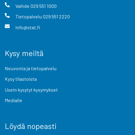
Vaihde
029 551 1000
Tietopalvelu
029 551 2220
info@stat.fi
Kysy meiltä
Neuvonta ja tietopalvelu
Kysy tilastoista
Usein kysytyt kysymykset
Medialle
Löydä nopeasti