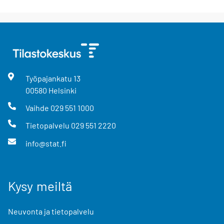
Työpajankatu
13
00580
Helsinki
Vaihde
029 551 1000
Tietopalvelu
029 551 2220
info@stat.fi
Kysy meiltä
Neuvonta ja tietopalvelu