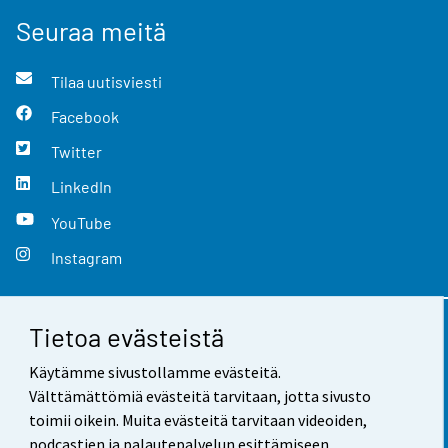
Seuraa meitä
Tilaa uutisviesti
Facebook
Twitter
LinkedIn
YouTube
Instagram
Tietoa evästeistä
Yhteystiedot
Käytämme sivustollamme evästeitä.
Palaute
Välttämättömiä evästeitä tarvitaan, jotta sivusto
toimii oikein. Muita evästeitä tarvitaan videoiden,
Käyttöehdot
podcastien ja palautepalvelun esittämiseen.