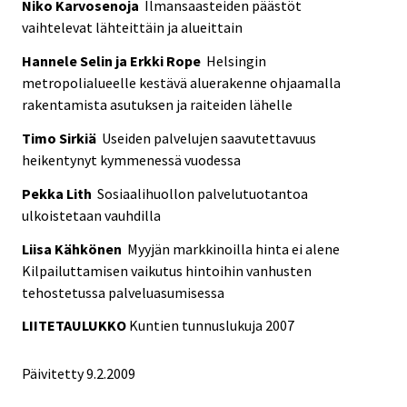
Niko Karvosenoja
Ilmansaasteiden päästöt
vaihtelevat lähteittäin ja alueittain
Hannele Selin ja Erkki Rope
Helsingin
metropolialueelle kestävä aluerakenne ohjaamalla
rakentamista asutuksen ja raiteiden lähelle
Timo Sirkiä
Useiden palvelujen saavutettavuus
heikentynyt kymmenessä vuodessa
Pekka Lith
Sosiaalihuollon palvelutuotantoa
ulkoistetaan vauhdilla
Liisa Kähkönen
Myyjän markkinoilla hinta ei alene
Kilpailuttamisen vaikutus hintoihin vanhusten
tehostetussa palveluasumisessa
LIITETAULUKKO
Kuntien tunnuslukuja 2007
Päivitetty
9.2.2009