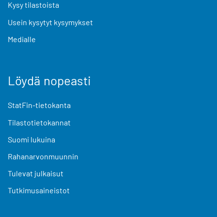
Kysy tilastoista
Usein kysytyt kysymykset
Medialle
Löydä nopeasti
StatFin-tietokanta
Tilastotietokannat
Suomi lukuina
Rahanarvonmuunnin
Tulevat julkaisut
Tutkimusaineistot