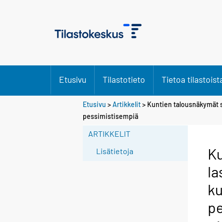
Etusivu
Tilastotieto
Tietoa tilastoist
Etusivu
>
Artikkelit
> Kuntien talousnäkymät sy
pessimistisempiä
ARTIKKELIT
Ku
Lisätietoja
la
ku
pe