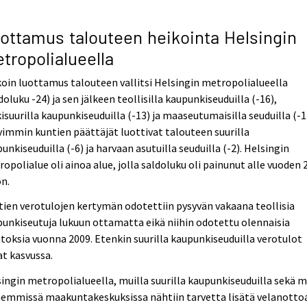
ottamus talouteen heikointa Helsingin
tropolialueella
oin luottamus talouteen vallitsi Helsingin metropolialueella
doluku -24) ja sen jälkeen teollisilla kaupunkiseuduilla (-16),
isuurilla kaupunkiseuduilla (-13) ja maaseutumaisilla seuduilla (-1
immin kuntien päättäjät luottivat talouteen suurilla
unkiseuduilla (-6) ja harvaan asutuilla seuduilla (-2). Helsingin
opolialue oli ainoa alue, jolla saldoluku oli painunut alle vuoden 
n.
ien verotulojen kertymän odotettiin pysyvän vakaana teollisia
unkiseutuja lukuun ottamatta eikä niihin odotettu olennaisia
oksia vuonna 2009. Etenkin suurilla kaupunkiseuduilla verotulot
at kasvussa.
ingin metropolialueella, muilla suurilla kaupunkiseuduilla sekä 
emmissä maakuntakeskuksissa nähtiin tarvetta lisätä velanottoa