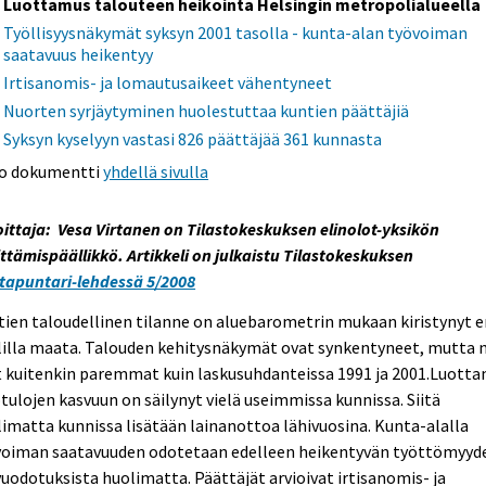
Luottamus talouteen heikointa Helsingin metropolialueella
Työllisyysnäkymät syksyn 2001 tasolla - kunta-alan työvoiman
saatavuus heikentyy
Irtisanomis- ja lomautusaikeet vähentyneet
Nuorten syrjäytyminen huolestuttaa kuntien päättäjiä
Syksyn kyselyyn vastasi 826 päättäjää 361 kunnasta
o dokumentti
yhdellä sivulla
oittaja: Vesa Virtanen on Tilastokeskuksen elinolot-yksikön
ttämispäällikkö. Artikkeli on julkaistu Tilastokeskuksen
tapuntari-lehdessä 5/2008
ien taloudellinen tilanne on aluebarometrin mukaan kiristynyt e
lilla maata. Talouden kehitysnäkymät ovat synkentyneet, mutta 
t kuitenkin paremmat kuin laskusuhdanteissa 1991 ja 2001.Luott
tulojen kasvuun on säilynyt vielä useimmissa kunnissa. Siitä
imatta kunnissa lisätään lainanottoa lähivuosina. Kunta-alalla
voiman saatavuuden odotetaan edelleen heikentyvän työttömyyd
uodotuksista huolimatta. Päättäjät arvioivat irtisanomis- ja