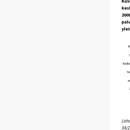
Kuv
kesk
200
pal
yle
Lähd
34/