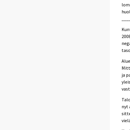
lom
huol
___
Kunt
2008
nega
taso
Alu
Mitt
ja p
ylei
vas
Talo
nyt 
sitt
viel