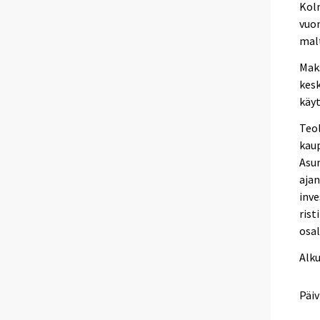
Kolm
vuon
malt
Maks
kesk
käyt
Teol
kaup
Asu
ajan
inve
rist
osal
Alk
Päiv