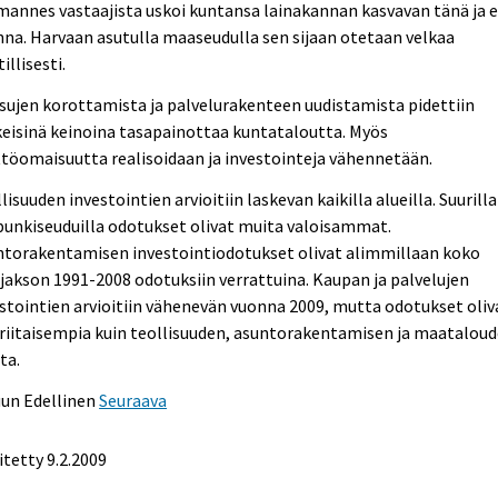
annes vastaajista uskoi kuntansa lainakannan kasvavan tänä ja e
na. Harvaan asutulla maaseudulla sen sijaan otetaan velkaa
illisesti.
ujen korottamista ja palvelurakenteen uudistamista pidettiin
eisinä keinoina tasapainottaa kuntataloutta. Myös
töomaisuutta realisoidaan ja investointeja vähennetään.
lisuuden investointien arvioitiin laskevan kaikilla alueilla. Suurilla
unkiseuduilla odotukset olivat muita valoisammat.
ntorakentamisen investointiodotukset olivat alimmillaan koko
jakson 1991-2008 odotuksiin verrattuina. Kaupan ja palvelujen
stointien arvioitiin vähenevän vuonna 2009, mutta odotukset oliv
iriitaisempia kuin teollisuuden, asuntorakentamisen ja maatalou
ta.
uun
Edellinen
Seuraava
itetty
9.2.2009