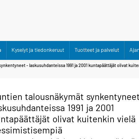
a
Kyselyt ja tiedonkeruut
Tuotteet ja palvelut
Aja
nkentyneet - laskusuhdanteissa 1991 ja 2001 kuntapäättäjät olivat kuite
ntien talousnäkymät synkentyneet
skusuhdanteissa 1991 ja 2001
ntapäättäjät olivat kuitenkin vielä
ssimistisempiä