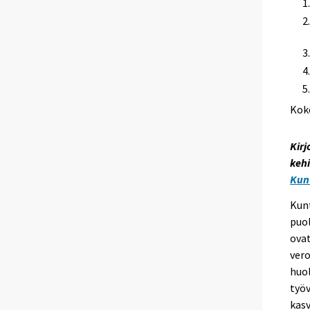
Kok
Kirj
kehi
Kun
Kunt
puo
ova
vero
huol
työ
kasv