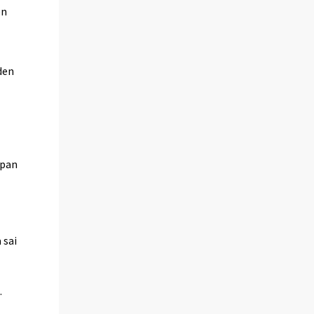
en
den
.
upan
 sai
i
.