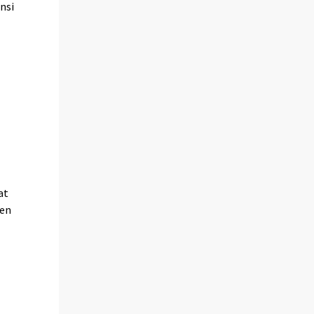
nsi
at
den