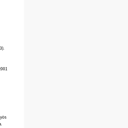
3).
2001
myös
.