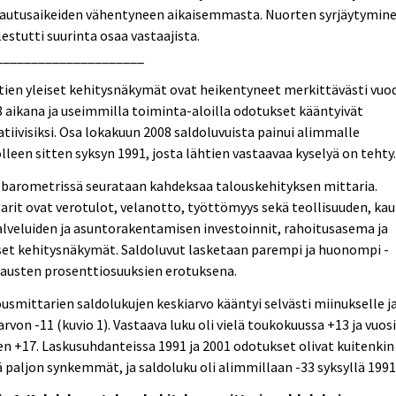
autusaikeiden vähentyneen aikaisemmasta. Nuorten syrjäytymin
estutti suurinta osaa vastaajista.
_____________________
ien yleiset kehitysnäkymät ovat heikentyneet merkittävästi vuo
 aikana ja useimmilla toiminta-aloilla odotukset kääntyivät
tiivisiksi. Osa lokakuun 2008 saldoluvuista painui alimmalle
lleen sitten syksyn 1991, josta lähtien vastaavaa kyselyä on tehty
ebarometrissä seurataan kahdeksaa talouskehityksen mittaria.
arit ovat verotulot, velanotto, työttömyys sekä teollisuuden, ka
alveluiden ja asuntorakentamisen investoinnit, rahoitusasema ja
set kehitysnäkymät. Saldoluvut lasketaan parempi ja huonompi -
tausten prosenttiosuuksien erotuksena.
usmittarien saldolukujen keskiarvo kääntyi selvästi miinukselle ja
arvon -11 (kuvio 1). Vastaava luku oli vielä toukokuussa +13 ja vuos
en +17. Laskusuhdanteissa 1991 ja 2001 odotukset olivat kuitenkin
ä paljon synkemmät, ja saldoluku oli alimmillaan -33 syksyllä 1991