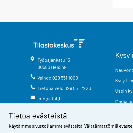
Kysy 
Työpajankatu
13
00580
Helsinki
Neuvonta
Vaihde
029 551 1000
Kysy tila
Tietopalvelu
029 551 2220
Usein ky
info@stat.fi
Medialle
Tietoa evästeistä
Käytämme sivustollamme evästeitä. Välttämättömiä evästeitä t