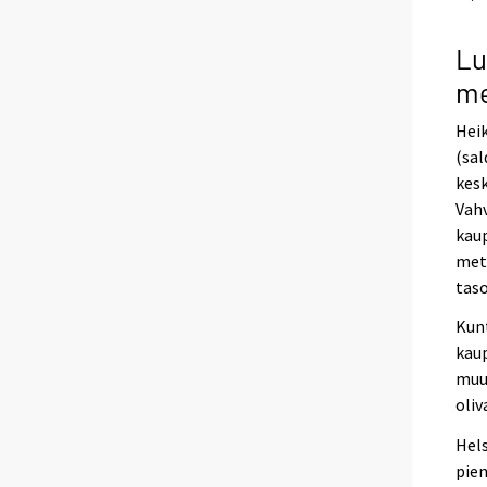
Lu
me
Heik
(sal
kesk
Vahv
kaup
metr
taso
Kunt
kaup
muut
oliv
Hels
pien