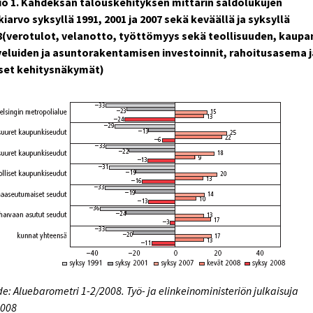
io 1. Kahdeksan talouskehityksen mittarin saldolukujen
iarvo syksyllä 1991, 2001 ja 2007 sekä keväällä ja syksyllä
8(verotulot, velanotto, työttömyys sekä teollisuuden, kaupan
veluiden ja asuntorakentamisen investoinnit, rahoitusasema j
iset kehitysnäkymät)
e: Aluebarometri 1-2/2008. Työ- ja elinkeinoministeriön julkaisuja
2008