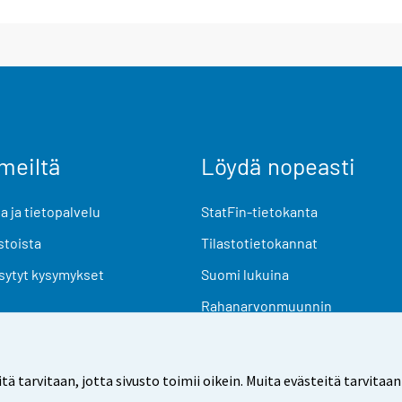
meiltä
Löydä nopeasti
 ja tietopalvelu
StatFin-tietokanta
stoista
Tilastotietokannat
sytyt kysymykset
Suomi lukuina
Rahanarvonmuunnin
Tulevat julkaisut
Tutkimusaineistot
arvitaan, jotta sivusto toimii oikein. Muita evästeitä tarvitaan