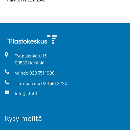
Työpajankatu
13
00580
Helsinki
Vaihde
029 551 1000
Tietopalvelu
029 551 2220
info@stat.fi
Kysy meiltä