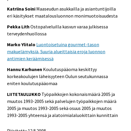
Katriina Soini
Maaseudun asukkailla ja asiantuntijoilla
eri käsitykset maatalousluonnon monimuotoisuudesta
Pekka Lith
Ostopalveluilla kasvun varaa julkisessa
terveydenhuollossa
Marko Ylitalo
Luontoisetuina gourmet-tason
makuelämyksiä, Suuria alueittaisia eroja luonnon
antimien keräämisessä
Hannu Karhunen
Koulutuspääoma keskittyy
korkeakoulujen läheisyyteen Oulun seutukunnassa
eniten koulutuspääomaa
LIITETAULUKKO
Työpaikkojen kokonaismäärä 2005 ja
muutos 1993-2005 sekä palvelujen työpaikkojen määrä
2005 ja muutos 1993-2005 sekä osuus 2005 ja muutos
1993-2005 yhteensä ja alatoimialaluokittain kunnittain
Päivitetty
12.8.2008