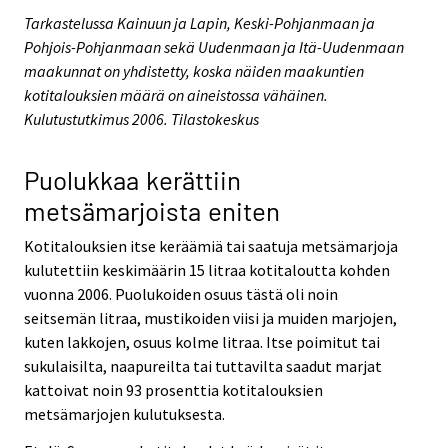
Tarkastelussa Kainuun ja Lapin, Keski-Pohjanmaan ja
Pohjois-Pohjanmaan sekä Uudenmaan ja Itä-Uudenmaan
maakunnat on yhdistetty, koska näiden maakuntien
kotitalouksien määrä on aineistossa vähäinen.
Kulutustutkimus 2006. Tilastokeskus
Puolukkaa kerättiin
metsämarjoista eniten
Kotitalouksien itse keräämiä tai saatuja metsämarjoja
kulutettiin keskimäärin 15 litraa kotitaloutta kohden
vuonna 2006. Puolukoiden osuus tästä oli noin
seitsemän litraa, mustikoiden viisi ja muiden marjojen,
kuten lakkojen, osuus kolme litraa. Itse poimitut tai
sukulaisilta, naapureilta tai tuttavilta saadut marjat
kattoivat noin 93 prosenttia kotitalouksien
metsämarjojen kulutuksesta.