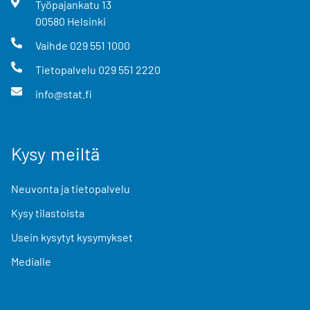
Työpajankatu
13
00580
Helsinki
Vaihde
029 551 1000
Tietopalvelu
029 551 2220
info@stat.fi
Kysy meiltä
Neuvonta ja tietopalvelu
Kysy tilastoista
Usein kysytyt kysymykset
Medialle