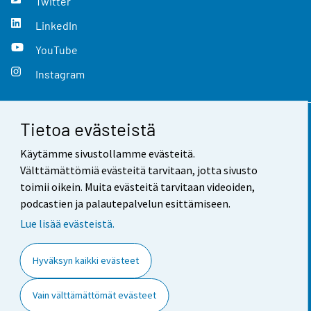
Twitter
LinkedIn
YouTube
Instagram
Tietoa evästeistä
Yhteystiedot
Käytämme sivustollamme evästeitä.
Palaute
Välttämättömiä evästeitä tarvitaan, jotta sivusto
toimii oikein. Muita evästeitä tarvitaan videoiden,
Käyttöehdot
podcastien ja palautepalvelun esittämiseen.
Tietosuoja
Lue lisää evästeistä.
Saavutettavuus
Hyväksyn kaikki evästeet
Tietoa sivustosta
Vain välttämättömät evästeet
Evästeasetukset