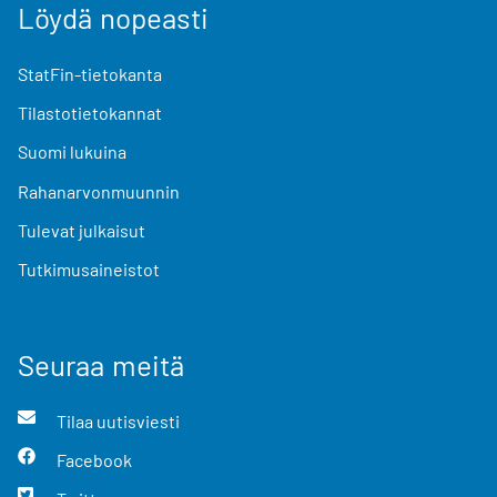
Löydä nopeasti
StatFin-tietokanta
Tilastotietokannat
Suomi lukuina
Rahanarvonmuunnin
Tulevat julkaisut
Tutkimusaineistot
Seuraa meitä
Tilaa uutisviesti
Facebook