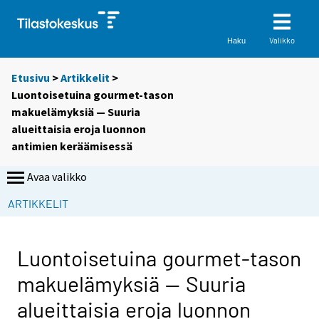
Valikko
Haku
Etusivu
>
Artikkelit
>
Luontoisetuina gourmet-tason
makuelämyksiä — Suuria
alueittaisia eroja luonnon
antimien keräämisessä
Avaa valikko
ARTIKKELIT
Luontoisetuina gourmet-tason
makuelämyksiä — Suuria
alueittaisia eroja luonnon