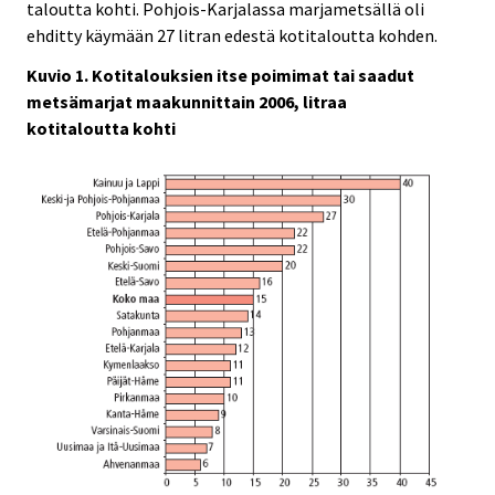
taloutta kohti. Pohjois-Karjalassa marjametsällä oli
ehditty käymään 27 litran edestä kotitaloutta kohden.
Kuvio 1. Kotitalouksien itse poimimat tai saadut
metsämarjat maakunnittain 2006, litraa
kotitaloutta kohti