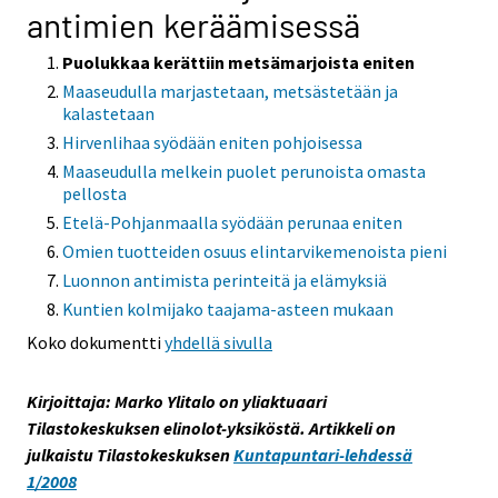
antimien keräämisessä
Puolukkaa kerättiin metsämarjoista eniten
Maaseudulla marjastetaan, metsästetään ja
kalastetaan
Hirvenlihaa syödään eniten pohjoisessa
Maaseudulla melkein puolet perunoista omasta
pellosta
Etelä-Pohjanmaalla syödään perunaa eniten
Omien tuotteiden osuus elintarvikemenoista pieni
Luonnon antimista perinteitä ja elämyksiä
Kuntien kolmijako taajama-asteen mukaan
Koko dokumentti
yhdellä sivulla
Kirjoittaja: Marko Ylitalo on yliaktuaari
Tilastokeskuksen elinolot-yksiköstä. Artikkeli on
julkaistu Tilastokeskuksen
Kuntapuntari-lehdessä
1/2008