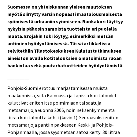
Suomessa on yhteiskunnan yleisen muutoksen
myötä siirrytty varsin nopeasti maatalousmaisesta
syömisestä urbaaniin syömiseen. Ruokakori täyttyy
nykyisin pääosin samoista tuotteista eri puolella
maata. Erojakin toki löytyy, esimerkiksi metsän
antimien hyödyntämisessä. Tässä artikkelissa
selvitetään Tilastokeskuksen Kulutustutkimuksen
aineiston avulla kotitalouksien omatoimista ruoan
hankintaa sekä puutarhatuotteiden hyödyntämistä.
_________
Pohjois-Suomi erottuu marjastamisessa muista
maakunnista, sillä Kainuussa ja Lapissa kotitaloudet
kuluttivat eniten itse poimimiaan tai saatuja
metsämarjoja vuonna 2006, noin nelisenkymmentä
litraa kotitaloutta kohti (kuvio 1). Seuraavaksi eniten
metsämarjoja pantiin pakkaseen Keski- ja Pohjois-
Pohjanmaalla, jossa syysmetsän satoa kertyi 30 litraa