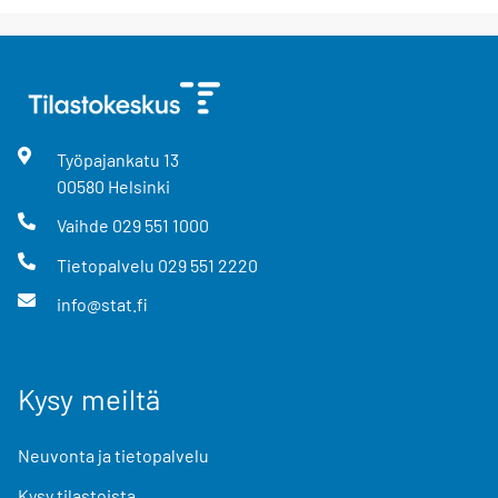
Työpajankatu
13
00580
Helsinki
Vaihde
029 551 1000
Tietopalvelu
029 551 2220
info@stat.fi
Kysy meiltä
Neuvonta ja tietopalvelu
Kysy tilastoista