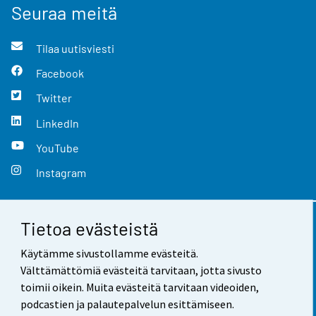
Seuraa meitä
Tilaa uutisviesti
Facebook
Twitter
LinkedIn
YouTube
Instagram
Tietoa evästeistä
Yhteystiedot
Käytämme sivustollamme evästeitä.
Palaute
Välttämättömiä evästeitä tarvitaan, jotta sivusto
toimii oikein. Muita evästeitä tarvitaan videoiden,
Käyttöehdot
podcastien ja palautepalvelun esittämiseen.