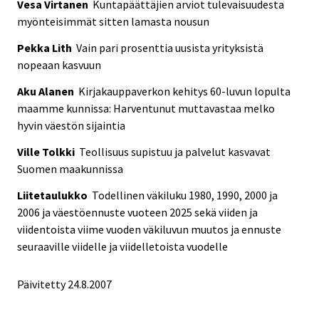
Vesa Virtanen
Kuntapäättäjien arviot tulevaisuudesta
myönteisimmät sitten lamasta nousun
Pekka Lith
Vain pari prosenttia uusista yrityksistä
nopeaan kasvuun
Aku Alanen
Kirjakauppaverkon kehitys 60-luvun lopulta
maamme kunnissa: Harventunut muttavastaa melko
hyvin väestön sijaintia
Ville Tolkki
Teollisuus supistuu ja palvelut kasvavat
Suomen maakunnissa
Liitetaulukko
Todellinen väkiluku 1980, 1990, 2000 ja
2006 ja väestöennuste vuoteen 2025 sekä viiden ja
viidentoista viime vuoden väkiluvun muutos ja ennuste
seuraaville viidelle ja viidelletoista vuodelle
Päivitetty
24.8.2007