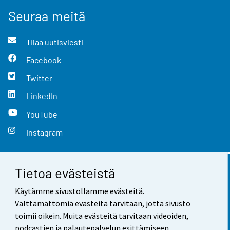
Seuraa meitä
Tilaa uutisviesti
Facebook
Twitter
LinkedIn
YouTube
Instagram
Tietoa evästeistä
Yhteystiedot
Käytämme sivustollamme evästeitä.
Palaute
Välttämättömiä evästeitä tarvitaan, jotta sivusto
toimii oikein. Muita evästeitä tarvitaan videoiden,
Käyttöehdot
podcastien ja palautepalvelun esittämiseen.