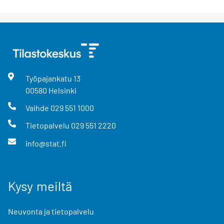
Työpajankatu
13
00580
Helsinki
Vaihde
029 551 1000
Tietopalvelu
029 551 2220
info@stat.fi
Kysy meiltä
Neuvonta ja tietopalvelu