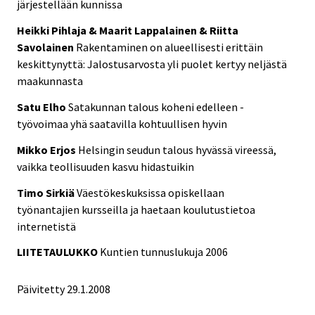
järjestellään kunnissa
Heikki Pihlaja & Maarit Lappalainen & Riitta
Savolainen
Rakentaminen on alueellisesti erittäin
keskittynyttä: Jalostusarvosta yli puolet kertyy neljästä
maakunnasta
Satu Elho
Satakunnan talous koheni edelleen -
työvoimaa yhä saatavilla kohtuullisen hyvin
Mikko Erjos
Helsingin seudun talous hyvässä vireessä,
vaikka teollisuuden kasvu hidastuikin
Timo Sirkiä
Väestökeskuksissa opiskellaan
työnantajien kursseilla ja haetaan koulutustietoa
internetistä
LIITETAULUKKO
Kuntien tunnuslukuja 2006
Päivitetty
29.1.2008