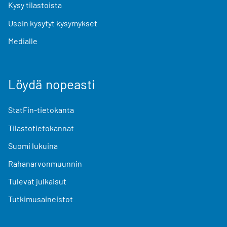
Kysy tilastoista
Usein kysytyt kysymykset
Medialle
Löydä nopeasti
StatFin-tietokanta
Tilastotietokannat
Suomi lukuina
Rahanarvonmuunnin
Tulevat julkaisut
Tutkimusaineistot