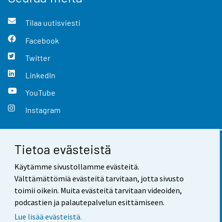
Tilaa uutisviesti
Facebook
Twitter
LinkedIn
YouTube
Instagram
Tietoa evästeistä
Yhteystiedot
Käytämme sivustollamme evästeitä.
Palaute
Välttämättömiä evästeitä tarvitaan, jotta sivusto
toimii oikein. Muita evästeitä tarvitaan videoiden,
Käyttöehdot
podcastien ja palautepalvelun esittämiseen.
Tietosuoja
Lue lisää evästeistä.