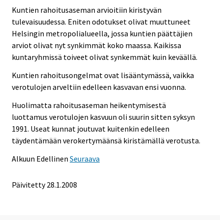
Kuntien rahoitusaseman arvioitiin kiristyvän
tulevaisuudessa. Eniten odotukset olivat muuttuneet
Helsingin metropolialueella, jossa kuntien päättäjien
arviot olivat nyt synkimmät koko maassa. Kaikissa
kuntaryhmissä toiveet olivat synkemmät kuin keväällä.
Kuntien rahoitusongelmat ovat lisääntymässä, vaikka
verotulojen arveltiin edelleen kasvavan ensi vuonna.
Huolimatta rahoitusaseman heikentymisestä
luottamus verotulojen kasvuun oli suurin sitten syksyn
1991. Useat kunnat joutuvat kuitenkin edelleen
täydentämään verokertymäänsä kiristämällä verotusta.
Alkuun
Edellinen
Seuraava
Päivitetty
28.1.2008