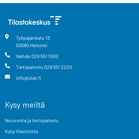
Työpajankatu
13
00580
Helsinki
Vaihde
029 551 1000
Tietopalvelu
029 551 2220
info@stat.fi
Kysy meiltä
Neuvonta ja tietopalvelu
Kysy tilastoista