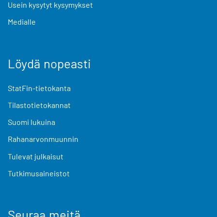
Usein kysytyt kysymykset
Medialle
Löydä nopeasti
StatFin-tietokanta
Tilastotietokannat
Suomi lukuina
Rahanarvonmuunnin
Tulevat julkaisut
Tutkimusaineistot
Seuraa meitä