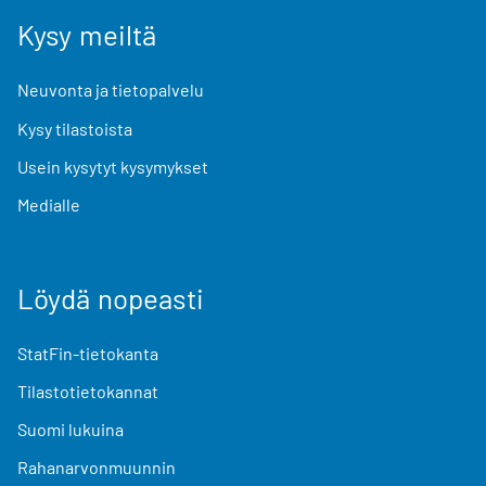
Kysy meiltä
Neuvonta ja tietopalvelu
Kysy tilastoista
Usein kysytyt kysymykset
Medialle
Löydä nopeasti
StatFin-tietokanta
Tilastotietokannat
Suomi lukuina
Rahanarvonmuunnin