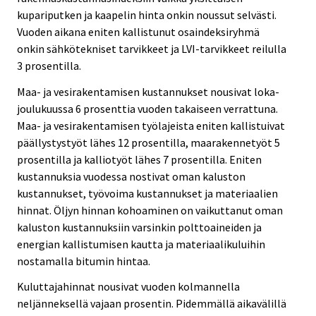
kupariputken ja kaapelin hinta onkin noussut selvästi.
Vuoden aikana eniten kallistunut osaindeksiryhmä
onkin sähkötekniset tarvikkeet ja LVI-tarvikkeet reilulla
3 prosentilla.
Maa- ja vesirakentamisen kustannukset nousivat loka-
joulukuussa 6 prosenttia vuoden takaiseen verrattuna.
Maa- ja vesirakentamisen työlajeista eniten kallistuivat
päällystystyöt lähes 12 prosentilla, maarakennetyöt 5
prosentilla ja kalliotyöt lähes 7 prosentilla. Eniten
kustannuksia vuodessa nostivat oman kaluston
kustannukset, työvoima kustannukset ja materiaalien
hinnat. Öljyn hinnan kohoaminen on vaikuttanut oman
kaluston kustannuksiin varsinkin polttoaineiden ja
energian kallistumisen kautta ja materiaalikuluihin
nostamalla bitumin hintaa.
Kuluttajahinnat nousivat vuoden kolmannella
neljänneksellä vajaan prosentin. Pidemmällä aikavälillä