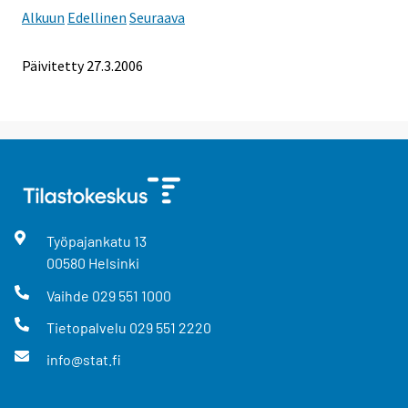
Alkuun
Edellinen
Seuraava
Päivitetty
27.3.2006
Työpajankatu
13
00580
Helsinki
Vaihde
029 551 1000
Tietopalvelu
029 551 2220
info@stat.fi