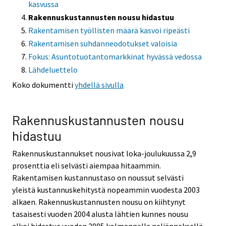
kasvussa
Rakennuskustannusten nousu hidastuu
Rakentamisen työllisten määrä kasvoi ripeästi
Rakentamisen suhdanneodotukset valoisia
Fokus: Asuntotuotantomarkkinat hyvässä vedossa
Lähdeluettelo
Koko dokumentti
yhdellä sivulla
Rakennuskustannusten nousu
hidastuu
Rakennuskustannukset nousivat loka-joulukuussa 2,9
prosenttia eli selvästi aiempaa hitaammin.
Rakentamisen kustannustaso on noussut selvästi
yleistä kustannuskehitystä nopeammin vuodesta 2003
alkaen. Rakennuskustannusten nousu on kiihtynyt
tasaisesti vuoden 2004 alusta lähtien kunnes nousu
alkoi hidastua vuoden 2005 kolmannella neljänneksellä.