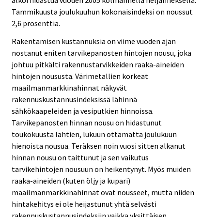
Tammikuusta joulukuuhun kokonaisindeksi on noussut
2,6 prosenttia.
Rakentamisen kustannuksia on viime vuoden ajan
nostanut eniten tarvikepanosten hintojen nousu, joka
johtuu pitkälti rakennustarvikkeiden raaka-aineiden
hintojen noususta. Värimetallien korkeat
maailmanmarkkinahinnat näkyvät
rakennuskustannusindeksissä lähinnä
sähkökaapeleiden ja vesiputkien hinnoissa.
Tarvikepanosten hinnan nousu on hidastunut
toukokuusta lähtien, lukuun ottamatta joulukuun
hienoista nousua. Teräksen noin vuosi sitten alkanut
hinnan nousu on taittunut ja sen vaikutus
tarvikehintojen nousuun on heikentynyt. Myös muiden
raaka-aineiden (kuten öljy ja kupari)
maailmanmarkkinahinnat ovat nousseet, mutta niiden
hintakehitys ei ole heijastunut yhtä selvästi
rakennuskustannusindeksiin vaikka yksittäisen