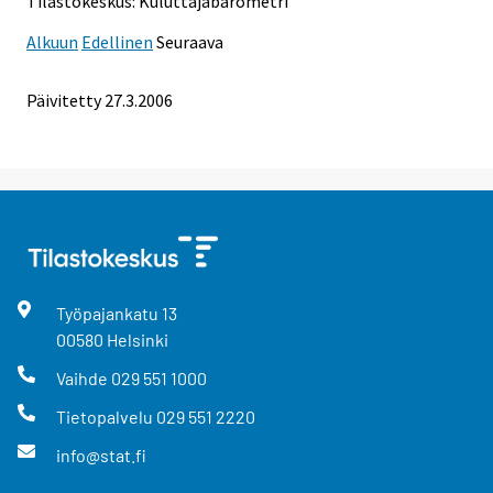
Tilastokeskus: Kuluttajabarometri
Alkuun
Edellinen
Seuraava
Päivitetty
27.3.2006
Työpajankatu
13
00580
Helsinki
Vaihde
029 551 1000
Tietopalvelu
029 551 2220
info@stat.fi