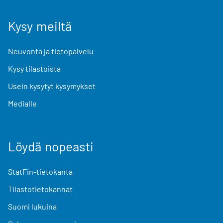
Kysy meiltä
Neuvonta ja tietopalvelu
Kysy tilastoista
Usein kysytyt kysymykset
Medialle
Löydä nopeasti
StatFin-tietokanta
Tilastotietokannat
Suomi lukuina