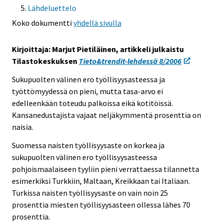
Lähdeluettelo
e
e
Koko dokumentti
yhdellä sivulla
n
p
Kirjoittaja: Marjut Pietiläinen, artikkeli julkaistu
a
Tilastokeskuksen
Tieto&trendit-lehdessä 8/2006
l
Sukupuolten välinen ero työllisyysasteessa ja
v
työttömyydessä on pieni, mutta tasa-arvo ei
e
edelleenkään toteudu palkoissa eikä kotitöissä.
l
Kansanedustajista vajaat neljäkymmentä prosenttia on
u
naisia.
u
n
Suomessa naisten työllisyysaste on korkea ja
.
sukupuolten välinen ero työllisyysasteessa
pohjoismaalaiseen tyyliin pieni verrattaessa tilannetta
esimerkiksi Turkkiin, Maltaan, Kreikkaan tai Italiaan.
Turkissa naisten työllisyysaste on vain noin 25
prosenttia miesten työllisyysasteen ollessa lähes 70
prosenttia.