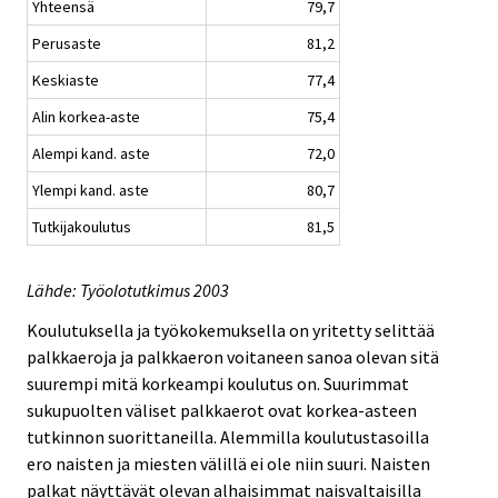
Yhteensä
79,7
Perusaste
81,2
Keskiaste
77,4
Alin korkea-aste
75,4
Alempi kand. aste
72,0
Ylempi kand. aste
80,7
Tutkijakoulutus
81,5
Lähde: Työolotutkimus 2003
Koulutuksella ja työkokemuksella on yritetty selittää
palkkaeroja ja palkkaeron voitaneen sanoa olevan sitä
suurempi mitä korkeampi koulutus on. Suurimmat
sukupuolten väliset palkkaerot ovat korkea-asteen
tutkinnon suorittaneilla. Alemmilla koulutustasoilla
ero naisten ja miesten välillä ei ole niin suuri. Naisten
palkat näyttävät olevan alhaisimmat naisvaltaisilla