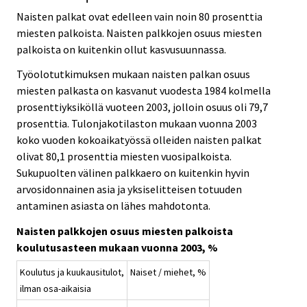
Naisten palkat ovat edelleen vain noin 80 prosenttia
miesten palkoista. Naisten palkkojen osuus miesten
palkoista on kuitenkin ollut kasvusuunnassa.
Työolotutkimuksen mukaan naisten palkan osuus
miesten palkasta on kasvanut vuodesta 1984 kolmella
prosenttiyksiköllä vuoteen 2003, jolloin osuus oli 79,7
prosenttia. Tulonjakotilaston mukaan vuonna 2003
koko vuoden kokoaikatyössä olleiden naisten palkat
olivat 80,1 prosenttia miesten vuosipalkoista.
Sukupuolten välinen palkkaero on kuitenkin hyvin
arvosidonnainen asia ja yksiselitteisen totuuden
antaminen asiasta on lähes mahdotonta.
Naisten palkkojen osuus miesten palkoista
koulutusasteen mukaan vuonna 2003, %
Koulutus ja kuukausitulot,
Naiset / miehet, %
ilman osa-aikaisia