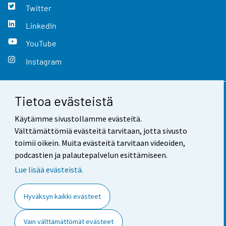
Twitter
LinkedIn
YouTube
Instagram
Tietoa evästeistä
Yhteystiedot
Käytämme sivustollamme evästeitä.
Palaute
Välttämättömiä evästeitä tarvitaan, jotta sivusto
toimii oikein. Muita evästeitä tarvitaan videoiden,
Käyttöehdot
podcastien ja palautepalvelun esittämiseen.
Tietosuoja
Lue lisää evästeistä.
Saavutettavuus
Hyväksyn kaikki evästeet
Tietoa sivustosta
Vain välttämättömät evästeet
Evästeasetukset