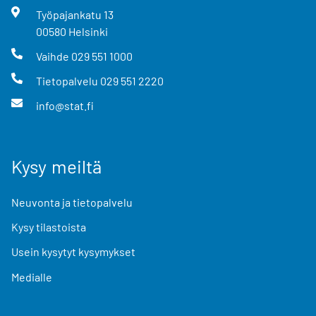
Työpajankatu
13
00580
Helsinki
Vaihde
029 551 1000
Tietopalvelu
029 551 2220
info@stat.fi
Kysy meiltä
Neuvonta ja tietopalvelu
Kysy tilastoista
Usein kysytyt kysymykset
Medialle