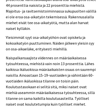
44 prosenttia naisista ja 22 prosenttia miehistä.
Majoitus- ja ravitsemistoiminnassa sukupuolten välillä
ei ole eroa osa-aikatyön tekemisessä. Rakennusalalla
miehet eivät tee osa-aikatyötä, mutta alan harvat
naiset kylläkin.
Yleisimmät syyt osa-aikatyöhön ovat opiskelu ja
kokoaikatyön puuttuminen. Näiden jälkeen yleisin syy
on osa-aikaeläke, erityisesti miehillä.
Naispalkansaajista viidennes on määräaikaisessa
työsuhteessa, miehistä vain noin 13 prosenttia. Lähes
kaikissa ikäluokissa määräaikaisten osuus on suurempi
naisilla. Ainoastaan 15-19-vuotiaiden ja vähintään 60-
vuotiaiden ikäluokissa tilanne on toisin päin.
Koulutustasokaan ei selitä sitä, miksi naiset ovat
miehiä useammin määräaikaisessa työsuhteessa, sillä
tilanne on sama kaikilla koulutusasteilla. Työlliset
naiset ovat koulutetumpia kuin työlliset miehet.