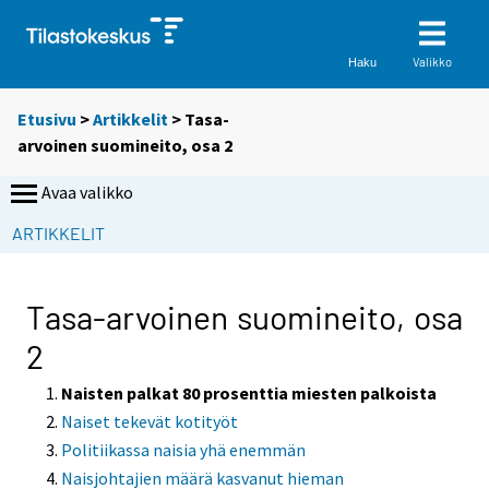
Valikko
Haku
Etusivu
>
Artikkelit
> Tasa-
arvoinen suomineito, osa 2
Avaa valikko
S
ARTIKKELIT
i
i
r
Tasa-arvoinen suomineito, osa
r
2
y
t
Naisten palkat 80 prosenttia miesten palkoista
t
Naiset tekevät kotityöt
o
Politiikassa naisia yhä enemmän
i
Naisjohtajien määrä kasvanut hieman
s