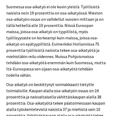
Suomessa osa-aikatyö ei ole kovin yleistä. Työllisistä
naisista noin 19 prosenttia on osa-aikatyössä. Miesten
osa-aikatyön osuus on vaihdellut vuosien mittaan ja on
tällä hetkellä alle 10 prosenttia. Niissä Euroopan
maissa, joissa osa-aikatyö on tyypillistä, myös
työllisyysaste on korkeampi kuin maissa, joissa osa-
aikatyö on epätyypillistä. Esimerkiksi Hollannissa 75
prosenttia työllisistä naisista tekee osa-aikatyötä ja
miehistäkin reilu viidennes. Muissa Pohjoismaissa
tehdään osa-aikatyötä enemmän kuin Suomessa, mutta
Itä-Euroopassa sen sijaan osa-aikatyötä tehdään
todella vähän.
Osa-aikatyö on keskittynyt voimakkaasti tietyille
toimialoille. Kaupan alalla osa-aikatyön osuus on 24
prosenttia ja naisvaltaisella vähittäiskaupan alalla 38
prosenttia. Osa-aikatyötä tekee päätoimessaan kaupan
alalla työskentelevistä naisista 37 ja miehistä vain 10
prosenttia. Vähittäiskaupan alalla osa-aikatyötä tekee