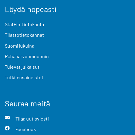
Löydä nopeasti
StatFin-tietokanta
Tilastotietokannat
Suomi lukuina
Rahanarvonmuunnin
Tulevat julkaisut
Tutkimusaineistot
Seuraa meitä
Tilaa uutisviesti
Facebook