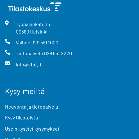
Työpajankatu
13
00580
Helsinki
Vaihde
029 551 1000
Tietopalvelu
029 551 2220
info@stat.fi
Kysy meiltä
Neuvonta ja tietopalvelu
Kysy tilastoista
Usein kysytyt kysymykset