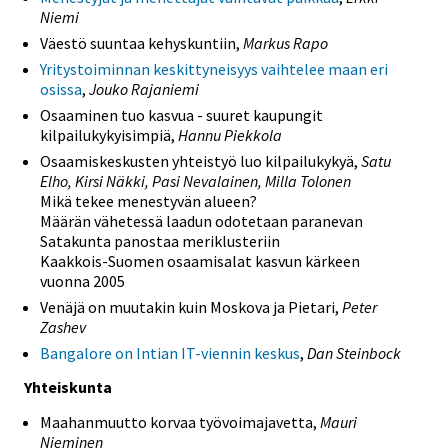
Niemi
Väestö suuntaa kehyskuntiin,
Markus Rapo
Yritystoiminnan keskittyneisyys vaihtelee maan eri
osissa
,
Jouko Rajaniemi
Osaaminen tuo kasvua - suuret kaupungit
kilpailukykyisimpiä,
Hannu Piekkola
Osaamiskeskusten yhteistyö luo kilpailukykyä,
Satu
Elho, Kirsi Näkki, Pasi Nevalainen, Milla Tolonen
Mikä tekee menestyvän alueen?
Määrän vähetessä laadun odotetaan paranevan
Satakunta panostaa meriklusteriin
Kaakkois-Suomen osaamisalat kasvun kärkeen
vuonna 2005
Venäjä on muutakin kuin Moskova ja Pietari,
Peter
Zashev
Bangalore on Intian IT-viennin keskus
,
Dan Steinbock
Yhteiskunta
Maahanmuutto korvaa työvoimajavetta,
Mauri
Nieminen