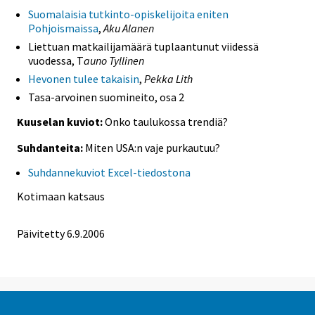
Suomalaisia tutkinto-opiskelijoita eniten
Pohjoismaissa
,
Aku Alanen
Liettuan matkailijamäärä tuplaantunut viidessä
vuodessa, T
auno Tyllinen
Hevonen tulee takaisin
,
Pekka Lith
Tasa-arvoinen suomineito, osa 2
Kuuselan kuviot:
Onko taulukossa trendiä?
Suhdanteita:
Miten USA:n vaje purkautuu?
Suhdannekuviot Excel-tiedostona
Kotimaan katsaus
Päivitetty
6.9.2006