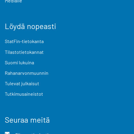
Medialle
Löydä nopeasti
StatFin-tietokanta
Tilastotietokannat
Suomi lukuina
Rahanarvonmuunnin
Tulevat julkaisut
Tutkimusaineistot
Seuraa meitä