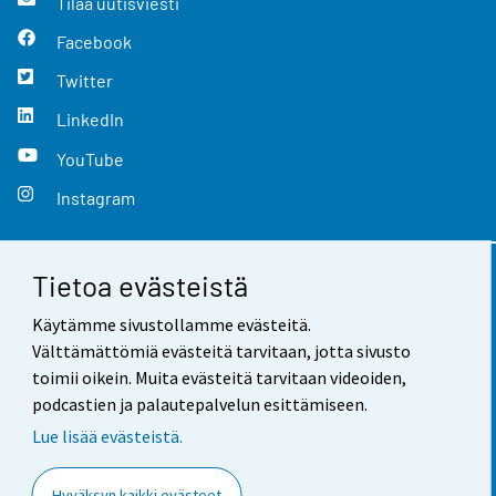
Tilaa uutisviesti
Facebook
Twitter
LinkedIn
YouTube
Instagram
Tietoa evästeistä
Yhteystiedot
Käytämme sivustollamme evästeitä.
Palaute
Välttämättömiä evästeitä tarvitaan, jotta sivusto
toimii oikein. Muita evästeitä tarvitaan videoiden,
Käyttöehdot
podcastien ja palautepalvelun esittämiseen.
Tietosuoja
Lue lisää evästeistä.
Saavutettavuus
Hyväksyn kaikki evästeet