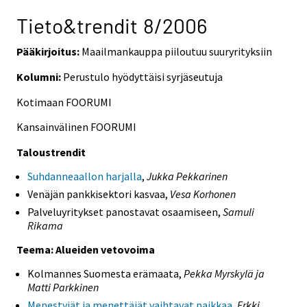
Tieto&trendit 8/2006
Pääkirjoitus:
Maailmankauppa piiloutuu suuryrityksiin
Kolumni:
Perustulo hyödyttäisi syrjäseutuja
Kotimaan FOORUMI
Kansainvälinen FOORUMI
Taloustrendit
Suhdanneaallon harjalla
,
Jukka Pekkarinen
Venäjän pankkisektori kasvaa,
Vesa Korhonen
Palveluyritykset panostavat osaamiseen,
Samuli
Rikama
Teema: Alueiden vetovoima
Kolmannes Suomesta erämaata,
Pekka Myrskylä ja
Matti Parkkinen
Menestyjät ja menettäjät vaihtavat paikkaa
,
Erkki