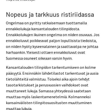
Nopeus ja tarkkuus ristiriidassa
Ongelmaa on pyritty ratkaisemaan tuottamalla
ennakkolukuja kansantalouden tilinpidosta.
Ennakkolukujen ikuinen ongelma on niiden osuvuus. Jos
ennakkoluvut poikkeavat paljon lopullisista tiedoista,
on niiden hyöty kyseenalainen ja saattavatpa ne johtaa
harhaankin. Yleisesti ottaen ennakkoluvut ovat
Suomessa osuneet oikeaan varsin hyvin.
Kansantalouden tilinpidon tarkentumiseen on kolme
pääsyytä. Ensinnäkin lähdetilastot tarkentuvat ja uusia
tietolähteitä valmistuu. Toiseksi aika ajoin tehdyt
tasotarkistukset ja perusvuosien vaihdokset ovat
muuttaneet lukuja. Samassa yhteydessä saatetaan
muuttaa myös laskentamenetelmiä. Kolmanneksi
kansainvälisten tilinpitosuositusten muuttuminen
muuttaa lukuja.