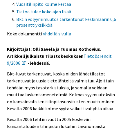
Vuositilinpito kolme kertaa
s
Tietoa tulee koko ajan lisää
e
Bkt:n volyymimuutos tarkentunut keskimäärin 0,6
e
prosenttiyksikköä
n
p
Koko dokumentti
yhdellä sivulla
a
l
Kirjoittajat: Olli Savela ja Tuomas Rothovius.
v
Artikkeli julkaistu Tilastokeskuksen
Tieto&trendit
e
9/2006
-lehdessä.
l
Bkt-luvut tarkentuvat, koska niiden lähdetilastot
u
tarkentuvat ja uusia tietolähteitä valmistuu. Ajoittain
u
tehdään myös tasotarkistuksia, ja samalla voidaan
n
muuttaa laskentamenetelmiä. Kolmas syy muutoksiin
.
on kansainvälisten tilinpitosuositusten muuttuminen.
Kesällä 2006 kaikki kolme syytä vaikuttivat yhtä aikaa.
Kesällä 2006 tehtiin vuotta 2005 koskeviin
kansantalouden tilinpidon lukuihin tavanomaista