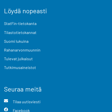
Löydä nopeasti
StatFin-tietokanta
Tilastotietokannat
Suomi lukuina
Rahanarvonmuunnin
Tulevat julkaisut
Tutkimusaineistot
Seuraa meitä
Tilaa uutisviesti
Facebook