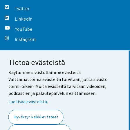
Twitter
LinkedIn
YouTube
Instagram
Tietoa evästeistä
Yhteystiedot
Käytämme sivustollamme evästeitä.
Palaute
Välttämättömiä evästeitä tarvitaan, jotta sivusto
toimii oikein. Muita evästeitä tarvitaan videoiden,
Käyttöehdot
podcastien ja palautepalvelun esittämiseen.
Tietosuoja
Lue lisää evästeistä.
Saavutettavuus
Hyväksyn kaikki evästeet
Tietoa sivustosta