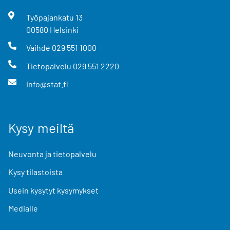
Työpajankatu
13
00580
Helsinki
Vaihde
029 551 1000
Tietopalvelu
029 551 2220
info@stat.fi
Kysy meiltä
Neuvonta ja tietopalvelu
Kysy tilastoista
Usein kysytyt kysymykset
Medialle