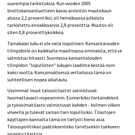
suurempia tarkistuksia. Kun vuoden 2005
bruttokansantuotteen kasvu arvioitiin maaliskuun
alussa 2,1 prosentiksi, oli heinäkuussa julkaistu
tarkistettu ennakkoarvio 2,9 prosenttia. Muutos oli
siten 0,8 prosenttiyksikköä.
Tämäkään luku ei ole vielä lopullinen. Kansantalouden
tilinpidolle on kaikkialla maailmassa ominaista, että se
valmistuu hitaasti. Suomessa kansantalouden
tilinpidon "lopullisten" lukujen laadinta kestää noin
kaksi vuotta. Kansainvälisessä vertailussa tämä on
suhteellisen nopea aikataulu.
Useimmat muut taloustilastot valmistuvat
huomattavasti nopeammin. Esimerkiksi hintaindeksit
ja työvoimatilasto valmistuvat kahden - kolmen viikon
viiveellä ja tulevat saman tien lopullisiksi. Tilastojen
käyttäjien kannalta tämä on tietysti hieno asia.
Talouspolitiikan päätöksenteko tarvitseekin tuekseen
nopeita tilastoja.