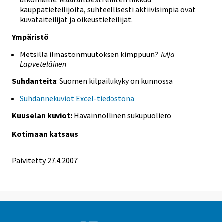
kauppatieteilijöitä, suhteellisesti aktiivisimpia ovat
kuvataiteilijat ja oikeustieteilijät.
Ympäristö
Metsillä ilmastonmuutoksen kimppuun?
Tuija
Lapveteläinen
Suhdanteita
: Suomen kilpailukyky on kunnossa
Suhdannekuviot Excel-tiedostona
Kuuselan kuviot:
Havainnollinen sukupuoliero
Kotimaan katsaus
Päivitetty
27.4.2007