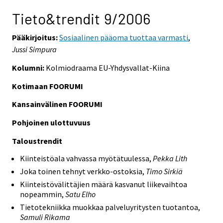
Tieto&trendit 9/2006
Pääkirjoitus:
Sosiaalinen pääoma tuottaa varmasti
,
Jussi Simpura
Kolumni:
Kolmiodraama EU-Yhdysvallat-Kiina
Kotimaan FOORUMI
Kansainvälinen FOORUMI
Pohjoinen ulottuvuus
Taloustrendit
Kiinteistöala vahvassa myötätuulessa,
Pekka Lith
Joka toinen tehnyt verkko-ostoksia,
Timo Sirkiä
Kiinteistövälittäjien määrä kasvanut liikevaihtoa
nopeammin,
Satu Elho
Tietotekniikka muokkaa palveluyritysten tuotantoa,
Samuli Rikama