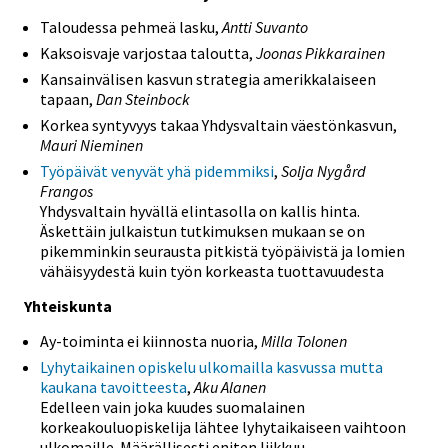
Taloudessa pehmeä lasku,
Antti Suvanto
Kaksoisvaje varjostaa taloutta,
Joonas Pikkarainen
Kansainvälisen kasvun strategia amerikkalaiseen
tapaan,
Dan Steinbock
Korkea syntyvyys takaa Yhdysvaltain väestönkasvun,
Mauri Nieminen
Työpäivät venyvät yhä pidemmiksi
,
Solja Nygård
Frangos
Yhdysvaltain hyvällä elintasolla on kallis hinta.
Äskettäin julkaistun tutkimuksen mukaan se on
pikemminkin seurausta pitkistä työpäivistä ja lomien
vähäisyydestä kuin työn korkeasta tuottavuudesta
Yhteiskunta
Ay-toiminta ei kiinnosta nuoria,
Milla Tolonen
Lyhytaikainen opiskelu ulkomailla kasvussa mutta
kaukana tavoitteesta
,
Aku Alanen
Edelleen vain joka kuudes suomalainen
korkeakouluopiskelija lähtee lyhytaikaiseen vaihtoon
ulkomaille. Määrällisesti eniten liikkuu