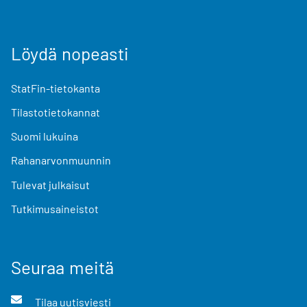
Löydä nopeasti
StatFin-tietokanta
Tilastotietokannat
Suomi lukuina
Rahanarvonmuunnin
Tulevat julkaisut
Tutkimusaineistot
Seuraa meitä
Tilaa uutisviesti