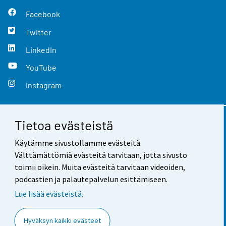
Facebook
Twitter
LinkedIn
YouTube
Instagram
Tietoa evästeistä
Yhteystiedot
Käytämme sivustollamme evästeitä.
Palaute
Välttämättömiä evästeitä tarvitaan, jotta sivusto
toimii oikein. Muita evästeitä tarvitaan videoiden,
Käyttöehdot
podcastien ja palautepalvelun esittämiseen.
Tietosuoja
Lue lisää evästeistä.
Saavutettavuus
Hyväksyn kaikki evästeet