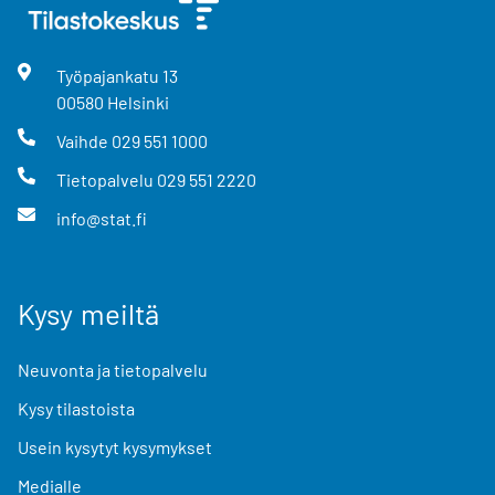
Työpajankatu
13
00580
Helsinki
Vaihde
029 551 1000
Tietopalvelu
029 551 2220
info@stat.fi
Kysy meiltä
Neuvonta ja tietopalvelu
Kysy tilastoista
Usein kysytyt kysymykset
Medialle