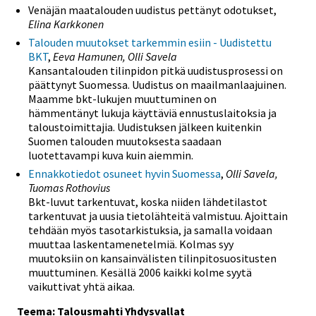
Venäjän maatalouden uudistus pettänyt odotukset,
Elina Karkkonen
Talouden muutokset tarkemmin esiin - Uudistettu
BKT
,
Eeva Hamunen, Olli Savela
Kansantalouden tilinpidon pitkä uudistusprosessi on
päättynyt Suomessa. Uudistus on maailmanlaajuinen.
Maamme bkt-lukujen muuttuminen on
hämmentänyt lukuja käyttäviä ennustuslaitoksia ja
taloustoimittajia. Uudistuksen jälkeen kuitenkin
Suomen talouden muutoksesta saadaan
luotettavampi kuva kuin aiemmin.
Ennakkotiedot osuneet hyvin Suomessa
,
Olli Savela,
Tuomas Rothovius
Bkt-luvut tarkentuvat, koska niiden lähdetilastot
tarkentuvat ja uusia tietolähteitä valmistuu. Ajoittain
tehdään myös tasotarkistuksia, ja samalla voidaan
muuttaa laskentamenetelmiä. Kolmas syy
muutoksiin on kansainvälisten tilinpitosuositusten
muuttuminen. Kesällä 2006 kaikki kolme syytä
vaikuttivat yhtä aikaa.
Teema: Talousmahti Yhdysvallat