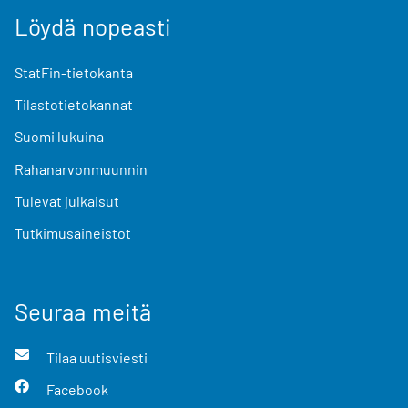
Löydä nopeasti
StatFin-tietokanta
Tilastotietokannat
Suomi lukuina
Rahanarvonmuunnin
Tulevat julkaisut
Tutkimusaineistot
Seuraa meitä
Tilaa uutisviesti
Facebook