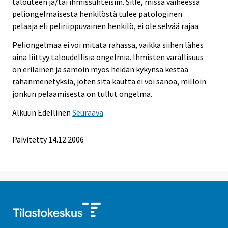
talouteen ja/tai ihmissuhteisiin. Sille, missä vaiheessa
peliongelmaisesta henkilöstä tulee patologinen
pelaaja eli peliriippuvainen henkilö, ei ole selvää rajaa.
Peliongelmaa ei voi mitata rahassa, vaikka siihen lähes
aina liittyy taloudellisia ongelmia. Ihmisten varallisuus
on erilainen ja samoin myös heidän kykynsä kestää
rahanmenetyksiä, joten sitä kautta ei voi sanoa, milloin
jonkun pelaamisesta on tullut ongelma.
Alkuun
Edellinen
Seuraava
Päivitetty
14.12.2006