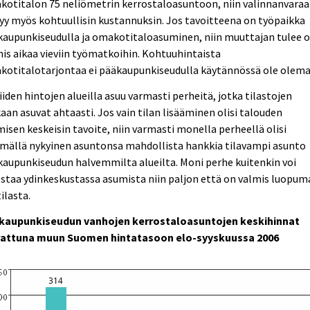
otitalon 75 neliömetrin kerrostaloasuntoon, niin valinnanvaraa
yy myös kohtuullisin kustannuksin. Jos tavoitteena on työpaikka
aupunkiseudulla ja omakotitaloasuminen, niin muuttajan tulee o
is aikaa vieviin työmatkoihin. Kohtuuhintaista
kotitalotarjontaa ei pääkaupunkiseudulla käytännössä ole olema
iiden hintojen alueilla asuu varmasti perheitä, jotka tilastojen
an asuvat ahtaasti. Jos vain tilan lisääminen olisi talouden
isen keskeisin tavoite, niin varmasti monella perheellä olisi
mällä nykyinen asuntonsa mahdollista hankkia tilavampi asunto
aupunkiseudun halvemmilta alueilta. Moni perhe kuitenkin voi
staa ydinkeskustassa asumista niin paljon että on valmis luopu
tilasta.
kaupunkiseudun vanhojen kerrostaloasuntojen keskihinnat
rattuna muun Suomen hintatasoon elo-syyskuussa 2006