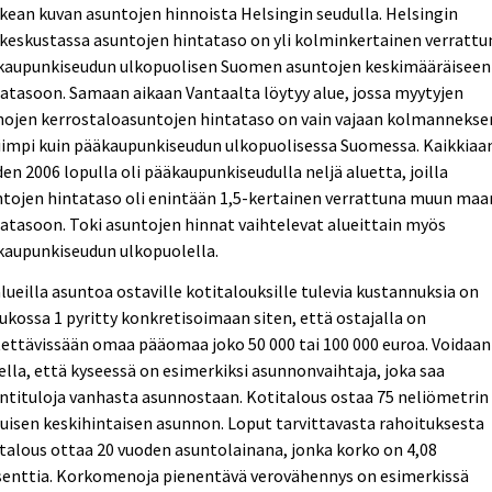
ikean kuvan asuntojen hinnoista Helsingin seudulla. Helsingin
keskustassa asuntojen hintataso on yli kolminkertainen verrattu
kaupunkiseudun ulkopuolisen Suomen asuntojen keskimääräiseen
atasoon. Samaan aikaan Vantaalta löytyy alue, jossa myytyjen
hojen kerrostaloasuntojen hintataso on vain vajaan kolmannekse
iimpi kuin pääkaupunkiseudun ulkopuolisessa Suomessa. Kaikkiaa
en 2006 lopulla oli pääkaupunkiseudulla neljä aluetta, joilla
tojen hintataso oli enintään 1,5-kertainen verrattuna muun maa
atasoon. Toki asuntojen hinnat vaihtelevat alueittain myös
kaupunkiseudun ulkopuolella.
alueilla asuntoa ostaville kotitalouksille tulevia kustannuksia on
ukossa 1 pyritty konkretisoimaan siten, että ostajalla on
ettävissään omaa pääomaa joko 50 000 tai 100 000 euroa. Voidaan
ella, että kyseessä on esimerkiksi asunnonvaihtaja, joka saa
tituloja vanhasta asunnostaan. Kotitalous ostaa 75 neliömetrin
uisen keskihintaisen asunnon. Loput tarvittavasta rahoituksesta
talous ottaa 20 vuoden asuntolainana, jonka korko on 4,08
senttia. Korkomenoja pienentävä verovähennys on esimerkissä