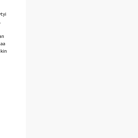
tyi
,
an
taa
akin