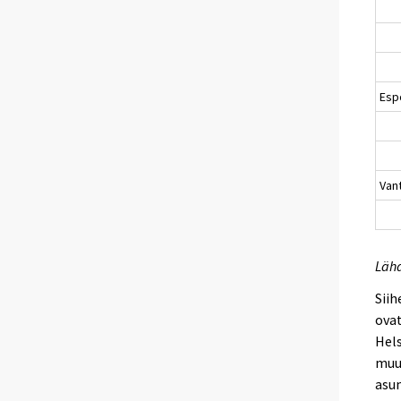
Esp
Van
Lähd
Sii
ovat
Hels
muut
asun