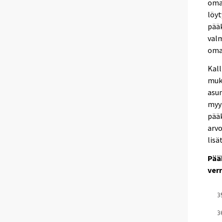
omak
löyt
pääk
valm
oma
Kall
muka
asum
myy
pääk
arvo
lisä
Pää
ver