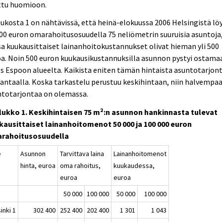
ttu huomioon.
ukosta 1 on nähtävissä, että heinä-elokuussa 2006 Helsingistä löy
00 euron omarahoitusosuudella 75 neliömetrin suuruisia asuntoja
sa kuukausittaiset lainanhoitokustannukset olivat hieman yli 500
a. Noin 500 euron kuukausikustannuksilla asunnon pystyi ostama
 Espoon alueelta. Kaikista eniten tämän hintaista asuntotarjon
Vantaalla. Koska tarkastelu perustuu keskihintaan, niin halvempa
ntotarjontaa on olemassa.
lukko 1. Keskihintaisen 75 m²:n asunnon hankinnasta tulevat
kausittaiset lainanhoitomenot 50 000 ja 100 000 euron
rahoitusosuudella
e
Asunnon
Tarvittava laina
Lainanhoitomenot
hinta, euroa
oma rahoitus,
kuukaudessa,
euroa
euroa
50 000
100 000
50 000
100 000
inki 1
302 400
252 400
202 400
1 301
1 043