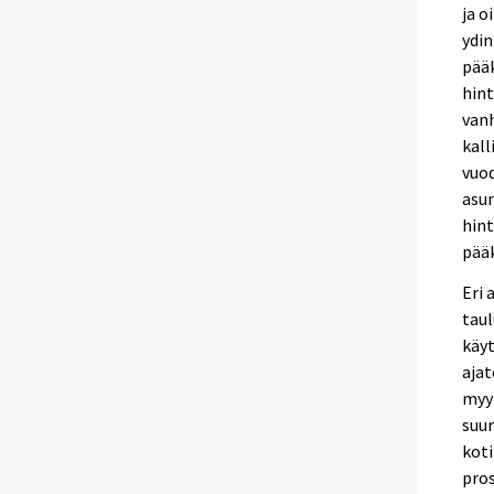
ja o
ydin
pää
hint
van
kall
vuod
asun
hint
pää
Eri 
taul
käyt
ajat
myyn
suur
koti
pro