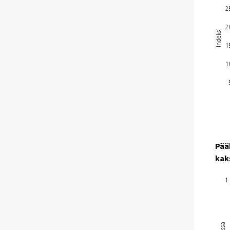
Pää
kak