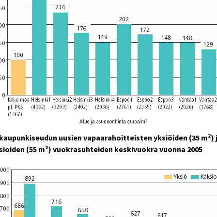
kaupunkiseudun uusien vapaarahoitteisten yksiöiden (35 m²) 
sioiden (55 m²) vuokrasuhteiden keskivuokra vuonna 2005