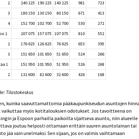
2
240 225
190 225
140 225
981
723
3
180 150
130 150
80 150
671
413
4
152 700
102 700
52 700
530
272
oo 1
207 075
157 075
107 075
810
552
2
176 625
126 625
76 625
653
395
3
151 650
101 650
51 650
524
266
taa 1
151 950
101 950
51 950
526
268
2
132 600
82 600
32 600
426
168
e: Tilastokeskus
hen, kuinka saavuttamattomia pääkaupunkiseudun asuntojen hinn
 vaikuttaa myös kotitalouksien odotukset. Jos tavoitteena on
ingin ja Espoon parhailla paikoilla sijaitseva asunto, niin alueelle
tava joutuu helposti ottamaan erittäin suuren asuntolainan tai
to jää vain unelmaksi. Sen sijaan, jos on valmis vaihtamaan