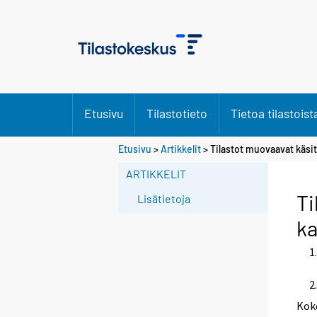
Etusivu
Tilastotieto
Tietoa tilastoist
S
Etusivu
>
Artikkelit
> Tilastot muovaavat käsi
i
ARTIKKELIT
i
r
Ti
Lisätietoja
r
ka
y
t
t
o
i
Kok
s