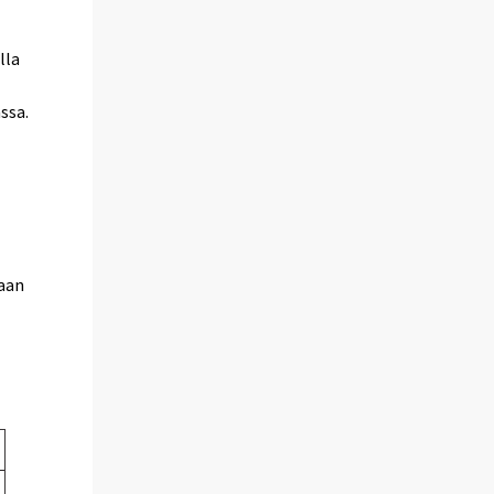
lla
ssa.
maan