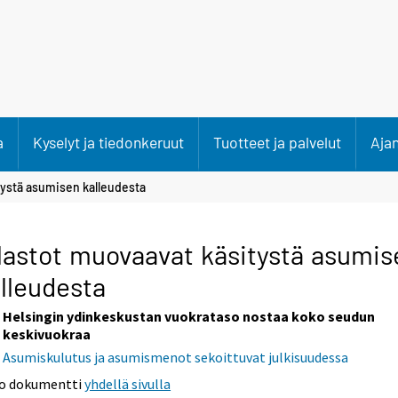
a
Kyselyt ja tiedonkeruut
Tuotteet ja palvelut
Aja
tystä asumisen kalleudesta
lastot muovaavat käsitystä asumis
lleudesta
Helsingin ydinkeskustan vuokrataso nostaa koko seudun
keskivuokraa
Asumiskulutus ja asumismenot sekoittuvat julkisuudessa
o dokumentti
yhdellä sivulla