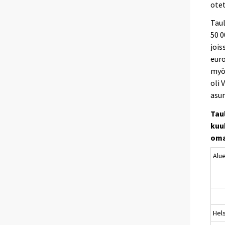
ote
Taul
50 0
jois
euro
myös
oli 
asu
Tau
kuu
oma
Alu
Hels