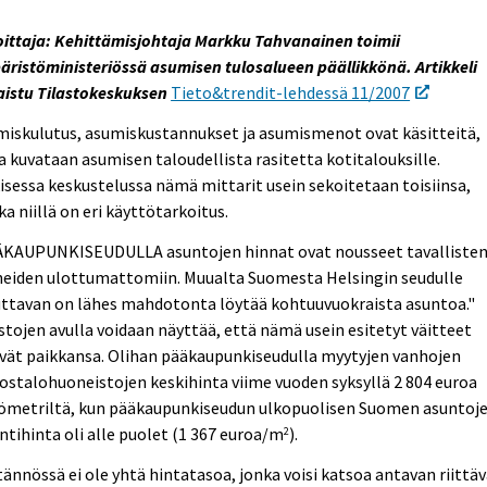
oittaja: Kehittämisjohtaja Markku Tahvanainen toimii
ristöministeriössä asumisen tulosalueen päällikkönä. Artikkeli
aistu Tilastokeskuksen
Tieto&trendit-lehdessä 11/2007
miskulutus, asumiskustannukset ja asumismenot ovat käsitteitä,
la kuvataan asumisen taloudellista rasitetta kotitalouksille.
isessa keskustelussa nämä mittarit usein sekoitetaan toisiinsa,
ka niillä on eri käyttötarkoitus.
ÄKAUPUNKISEUDULLA asuntojen hinnat ovat nousseet tavalliste
heiden ulottumattomiin. Muualta Suomesta Helsingin seudulle
ttavan on lähes mahdotonta löytää kohtuuvuokraista asuntoa."
stojen avulla voidaan näyttää, että nämä usein esitetyt väitteet
vät paikkansa. Olihan pääkaupunkiseudulla myytyjen vanhojen
ostalohuoneistojen keskihinta viime vuoden syksyllä 2 804 euroa
iömetriltä, kun pääkaupunkiseudun ulkopuolisen Suomen asuntoj
tihinta oli alle puolet (1 367 euroa/m
).
2
ännössä ei ole yhtä hintatasoa, jonka voisi katsoa antavan riittä