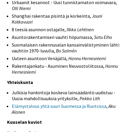
Urbaanit kesannot - Uusi tunnistamaton voimavara,
Olli Niemi
Shanghai rakentaa pisintä ja korkeinta,
Jouni
Kotkavuori
8 teesiä asunnon ostajalle,
Ilkka Lehtinen
Asuntorakentamisen vauhti hiipumassa,
Satu Elho
Suomalaisen rakennusalan kansainvälistyminen lähti
vauhtiin 1970-luvulla,
Bo Salmén
Uuteen asuntoon Venäjällä,
Hannu Hernesniemi
Rakentajankatu - Asuminen Neuvostoliitossa,
Hannu
Hernesniemi
Yhteiskunta
Julkisia hankintoja koskeva lainsäädäntö uudistuu -
Uusia mahdollisuuksia yrityksille,
Pekka Lith
Elämystalous yhtä suuri Suomessa ja Ruotsissa
,
Aku
Alanen
Kuuselan kuviot