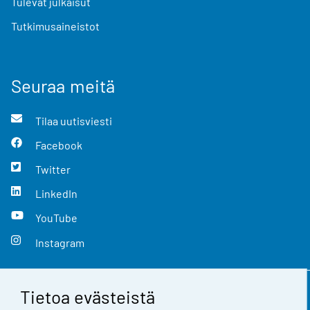
Tulevat julkaisut
Tutkimusaineistot
Seuraa meitä
Tilaa uutisviesti
Facebook
Twitter
LinkedIn
YouTube
Instagram
Tietoa evästeistä
Yhteystiedot