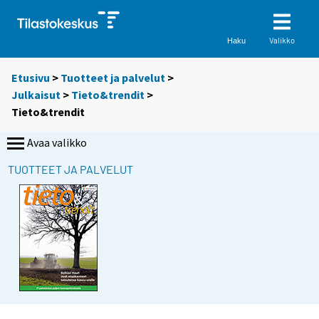
Valikko
Haku
Etusivu
>
Tuotteet ja palvelut
>
Julkaisut
>
Tieto&trendit
>
Tieto&trendit
Avaa valikko
TUOTTEET JA PALVELUT