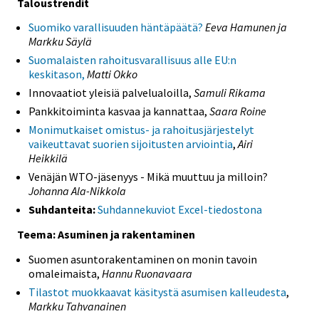
Taloustrendit
Suomiko varallisuuden häntäpäätä?
Eeva Hamunen ja
Markku Säylä
Suomalaisten rahoitusvarallisuus alle EU:n
keskitason,
Matti Okko
Innovaatiot yleisiä palvelualoilla,
Samuli Rikama
Pankkitoiminta kasvaa ja kannattaa,
Saara Roine
Monimutkaiset omistus- ja rahoitusjärjestelyt
vaikeuttavat suorien sijoitusten arviointia
,
Airi
Heikkilä
Venäjän WTO-jäsenyys - Mikä muuttuu ja milloin?
Johanna Ala-Nikkola
Suhdanteita:
Suhdannekuviot Excel-tiedostona
Teema: Asuminen ja rakentaminen
Suomen asuntorakentaminen on monin tavoin
omaleimaista,
Hannu Ruonavaara
Tilastot muokkaavat käsitystä asumisen kalleudesta
,
Markku Tahvanainen