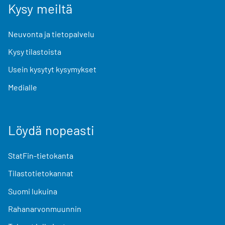
Kysy meiltä
Neuvonta ja tietopalvelu
Kysy tilastoista
Usein kysytyt kysymykset
Medialle
Löydä nopeasti
StatFin-tietokanta
Tilastotietokannat
Suomi lukuina
Rahanarvonmuunnin