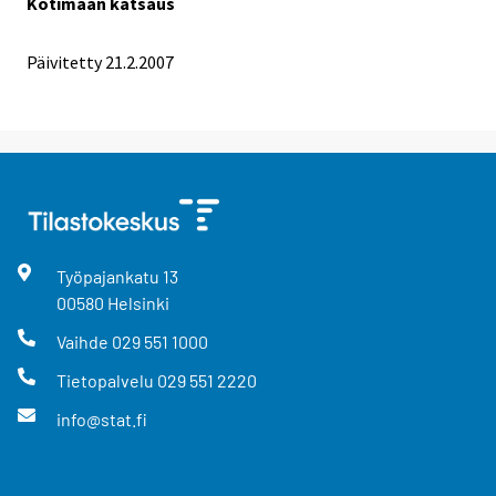
Kotimaan katsaus
Päivitetty
21.2.2007
Työpajankatu
13
00580
Helsinki
Vaihde
029 551 1000
Tietopalvelu
029 551 2220
info@stat.fi