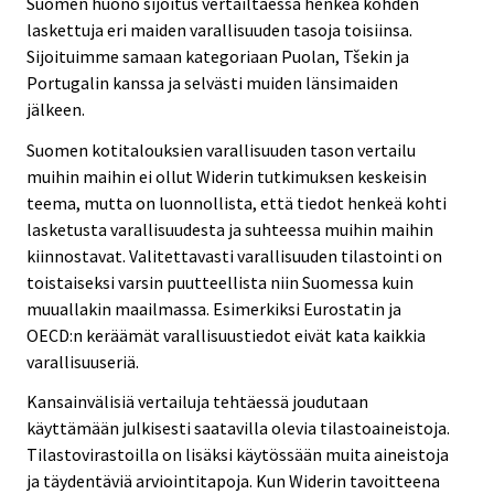
Suomen huono sijoitus vertailtaessa henkeä kohden
laskettuja eri maiden varallisuuden tasoja toisiinsa.
Sijoituimme samaan kategoriaan Puolan, Tšekin ja
Portugalin kanssa ja selvästi muiden länsimaiden
jälkeen.
Suomen kotitalouksien varallisuuden tason vertailu
muihin maihin ei ollut Widerin tutkimuksen keskeisin
teema, mutta on luonnollista, että tiedot henkeä kohti
lasketusta varallisuudesta ja suhteessa muihin maihin
kiinnostavat. Valitettavasti varallisuuden tilastointi on
toistaiseksi varsin puutteellista niin Suomessa kuin
muuallakin maailmassa. Esimerkiksi Eurostatin ja
OECD:n keräämät varallisuustiedot eivät kata kaikkia
varallisuuseriä.
Kansainvälisiä vertailuja tehtäessä joudutaan
käyttämään julkisesti saatavilla olevia tilastoaineistoja.
Tilastovirastoilla on lisäksi käytössään muita aineistoja
ja täydentäviä arviointitapoja. Kun Widerin tavoitteena