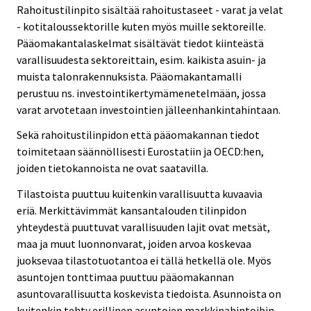
Rahoitustilinpito sisältää rahoitustaseet - varat ja velat
- kotitaloussektorille kuten myös muille sektoreille.
Pääomakantalaskelmat sisältävät tiedot kiinteästä
varallisuudesta sektoreittain, esim. kaikista asuin- ja
muista talonrakennuksista. Pääomakantamalli
perustuu ns. investointikertymämenetelmään, jossa
varat arvotetaan investointien jälleenhankintahintaan.
Sekä rahoitustilinpidon että pääomakannan tiedot
toimitetaan säännöllisesti Eurostatiin ja OECD:hen,
joiden tietokannoista ne ovat saatavilla.
Tilastoista puuttuu kuitenkin varallisuutta kuvaavia
eriä. Merkittävimmät kansantalouden tilinpidon
yhteydestä puuttuvat varallisuuden lajit ovat metsät,
maa ja muut luonnonvarat, joiden arvoa koskevaa
juoksevaa tilastotuotantoa ei tällä hetkellä ole. Myös
asuntojen tonttimaa puuttuu pääomakannan
asuntovarallisuutta koskevista tiedoista. Asunnoista on
kuitenkin tehty erillinen asuntojen markkinahintoihin