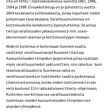
Sitä on tehty Tilastokeskuksessa vuosilta 1987, 1988,
1994 ja 1998. Ennakkotietoja on jo julkistettu vuotta
2004 koskevasta tutkimuksesta, jonka lopulliset tiedot
julkaistaan tänä keväänä. Varallisuustutkimus on
kotitalouksille kohdistettu kyselytutkimus. Se antaa
tietoja varallisuuden jakautumisesta mm. sosio-
ekonomisen aseman ja kotitaloustyypin mukaan.
Widerin tutkimus ei kuitenkaan Suomen osalta
sisältänyt varallisuustasoja kuvaavia tilastoja.
Kansantalouden tilinpidon järjestelmä pitää sisällään
myös varallisuustiedot sektoreittain, niin rahoitus- kuin
reaalivarallisuudesta. Suomessa näitä ns.
varallisuustaseita ei toistaiseksi laadita juoksevassa
tilastotuotannossa, koska niiden tuottaminen ei ole
vielä kuulunut EU:n lakisääteiseen tilasto-ohjelmaan.
Kuitenkin merkittävä osa varallisuustiedoista
tuotetaan muiden kansantalouden tilinpidon osa-
alueiden yhteydessä.