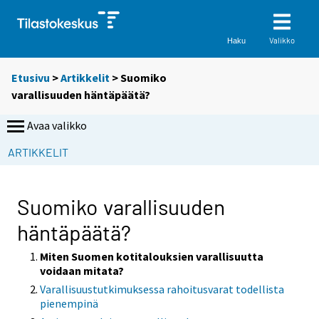
Valikko
Haku
Etusivu
>
Artikkelit
> Suomiko
varallisuuden häntäpäätä?
Avaa valikko
S
ARTIKKELIT
i
i
r
Suomiko varallisuuden
r
häntäpäätä?
y
t
Miten Suomen kotitalouksien varallisuutta
t
voidaan mitata?
o
Varallisuustutkimuksessa rahoitusvarat todellista
i
pienempinä
s