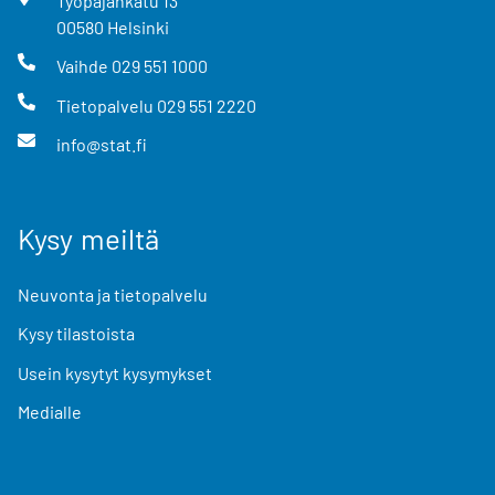
Työpajankatu
13
00580
Helsinki
Vaihde
029 551 1000
Tietopalvelu
029 551 2220
info@stat.fi
Kysy meiltä
Neuvonta ja tietopalvelu
Kysy tilastoista
Usein kysytyt kysymykset
Medialle