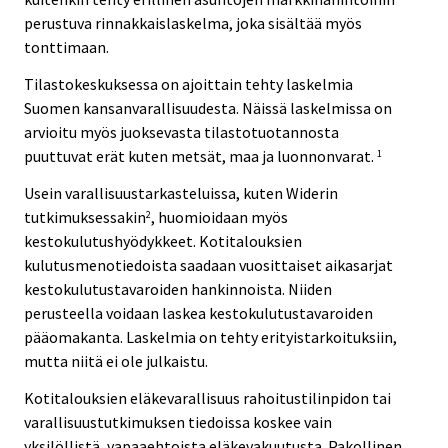
perustuva rinnakkaislaskelma, joka sisältää myös
tonttimaan.
Tilastokeskuksessa on ajoittain tehty laskelmia
Suomen kansanvarallisuudesta. Näissä laskelmissa on
arvioitu myös juoksevasta tilastotuotannosta
puuttuvat erät kuten metsät, maa ja luonnonvarat.
1
Usein varallisuustarkasteluissa, kuten Widerin
tutkimuksessakin
, huomioidaan myös
2
kestokulutushyödykkeet. Kotitalouksien
kulutusmenotiedoista saadaan vuosittaiset aikasarjat
kestokulutustavaroiden hankinnoista. Niiden
perusteella voidaan laskea kestokulutustavaroiden
pääomakanta. Laskelmia on tehty erityistarkoituksiin,
mutta niitä ei ole julkaistu.
Kotitalouksien eläkevarallisuus rahoitustilinpidon tai
varallisuustutkimuksen tiedoissa koskee vain
yksilöllistä, vapaaehtoista eläkevakuutusta. Pakollinen,