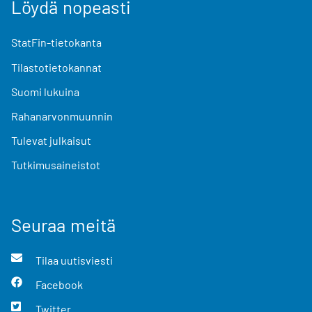
Löydä nopeasti
StatFin-tietokanta
Tilastotietokannat
Suomi lukuina
Rahanarvonmuunnin
Tulevat julkaisut
Tutkimusaineistot
Seuraa meitä
Tilaa uutisviesti
Facebook
Twitter