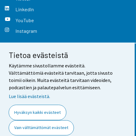
LinkedIn
YouTube
Instagram
Tietoa evästeistä
Yhteystiedot
Käytämme sivustollamme evästeitä.
Palaute
Välttämättömiä evästeitä tarvitaan, jotta sivusto
toimii oikein. Muita evästeitä tarvitaan videoiden,
Käyttöehdot
podcastien ja palautepalvelun esittämiseen.
Tietosuoja
Lue lisää evästeistä.
Saavutettavuus
Hyväksyn kaikki evästeet
Tietoa sivustosta
Vain välttämättömät evästeet
Evästeasetukset