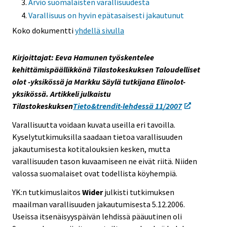
Arvio suomalaisten varallisuudesta
e
Varallisuus on hyvin epätasaisesti jakautunut
e
Koko dokumentti
yhdellä sivulla
n
p
Kirjoittajat: Eeva Hamunen työskentelee
a
kehittämispäällikkönä Tilastokeskuksen Taloudelliset
l
olot -yksikössä ja Markku Säylä tutkijana Elinolot-
v
yksikössä. Artikkeli julkaistu
e
Tilastokeskuksen
Tieto&trendit-lehdessä 11/2007
l
u
Varallisuutta voidaan kuvata useilla eri tavoilla.
u
Kyselytutkimuksilla saadaan tietoa varallisuuden
n
jakautumisesta kotitalouksien kesken, mutta
.
varallisuuden tason kuvaamiseen ne eivät riitä. Niiden
valossa suomalaiset ovat todellista köyhempiä.
YK:n tutkimuslaitos
Wider
julkisti tutkimuksen
maailman varallisuuden jakautumisesta 5.12.2006.
Useissa itsenäisyyspäivän lehdissä pääuutinen oli