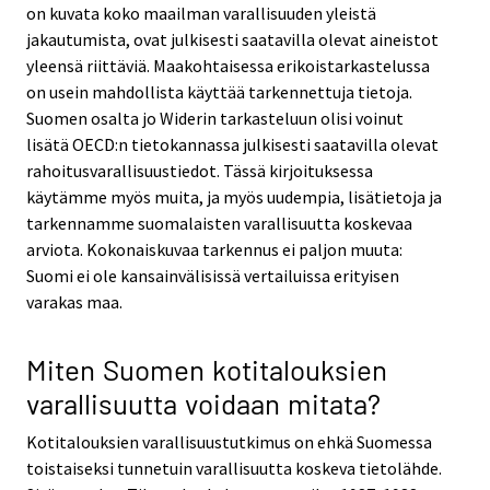
on kuvata koko maailman varallisuuden yleistä
jakautumista, ovat julkisesti saatavilla olevat aineistot
yleensä riittäviä. Maakohtaisessa erikoistarkastelussa
on usein mahdollista käyttää tarkennettuja tietoja.
Suomen osalta jo Widerin tarkasteluun olisi voinut
lisätä OECD:n tietokannassa julkisesti saatavilla olevat
rahoitusvarallisuustiedot. Tässä kirjoituksessa
käytämme myös muita, ja myös uudempia, lisätietoja ja
tarkennamme suomalaisten varallisuutta koskevaa
arviota. Kokonaiskuvaa tarkennus ei paljon muuta:
Suomi ei ole kansainvälisissä vertailuissa erityisen
varakas maa.
Miten Suomen kotitalouksien
varallisuutta voidaan mitata?
Kotitalouksien varallisuustutkimus on ehkä Suomessa
toistaiseksi tunnetuin varallisuutta koskeva tietolähde.