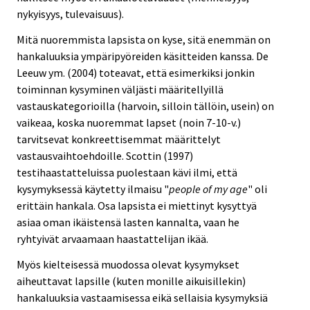
nykyisyys, tulevaisuus).
Mitä nuoremmista lapsista on kyse, sitä enemmän on
hankaluuksia ympäripyöreiden käsitteiden kanssa. De
Leeuw ym. (2004) toteavat, että esimerkiksi jonkin
toiminnan kysyminen väljästi määritellyillä
vastauskategorioilla (harvoin, silloin tällöin, usein) on
vaikeaa, koska nuoremmat lapset (noin 7-10-v.)
tarvitsevat konkreettisemmat määrittelyt
vastausvaihtoehdoille. Scottin (1997)
testihaastatteluissa puolestaan kävi ilmi, että
kysymyksessä käytetty ilmaisu "
people of my age
" oli
erittäin hankala. Osa lapsista ei miettinyt kysyttyä
asiaa oman ikäistensä lasten kannalta, vaan he
ryhtyivät arvaamaan haastattelijan ikää.
Myös kielteisessä muodossa olevat kysymykset
aiheuttavat lapsille (kuten monille aikuisillekin)
hankaluuksia vastaamisessa eikä sellaisia kysymyksiä