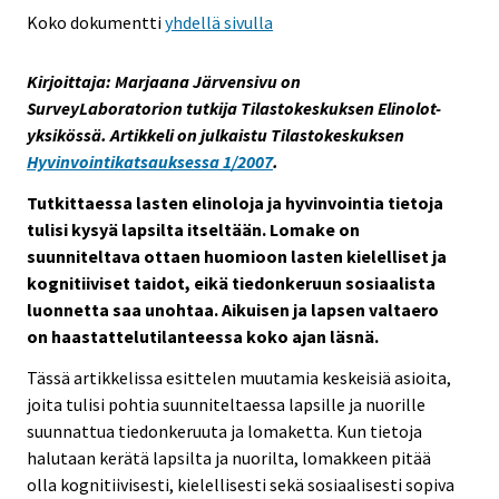
Koko dokumentti
yhdellä sivulla
Kirjoittaja: Marjaana Järvensivu on
SurveyLaboratorion tutkija Tilastokeskuksen Elinolot-
yksikössä. Artikkeli on julkaistu Tilastokeskuksen
Hyvinvointikatsauksessa 1/2007
.
Tutkittaessa lasten elinoloja ja hyvinvointia tietoja
tulisi kysyä lapsilta itseltään. Lomake on
suunniteltava ottaen huomioon lasten kielelliset ja
kognitiiviset taidot, eikä tiedonkeruun sosiaalista
luonnetta saa unohtaa. Aikuisen ja lapsen valtaero
on haastattelutilanteessa koko ajan läsnä.
Tässä artikkelissa esittelen muutamia keskeisiä asioita,
joita tulisi pohtia suunniteltaessa lapsille ja nuorille
suunnattua tiedonkeruuta ja lomaketta. Kun tietoja
halutaan kerätä lapsilta ja nuorilta, lomakkeen pitää
olla kognitiivisesti, kielellisesti sekä sosiaalisesti sopiva