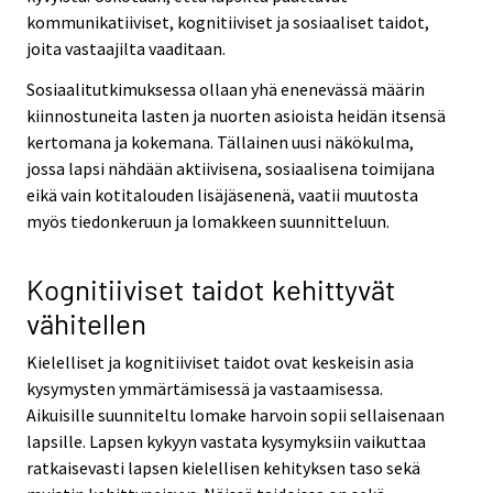
kommunikatiiviset, kognitiiviset ja sosiaaliset taidot,
joita vastaajilta vaaditaan.
Sosiaalitutkimuksessa ollaan yhä enenevässä määrin
kiinnostuneita lasten ja nuorten asioista heidän itsensä
kertomana ja kokemana. Tällainen uusi näkökulma,
jossa lapsi nähdään aktiivisena, sosiaalisena toimijana
eikä vain kotitalouden lisäjäsenenä, vaatii muutosta
myös tiedonkeruun ja lomakkeen suunnitteluun.
Kognitiiviset taidot kehittyvät
vähitellen
Kielelliset ja kognitiiviset taidot ovat keskeisin asia
kysymysten ymmärtämisessä ja vastaamisessa.
Aikuisille suunniteltu lomake harvoin sopii sellaisenaan
lapsille. Lapsen kykyyn vastata kysymyksiin vaikuttaa
ratkaisevasti lapsen kielellisen kehityksen taso sekä