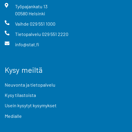
Työpajankatu
13
00580
Helsinki
Vaihde
029 551 1000
Tietopalvelu
029 551 2220
info@stat.fi
Kysy meiltä
Neuvonta ja tietopalvelu
Kysy tilastoista
Usein kysytyt kysymykset
Medialle