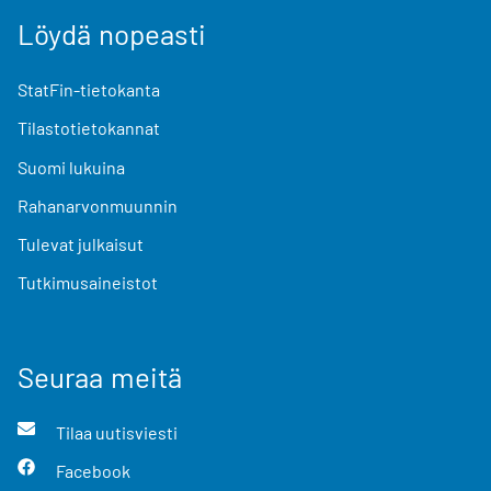
Löydä nopeasti
StatFin-tietokanta
Tilastotietokannat
Suomi lukuina
Rahanarvonmuunnin
Tulevat julkaisut
Tutkimusaineistot
Seuraa meitä
Tilaa uutisviesti
Facebook