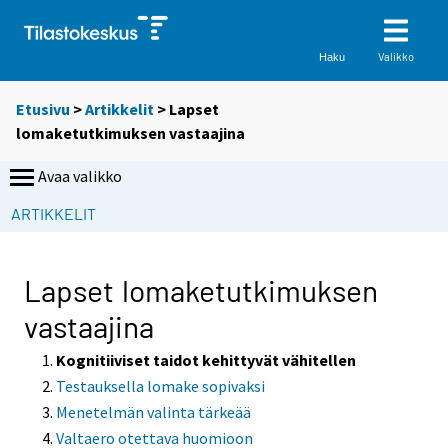
Valikko
Haku
Etusivu
>
Artikkelit
> Lapset
lomaketutkimuksen vastaajina
Avaa valikko
ARTIKKELIT
Lapset lomaketutkimuksen
vastaajina
Kognitiiviset taidot kehittyvät vähitellen
Testauksella lomake sopivaksi
Menetelmän valinta tärkeää
Valtaero otettava huomioon