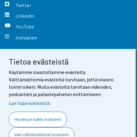
Twitter
LinkedIn
YouTube
Instagram
Tietoa evästeistä
Yhteystiedot
Käytämme sivustollamme evästeitä.
Palaute
Välttämättömiä evästeitä tarvitaan, jotta sivusto
toimii oikein. Muita evästeitä tarvitaan videoiden,
Käyttöehdot
podcastien ja palautepalvelun esittämiseen.
Tietosuoja
Lue lisää evästeistä.
Saavutettavuus
Hyväksyn kaikki evästeet
Tietoa sivustosta
Vain välttämättömät evästeet
Evästeasetukset