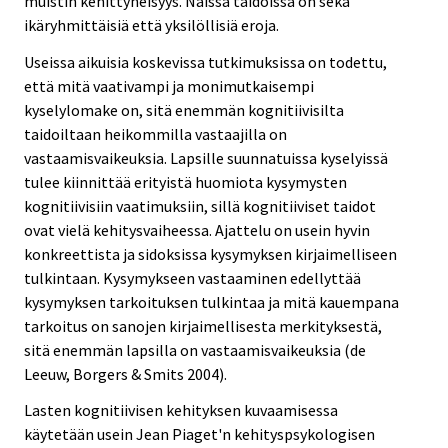
muistin kehittyneisyys. Näissä taidoissa on sekä
ikäryhmittäisiä että yksilöllisiä eroja.
Useissa aikuisia koskevissa tutkimuksissa on todettu,
että mitä vaativampi ja monimutkaisempi
kyselylomake on, sitä enemmän kognitiivisilta
taidoiltaan heikommilla vastaajilla on
vastaamisvaikeuksia. Lapsille suunnatuissa kyselyissä
tulee kiinnittää erityistä huomiota kysymysten
kognitiivisiin vaatimuksiin, sillä kognitiiviset taidot
ovat vielä kehitysvaiheessa. Ajattelu on usein hyvin
konkreettista ja sidoksissa kysymyksen kirjaimelliseen
tulkintaan. Kysymykseen vastaaminen edellyttää
kysymyksen tarkoituksen tulkintaa ja mitä kauempana
tarkoitus on sanojen kirjaimellisesta merkityksestä,
sitä enemmän lapsilla on vastaamisvaikeuksia (de
Leeuw, Borgers & Smits 2004).
Lasten kognitiivisen kehityksen kuvaamisessa
käytetään usein Jean Piaget'n kehityspsykologisen