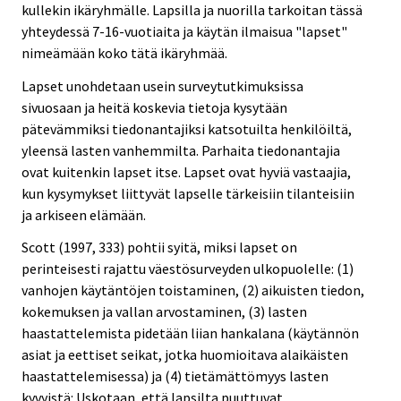
kullekin ikäryhmälle. Lapsilla ja nuorilla tarkoitan tässä
yhteydessä 7-16-vuotiaita ja käytän ilmaisua "lapset"
nimeämään koko tätä ikäryhmää.
Lapset unohdetaan usein surveytutkimuksissa
sivuosaan ja heitä koskevia tietoja kysytään
pätevämmiksi tiedonantajiksi katsotuilta henkilöiltä,
yleensä lasten vanhemmilta. Parhaita tiedonantajia
ovat kuitenkin lapset itse. Lapset ovat hyviä vastaajia,
kun kysymykset liittyvät lapselle tärkeisiin tilanteisiin
ja arkiseen elämään.
Scott (1997, 333) pohtii syitä, miksi lapset on
perinteisesti rajattu väestösurveyden ulkopuolelle: (1)
vanhojen käytäntöjen toistaminen, (2) aikuisten tiedon,
kokemuksen ja vallan arvostaminen, (3) lasten
haastattelemista pidetään liian hankalana (käytännön
asiat ja eettiset seikat, jotka huomioitava alaikäisten
haastattelemisessa) ja (4) tietämättömyys lasten
kyvyistä: Uskotaan, että lapsilta puuttuvat