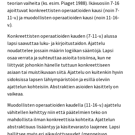
teorian vaiheita (ks. esim. Piaget 1988). Ikävuosiin 7-16
ajoittuvat konkreettisten operaatioiden kausi (noin 7-
11-v.) ja muodollisten operaatioiden kausi (noin 11-16-
v.).
Konkreettisten operaatioiden kauden (7-11-v.) alussa
lapsi saavuttaa luku- ja kirjoitustaidon. Ajattelu
noudattelee jossain määrin logiikan sääntöjä. Lapsi
osaa verrata ja suhteuttaa asioita toisiinsa, kun ne
liittyvät johonkin hänelle tuttuun konkreettiseen
asiaan tai muistikuvaan siitä. Ajattelu on kuitenkin hyvin
sidoksissa lapsen lähiympäristöön ja esillä oleviin
ajattelun kohteisiin. Abstraktien asioiden käsittely on
vaikeaa.
Muodollisten operaatioiden kaudella (11-16-v.) ajattelu
vähitellen kehittyy niin että päätelmien teko on
mahdollista ilman konkreettisia kohteita. Ajattelun
abstraktisuus lisääntyy ja käsitevarasto laajenee. Lapsi
hallitsee myös eri aikaulottuvuudet (menneisyys,