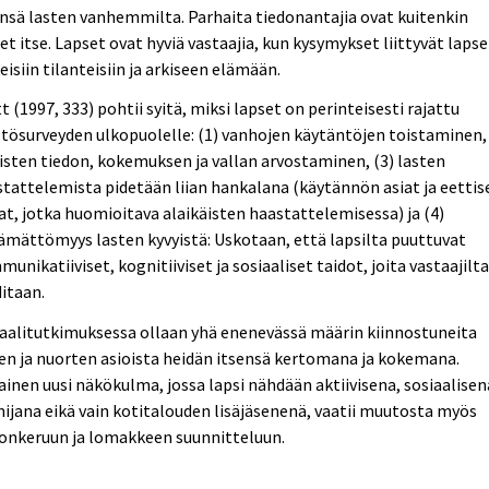
nsä lasten vanhemmilta. Parhaita tiedonantajia ovat kuitenkin
et itse. Lapset ovat hyviä vastaajia, kun kysymykset liittyvät lapse
eisiin tilanteisiin ja arkiseen elämään.
t (1997, 333) pohtii syitä, miksi lapset on perinteisesti rajattu
tösurveyden ulkopuolelle: (1) vanhojen käytäntöjen toistaminen, 
isten tiedon, kokemuksen ja vallan arvostaminen, (3) lasten
tattelemista pidetään liian hankalana (käytännön asiat ja eettis
at, jotka huomioitava alaikäisten haastattelemisessa) ja (4)
ämättömyys lasten kyvyistä: Uskotaan, että lapsilta puuttuvat
unikatiiviset, kognitiiviset ja sosiaaliset taidot, joita vastaajilt
itaan.
aalitutkimuksessa ollaan yhä enenevässä määrin kiinnostuneita
en ja nuorten asioista heidän itsensä kertomana ja kokemana.
ainen uusi näkökulma, jossa lapsi nähdään aktiivisena, sosiaalisen
ijana eikä vain kotitalouden lisäjäsenenä, vaatii muutosta myös
donkeruun ja lomakkeen suunnitteluun.