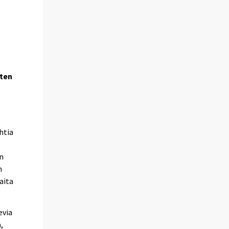
sten
htia
en
n
aita
evia
,