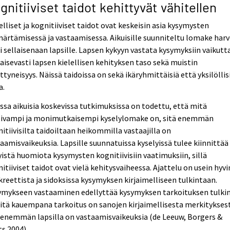
gnitiiviset taidot kehittyvät vähitellen
elliset ja kognitiiviset taidot ovat keskeisin asia kysymysten
rtämisessä ja vastaamisessa. Aikuisille suunniteltu lomake harv
i sellaisenaan lapsille. Lapsen kykyyn vastata kysymyksiin vaikutt
aisevasti lapsen kielellisen kehityksen taso sekä muistin
ttyneisyys. Näissä taidoissa on sekä ikäryhmittäisiä että yksilöllis
a.
ssa aikuisia koskevissa tutkimuksissa on todettu, että mitä
tivampi ja monimutkaisempi kyselylomake on, sitä enemmän
itiivisilta taidoiltaan heikommilla vastaajilla on
aamisvaikeuksia. Lapsille suunnatuissa kyselyissä tulee kiinnittää
yistä huomiota kysymysten kognitiivisiin vaatimuksiin, sillä
itiiviset taidot ovat vielä kehitysvaiheessa. Ajattelu on usein hyvi
reettista ja sidoksissa kysymyksen kirjaimelliseen tulkintaan.
ymykseen vastaaminen edellyttää kysymyksen tarkoituksen tulki
itä kauempana tarkoitus on sanojen kirjaimellisesta merkitykses
 enemmän lapsilla on vastaamisvaikeuksia (de Leeuw, Borgers &
s 2004).