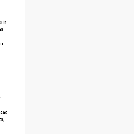
oin
aa
iä
n
ntaa
tä,