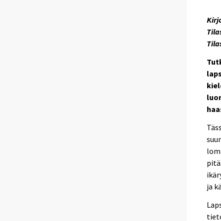
Kirj
Tila
Til
Tutk
lap
kiel
luo
haa
Täss
suun
loma
pitä
ikär
ja k
Laps
tiet