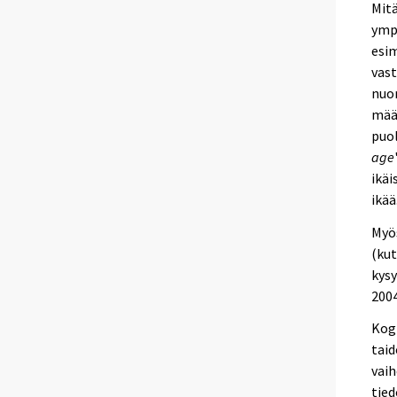
Mit
ympä
esim
vast
nuo
määr
puol
age
ikäi
ikää
Myös
(kut
kysy
2004
Kogn
taid
vaih
tied