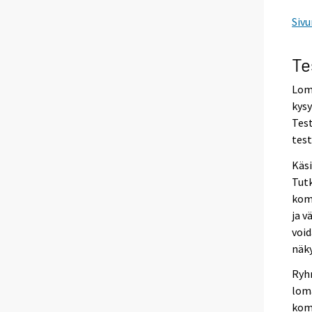
Sivu
Te
Lom
kysy
Tes
tes
Käsi
Tutk
komm
ja 
void
näky
Ryhm
loma
kom