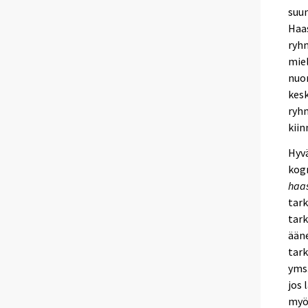
suun
Haas
ryhm
miel
nuor
kesk
ryh
kiin
Hyv
kogn
haas
tark
tark
ääne
tark
yms.
jos 
myö