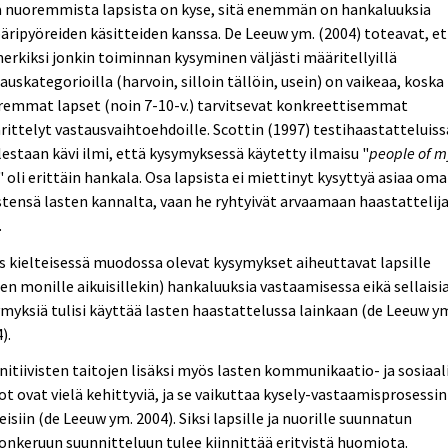
ä nuoremmista lapsista on kyse, sitä enemmän on hankaluuksia
ripyöreiden käsitteiden kanssa. De Leeuw ym. (2004) toteavat, e
erkiksi jonkin toiminnan kysyminen väljästi määritellyillä
auskategorioilla (harvoin, silloin tällöin, usein) on vaikeaa, koska
remmat lapset (noin 7-10-v.) tarvitsevat konkreettisemmat
ittelyt vastausvaihtoehdoille. Scottin (1997) testihaastatteluiss
estaan kävi ilmi, että kysymyksessä käytetty ilmaisu "
people of m
" oli erittäin hankala. Osa lapsista ei miettinyt kysyttyä asiaa om
stensä lasten kannalta, vaan he ryhtyivät arvaamaan haastattelij
.
 kielteisessä muodossa olevat kysymykset aiheuttavat lapsille
en monille aikuisillekin) hankaluuksia vastaamisessa eikä sellaisi
myksiä tulisi käyttää lasten haastattelussa lainkaan (de Leeuw y
).
itiivisten taitojen lisäksi myös lasten kommunikaatio- ja sosiaal
ot ovat vielä kehittyviä, ja se vaikuttaa kysely-vastaamisprosessin
eisiin (de Leeuw ym. 2004). Siksi lapsille ja nuorille suunnatun
onkeruun suunnitteluun tulee kiinnittää erityistä huomiota.