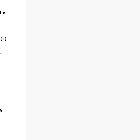
lle
(2)
et
a
a