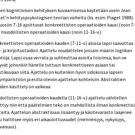
en kognitiivisen kehityksen kuvaamisessa käytetään usein Jean
et'n kehityspsykologisen teorian vaiheita (ks. esim. Piaget 1988).
uosiin 7-16 ajoittuvat konkreettisten operaatioiden kausi (noin 7
ja muodollisten operaatioiden kausi (noin 11-16-v.).
reettisten operaatioiden kauden (7-11-v.) alussa lapsi saavuttaa
- ja kirjoitustaidon. Ajattelu noudattelee jossain määrin logiikan
töjä. Lapsi osaa verrata ja suhteuttaa asioita toisiinsa, kun ne
tyvät johonkin hänelle tuttuun konkreettiseen asiaan tai
tikuvaan siitä. Ajattelu on kuitenkin hyvin sidoksissa lapsen
ympäristöön ja esillä oleviin ajattelun kohteisiin. Abstraktien
iden käsittely on vaikeaa.
ollisten operaatioiden kaudella (11-16-v.) ajattelu vähitellen
ttyy niin että päätelmien teko on mahdollista ilman konkreettis
eita. Ajattelun abstraktisuus lisääntyy ja käsitevarasto laajenee.
i hallitsee myös eri aikaulottuvuudet (menneisyys, nykyisyys,
vaisuus).