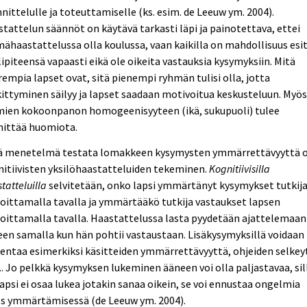
nittelulle ja toteuttamiselle (ks. esim. de Leeuw ym. 2004).
tattelun säännöt on käytävä tarkasti läpi ja painotettava, ettei
ähaastattelussa olla koulussa, vaan kaikilla on mahdollisuus esi
ipiteensä vapaasti eikä ole oikeita vastauksia kysymyksiin. Mitä
empia lapset ovat, sitä pienempi ryhmän tulisi olla, jotta
ittyminen säilyy ja lapset saadaan motivoitua keskusteluun. Myö
mien kokoonpanon homogeenisyyteen (ikä, sukupuoli) tulee
nittää huomiota.
ä menetelmä testata lomakkeen kysymysten ymmärrettävyyttä 
itiivisten yksilöhaastatteluiden tekeminen.
Kognitiivisilla
tatteluilla
selvitetään, onko lapsi ymmärtänyt kysymykset tutkij
oittamalla tavalla ja ymmärtääkö tutkija vastaukset lapsen
oittamalla tavalla. Haastattelussa lasta pyydetään ajattelemaan
en samalla kun hän pohtii vastaustaan. Lisäkysymyksillä voidaan
entaa esimerkiksi käsitteiden ymmärrettävyyttä, ohjeiden selkey
. Jo pelkkä kysymyksen lukeminen ääneen voi olla paljastavaa, sil
lapsi ei osaa lukea jotakin sanaa oikein, se voi ennustaa ongelmia
s ymmärtämisessä (de Leeuw ym. 2004).