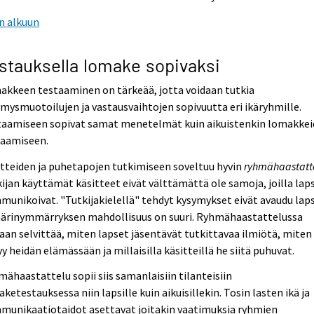
n alkuun
stauksella lomake sopivaksi
akkeen testaaminen on tärkeää, jotta voidaan tutkia
mysmuotoilujen ja vastausvaihtojen sopivuutta eri ikäryhmille.
taamiseen sopivat samat menetelmät kuin aikuistenkin lomakke
taamiseen.
tteiden ja puhetapojen tutkimiseen soveltuu hyvin
ryhmähaastatt
ijan käyttämät käsitteet eivät välttämättä ole samoja, joilla lap
unikoivat. "Tutkijakielellä" tehdyt kysymykset eivät avaudu laps
väärinymmärryksen mahdollisuus on suuri. Ryhmähaastattelussa
aan selvittää, miten lapset jäsentävät tutkittavaa ilmiötä, miten
y heidän elämässään ja millaisilla käsitteillä he siitä puhuvat.
ähaastattelu sopii siis samanlaisiin tilanteisiin
ketestauksessa niin lapsille kuin aikuisillekin. Tosin lasten ikä ja
munikaatiotaidot asettavat joitakin vaatimuksia ryhmien