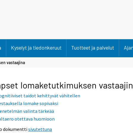
a
Kyselyt ja tiedonkeruut
Tuotteet ja palvelut
Aja
en vastaajina
pset lomaketutkimuksen vastaaji
ognitiiviset taidot kehittyvät vähitellen
estauksella lomake sopivaksi
enetelmän valinta tärkeää
altaero otettava huomioon
o dokumentti
sivutettuna