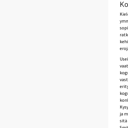
Ko
Kiel
ymmä
sopi
ratk
kehi
eroj
Usei
vaa
kogn
vast
erit
kogn
konk
Kys
ja m
sitä
Smit