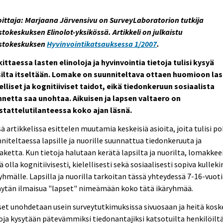
oittaja: Marjaana Järvensivu on SurveyLaboratorion tutkija
stokeskuksen Elinolot-yksikössä. Artikkeli on julkaistu
astokeskuksen
Hyvinvointikatsauksessa 1/2007
.
ittaessa lasten elinoloja ja hyvinvointia tietoja tulisi kysyä
silta itseltään. Lomake on suunniteltava ottaen huomioon la
elliset ja kognitiiviset taidot, eikä tiedonkeruun sosiaalista
nnetta saa unohtaa. Aikuisen ja lapsen valtaero on
stattelutilanteessa koko ajan läsnä.
ä artikkelissa esittelen muutamia keskeisiä asioita, joita tulisi po
niteltaessa lapsille ja nuorille suunnattua tiedonkeruuta ja
ketta. Kun tietoja halutaan kerätä lapsilta ja nuorilta, lomakke
ä olla kognitiivisesti, kielellisesti sekä sosiaalisesti sopiva kulleki
yhmälle. Lapsilla ja nuorilla tarkoitan tässä yhteydessä 7-16-vuoti
äytän ilmaisua "lapset" nimeämään koko tätä ikäryhmää.
et unohdetaan usein surveytutkimuksissa sivuosaan ja heitä kosk
oja kysytään pätevämmiksi tiedonantajiksi katsotuilta henkilöiltä