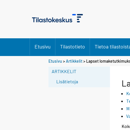
Etusivu
Tilastotieto
Tietoa tilastoist
Etusivu
>
Artikkelit
> Lapset lomaketutkimuks
ARTIKKELIT
La
Lisätietoja
K
T
M
V
Kok