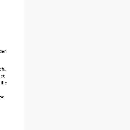
iden
elu
.
set
ille
 se