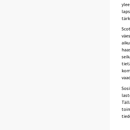
ylee
laps
tärk
Scot
väes
aiku
haas
seik
tiet
komm
vaad
Sosi
last
Täll
toim
tie