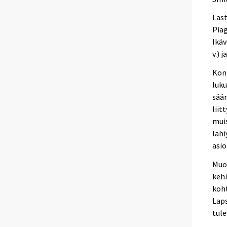
Last
Piag
Ikäv
v.) 
Konk
luku
sään
liit
muis
lähi
asio
Muod
kehi
koht
Laps
tule