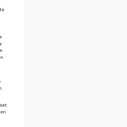
ttä
a
y
an
an
a
m.
iset
 eri