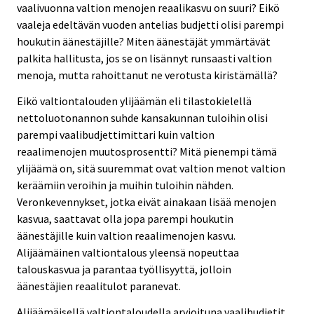
vaalivuonna valtion menojen reaalikasvu on suuri? Eikö
vaaleja edeltävän vuoden antelias budjetti olisi parempi
houkutin äänestäjille? Miten äänestäjät ymmärtävät
palkita hallitusta, jos se on lisännyt runsaasti valtion
menoja, mutta rahoittanut ne verotusta kiristämällä?
Eikö valtiontalouden ylijäämän eli tilastokielellä
nettoluotonannon suhde kansakunnan tuloihin olisi
parempi vaalibudjettimittari kuin valtion
reaalimenojen muutosprosentti? Mitä pienempi tämä
ylijäämä on, sitä suuremmat ovat valtion menot valtion
keräämiin veroihin ja muihin tuloihin nähden.
Veronkevennykset, jotka eivät ainakaan lisää menojen
kasvua, saattavat olla jopa parempi houkutin
äänestäjille kuin valtion reaalimenojen kasvu.
Alijäämäinen valtiontalous yleensä nopeuttaa
talouskasvua ja parantaa työllisyyttä, jolloin
äänestäjien reaalitulot paranevat.
Alijäämäisellä valtiontaloudella arvioituna vaalibudjetit