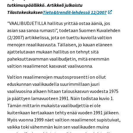
tutkimuspäällikkö. Artikkeli julkaistu
s
Tilastokeskuksen
Tieto&trendit-lehdessä 12/2007
e
e
"VAALIBUDJETILLA hallitus yrittää ostaa ääniä, jos
n
asian saa sanoa rumasti", todetaan Suomen Kuvalehden
p
(2/2007) artikkelissa, jota on tuettu kuviolla valtion
a
menojen reaalikasvusta. Tällaisen, jo kauan eläneen
l
ajattelutavan mukaan hallitus on tehnyt sitä
v
paheksuttavamman vaalibudjetin, mitä enemmän
e
valtion reaalimenot kasvavat vaalivuonna.
l
Valtion reaalimenojen muutosprosentti on ollut
u
eduskunnan vaalikaudella suurimmillaan juuri
u
vaalivuosina alkaen hitaan talouskasvun vuodesta 1975
n
ja päättyen lamavuoteen 1991. Näin todistaa kuvio 1.
.
Tämän mittarin mukaista vaalibudjettia ei ole
kuitenkaan kertaakaan tehty enää vuoden 1991 jälkeen.
Myös vuonna 1999 näet valtion reaalimenot supistuivat,
vaikka toki vähemmän kuin sen vaalikauden muina