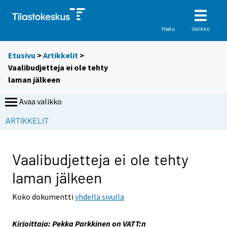
Valikko
Haku
Etusivu
>
Artikkelit
>
Vaalibudjetteja ei ole tehty
laman jälkeen
Avaa valikko
S
ARTIKKELIT
i
i
r
Vaalibudjetteja ei ole tehty
r
laman jälkeen
y
t
Koko dokumentti
yhdellä sivulla
t
o
Kirjoittaja: Pekka Parkkinen on VATT:n
i