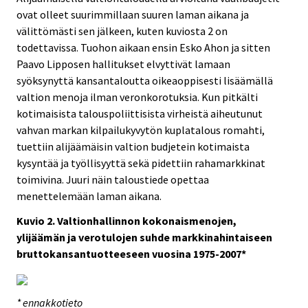
ovat olleet suurimmillaan suuren laman aikana ja
välittömästi sen jälkeen, kuten kuviosta 2 on
todettavissa. Tuohon aikaan ensin Esko Ahon ja sitten
Paavo Lipposen hallitukset elvyttivät lamaan
syöksynyttä kansantaloutta oikeaoppisesti lisäämällä
valtion menoja ilman veronkorotuksia. Kun pitkälti
kotimaisista talouspoliittisista virheistä aiheutunut
vahvan markan kilpailukyvytön kuplatalous romahti,
tuettiin alijäämäisin valtion budjetein kotimaista
kysyntää ja työllisyyttä sekä pidettiin rahamarkkinat
toimivina. Juuri näin taloustiede opettaa
menettelemään laman aikana.
Kuvio 2. Valtionhallinnon kokonaismenojen,
ylijäämän ja verotulojen suhde markkinahintaiseen
bruttokansantuotteeseen vuosina 1975-2007*
* ennakkotieto