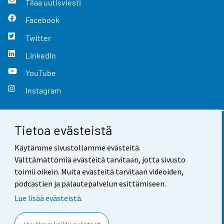
Tilaa uutisviesti
Facebook
Twitter
LinkedIn
YouTube
Instagram
Tietoa evästeistä
Yhteystiedot
Käytämme sivustollamme evästeitä.
Palaute
Välttämättömiä evästeitä tarvitaan, jotta sivusto
toimii oikein. Muita evästeitä tarvitaan videoiden,
Käyttöehdot
podcastien ja palautepalvelun esittämiseen.
Tietosuoja
Lue lisää evästeistä.
Saavutettavuus