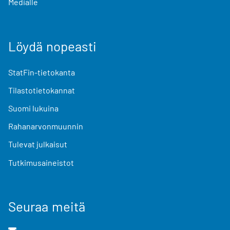
Medialle
Löydä nopeasti
StatFin-tietokanta
Tilastotietokannat
Suomi lukuina
Rahanarvonmuunnin
Tulevat julkaisut
Tutkimusaineistot
Seuraa meitä