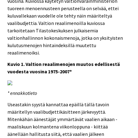
vuosina. Kuviossa käytetyn valtionvarainministeriön
tuoreen menoennusteen perusteella on selvää, ettei
kuluvallekaan vuodelle ole tehty näin määriteltyä
vaalibudjettia. Valtion reaalimenoilla kuviossa
tarkoitetaan Tilastokeskuksen julkaisemia
valtionhallinnon kokonaismenoja, jotka on yksityisten
kulutusmenojen hintaindeksillä muutettu
reaalimenoiksi.
Kuvio 1. Valtion reaalimenojen muutos edellisestä
vuodesta vuosina 1975-2007*
* ennakkotieto
Useastakin syystä kannattaa epäillä tällä tavoin
määritellyn vaalibudjettikäsitteen järkevyyttä.
Mitenkähän äänestäjät ymmärtävät vaalien aikaan -
maaliskuun kolmantena viikonloppuna - kiittää
äänellään hallitusta siitä, että vaalien jälkeen