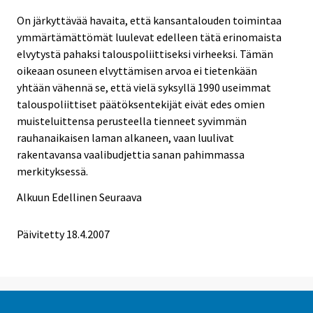
On järkyttävää havaita, että kansantalouden toimintaa
ymmärtämättömät luulevat edelleen tätä erinomaista
elvytystä pahaksi talouspoliittiseksi virheeksi. Tämän
oikeaan osuneen elvyttämisen arvoa ei tietenkään
yhtään vähennä se, että vielä syksyllä 1990 useimmat
talouspoliittiset päätöksentekijät eivät edes omien
muisteluittensa perusteella tienneet syvimmän
rauhanaikaisen laman alkaneen, vaan luulivat
rakentavansa vaalibudjettia sanan pahimmassa
merkityksessä.
Alkuun
Edellinen
Seuraava
Päivitetty
18.4.2007