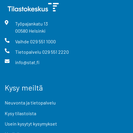
Työpajankatu
13
00580
Helsinki
Vaihde
029 551 1000
Tietopalvelu
029 551 2220
info@stat.fi
Kysy meiltä
Neuvonta ja tietopalvelu
Kysy tilastoista
Usein kysytyt kysymykset