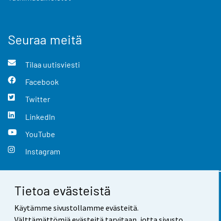
Seuraa meitä
Tilaa uutisviesti
Facebook
Twitter
LinkedIn
YouTube
Instagram
Tietoa evästeistä
Yhteystiedot
Käytämme sivustollamme evästeitä.
Palaute
Välttämättömiä evästeitä tarvitaan, jotta sivusto