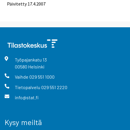
Päivitetty
17.4.2007
Työpajankatu
13
00580
Helsinki
Vaihde
029 551 1000
Tietopalvelu
029 551 2220
info@stat.fi
Kysy meiltä