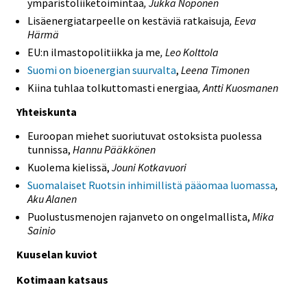
ympäristöliiketoimintaa
, Jukka Noponen
Lisäenergiatarpeelle on kestäviä ratkaisuja
, Eeva
Härmä
EU:n ilmastopolitiikka ja me
, Leo Kolttola
Suomi on bioenergian suurvalta
,
Leena Timonen
Kiina tuhlaa tolkuttomasti energiaa
, Antti Kuosmanen
Yhteiskunta
Euroopan miehet suoriutuvat ostoksista puolessa
tunnissa,
Hannu Pääkkönen
Kuolema kielissä,
Jouni Kotkavuori
Suomalaiset Ruotsin inhimillistä pääomaa luomassa
,
Aku Alanen
Puolustusmenojen rajanveto on ongelmallista,
Mika
Sainio
Kuuselan kuviot
Kotimaan katsaus