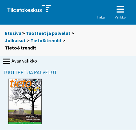
Valikko
Haku
Etusivu
>
Tuotteet ja palvelut
>
Julkaisut
>
Tieto&trendit
>
Tieto&trendit
Avaa valikko
TUOTTEET JA PALVELUT