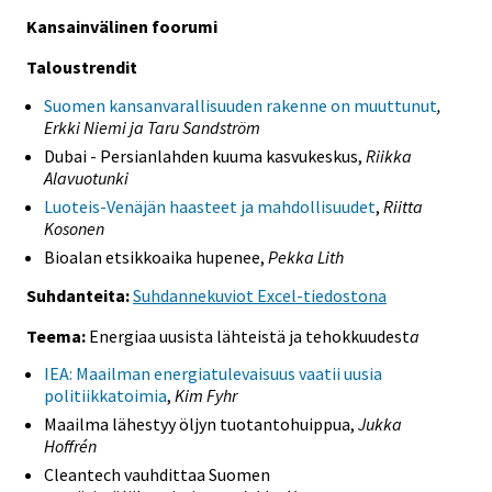
Kansainvälinen foorumi
Taloustrendit
Suomen kansanvarallisuuden rakenne on muuttunut
,
Erkki Niemi ja Taru Sandström
Dubai - Persianlahden kuuma kasvukeskus,
Riikka
Alavuotunki
Luoteis-Venäjän haasteet ja mahdollisuudet
,
Riitta
Kosonen
Bioalan etsikkoaika hupenee,
Pekka Lith
Suhdanteita:
Suhdannekuviot Excel-tiedostona
Teema:
Energiaa uusista lähteistä ja tehokkuudest
a
IEA: Maailman energiatulevaisuus vaatii uusia
politiikkatoimia
,
Kim Fyhr
Maailma lähestyy öljyn tuotantohuippua,
Jukka
Hoffrén
Cleantech vauhdittaa Suomen