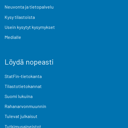
Neuvonta ja tietopalvelu
Kysy tilastoista
Usein kysytyt kysymykset
Medialle
Löydä nopeasti
StatFin-tietokanta
Tilastotietokannat
Suomi lukuina
Rahanarvonmuunnin
Tulevat julkaisut
Tutkimusaineistot