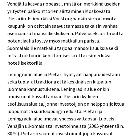
Venäjällä kasvaa nopeasti, mistä on merkkinä useiden
yritysten pääkonttorien siirtäminen Moskovasta
Pietariin. Esimerkiksi Vneštorgbankin siirron myötä
kaupunki on osittain saavuttamassa takaisin vanhaa
asemaansa finanssikeskuksena. Palvelusektorilla uutta
potentiaalia löytyy myös matkailun parista.
Suomalaisille matkailu tarjoaa mahdollisuuksia sekä
infrastruktuurin kehittämisessä että esimerkiksi
hotellisektorilla.
Leningradin alue ja Pietari hyötyvät naapuruudestaan
sekä tupla-attraktiona että keskinäisen kilpailun
luomana kannustuksena. Leningradin alue onkin
onnistunut kasvattamaan Pietarin kylkeen
teollisuusalueita, jonne investoijien on helppo sijoittua
luopumatta suurkaupungin eduista. Pietari ja
Leningradin alue imevät yhdessä valtaosan Luoteis-
Venäjän ulkomaisista investoinneista (2005 yhteensä n.
80 %). Pietarin saamat investoinnit jopa kasvoivat