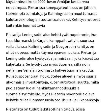
käytännössä koko 2000-luvun Venäjän keskiarvoa
nopeampaa. Pietarissa konepajateollisuus on jälleen
tärkeimpiä toimialoja ja Kaliningrad on muuttumassa
kulutusteknologian tuotantoalueeksi. Kehityserot ovat
kuitenkin huomattavia.
Pietari ja Leningradin alue kehittyvät nopeimmin, kun
taas Murmansk ja Karjala kamppailevat yhä suurissa
vaikeuksissa. Kaliningradin ja Novgorodin kehitys on
ollut nopeaa, mutta täynnä epävarmuuksia. Pietari ja
Leningradin alue hyötyvät sijainnistaan, joka kasvattaa
kuljetuksia. Se hyödyttää myös Suomea, sillä noin
neljännes Venäjän tuonnista kulkee Suomen kautta.
Kuljetuspotentiaali houkuttelee alueelle myös suuria
ulkomaisia investointeja, kuten autoteollisuutta, mikä
puolestaan luo alihankintamahdollisuuksia
suomalaisyrityksille. Myös Pietarin rakenteilla oleva
kehätie tulee luomaan uusia teollisuus- ja liikepaikkoja.
Pietarista on tullut jälkiteollinen talous, jossa