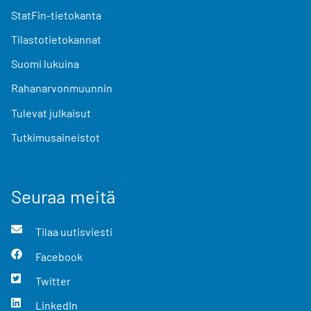
StatFin-tietokanta
Tilastotietokannat
Suomi lukuina
Rahanarvonmuunnin
Tulevat julkaisut
Tutkimusaineistot
Seuraa meitä
Tilaa uutisviesti
Facebook
Twitter
LinkedIn