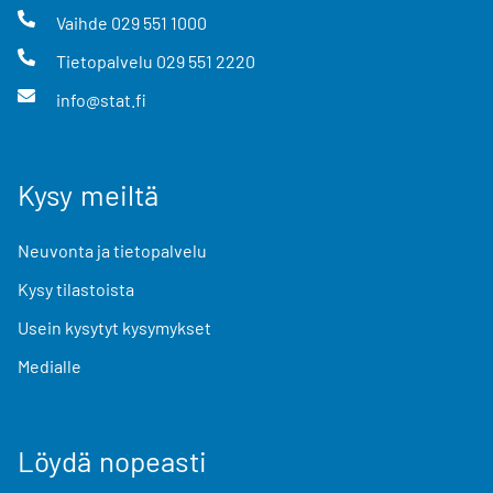
Vaihde
029 551 1000
Tietopalvelu
029 551 2220
info@stat.fi
Kysy meiltä
Neuvonta ja tietopalvelu
Kysy tilastoista
Usein kysytyt kysymykset
Medialle
Löydä nopeasti