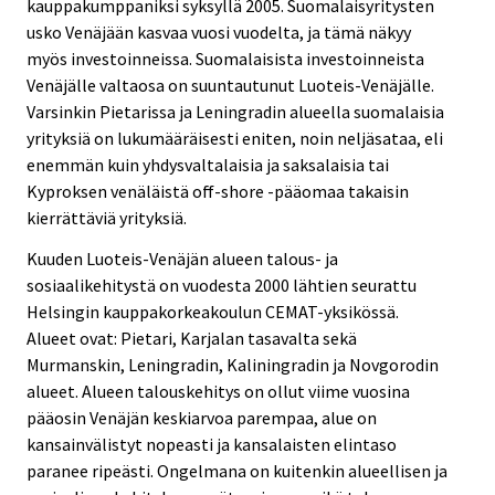
kauppakumppaniksi syksyllä 2005. Suomalaisyritysten
usko Venäjään kasvaa vuosi vuodelta, ja tämä näkyy
myös investoinneissa. Suomalaisista investoinneista
Venäjälle valtaosa on suuntautunut Luoteis-Venäjälle.
Varsinkin Pietarissa ja Leningradin alueella suomalaisia
yrityksiä on lukumääräisesti eniten, noin neljäsataa, eli
enemmän kuin yhdysvaltalaisia ja saksalaisia tai
Kyproksen venäläistä off-shore -pääomaa takaisin
kierrättäviä yrityksiä.
Kuuden Luoteis-Venäjän alueen talous- ja
sosiaalikehitystä on vuodesta 2000 lähtien seurattu
Helsingin kauppakorkeakoulun CEMAT-yksikössä.
Alueet ovat: Pietari, Karjalan tasavalta sekä
Murmanskin, Leningradin, Kaliningradin ja Novgorodin
alueet. Alueen talouskehitys on ollut viime vuosina
pääosin Venäjän keskiarvoa parempaa, alue on
kansainvälistyt nopeasti ja kansalaisten elintaso
paranee ripeästi. Ongelmana on kuitenkin alueellisen ja