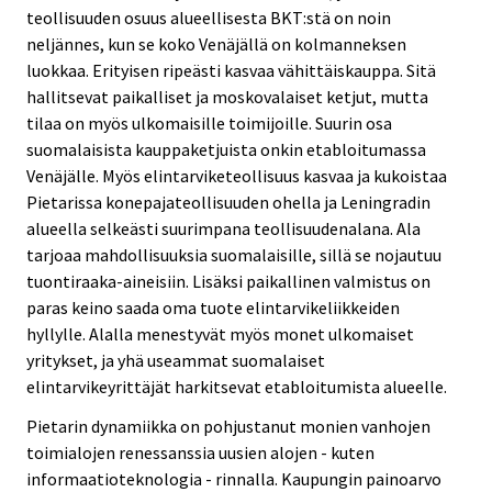
teollisuuden osuus alueellisesta BKT:stä on noin
neljännes, kun se koko Venäjällä on kolmanneksen
luokkaa. Erityisen ripeästi kasvaa vähittäiskauppa. Sitä
hallitsevat paikalliset ja moskovalaiset ketjut, mutta
tilaa on myös ulkomaisille toimijoille. Suurin osa
suomalaisista kauppaketjuista onkin etabloitumassa
Venäjälle. Myös elintarviketeollisuus kasvaa ja kukoistaa
Pietarissa konepajateollisuuden ohella ja Leningradin
alueella selkeästi suurimpana teollisuudenalana. Ala
tarjoaa mahdollisuuksia suomalaisille, sillä se nojautuu
tuontiraaka-aineisiin. Lisäksi paikallinen valmistus on
paras keino saada oma tuote elintarvikeliikkeiden
hyllylle. Alalla menestyvät myös monet ulkomaiset
yritykset, ja yhä useammat suomalaiset
elintarvikeyrittäjät harkitsevat etabloitumista alueelle.
Pietarin dynamiikka on pohjustanut monien vanhojen
toimialojen renessanssia uusien alojen - kuten
informaatioteknologia - rinnalla. Kaupungin painoarvo