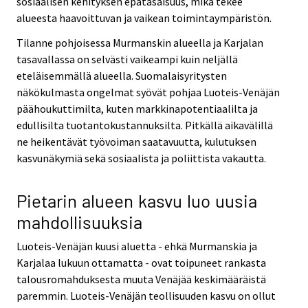
sosiaalisen kehityksen epätasaisuus, mikä tekee
alueesta haavoittuvan ja vaikean toimintaympäristön.
Tilanne pohjoisessa Murmanskin alueella ja Karjalan
tasavallassa on selvästi vaikeampi kuin neljällä
eteläisemmällä alueella. Suomalaisyritysten
näkökulmasta ongelmat syövät pohjaa Luoteis-Venäjän
päähoukuttimilta, kuten markkinapotentiaalilta ja
edullisilta tuotantokustannuksilta. Pitkällä aikavälillä
ne heikentävät työvoiman saatavuutta, kulutuksen
kasvunäkymiä sekä sosiaalista ja poliittista vakautta.
Pietarin alueen kasvu luo uusia
mahdollisuuksia
Luoteis-Venäjän kuusi aluetta - ehkä Murmanskia ja
Karjalaa lukuun ottamatta - ovat toipuneet rankasta
talousromahduksesta muuta Venäjää keskimääräistä
paremmin. Luoteis-Venäjän teollisuuden kasvu on ollut