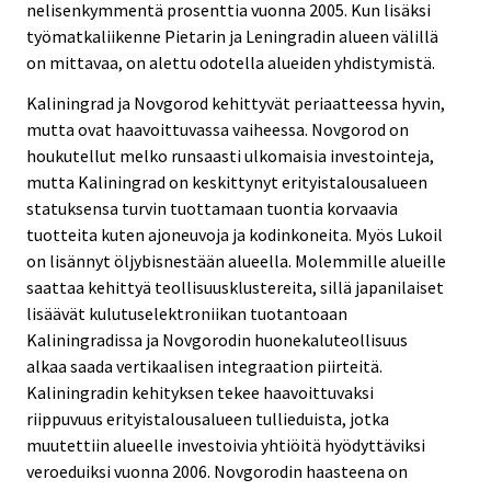
nelisenkymmentä prosenttia vuonna 2005. Kun lisäksi
työmatkaliikenne Pietarin ja Leningradin alueen välillä
on mittavaa, on alettu odotella alueiden yhdistymistä.
Kaliningrad ja Novgorod kehittyvät periaatteessa hyvin,
mutta ovat haavoittuvassa vaiheessa. Novgorod on
houkutellut melko runsaasti ulkomaisia investointeja,
mutta Kaliningrad on keskittynyt erityistalousalueen
statuksensa turvin tuottamaan tuontia korvaavia
tuotteita kuten ajoneuvoja ja kodinkoneita. Myös Lukoil
on lisännyt öljybisnestään alueella. Molemmille alueille
saattaa kehittyä teollisuusklustereita, sillä japanilaiset
lisäävät kulutuselektroniikan tuotantoaan
Kaliningradissa ja Novgorodin huonekaluteollisuus
alkaa saada vertikaalisen integraation piirteitä.
Kaliningradin kehityksen tekee haavoittuvaksi
riippuvuus erityistalousalueen tullieduista, jotka
muutettiin alueelle investoivia yhtiöitä hyödyttäviksi
veroeduiksi vuonna 2006. Novgorodin haasteena on