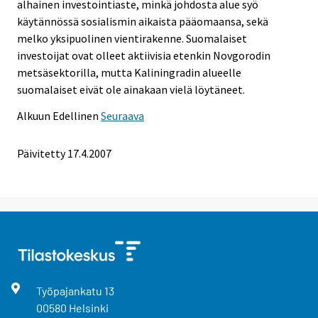
alhainen investointiaste, minkä johdosta alue syö
käytännössä sosialismin aikaista pääomaansa, sekä
melko yksipuolinen vientirakenne. Suomalaiset
investoijat ovat olleet aktiivisia etenkin Novgorodin
metsäsektorilla, mutta Kaliningradin alueelle
suomalaiset eivät ole ainakaan vielä löytäneet.
Alkuun
Edellinen
Seuraava
Päivitetty
17.4.2007
Työpajankatu
13
00580
Helsinki