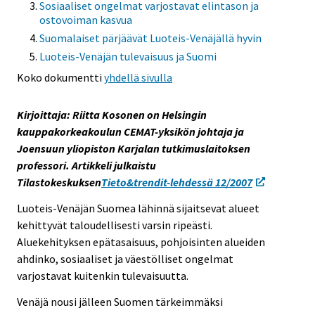
Sosiaaliset ongelmat varjostavat elintason ja
s
ostovoiman kasvua
e
Suomalaiset pärjäävät Luoteis-Venäjällä hyvin
e
Luoteis-Venäjän tulevaisuus ja Suomi
n
Koko dokumentti
yhdellä sivulla
p
a
l
Kirjoittaja: Riitta Kosonen on Helsingin
v
kauppakorkeakoulun CEMAT-yksikön johtaja ja
e
Joensuun yliopiston Karjalan tutkimuslaitoksen
l
professori. Artikkeli julkaistu
u
Tilastokeskuksen
Tieto&trendit-lehdessä 12/2007
u
Luoteis-Venäjän Suomea lähinnä sijaitsevat alueet
n
kehittyvät taloudellisesti varsin ripeästi.
.
Aluekehityksen epätasaisuus, pohjoisinten alueiden
ahdinko, sosiaaliset ja väestölliset ongelmat
varjostavat kuitenkin tulevaisuutta.
Venäjä nousi jälleen Suomen tärkeimmäksi