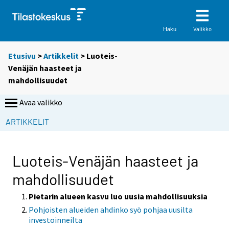
Valikko
Haku
Etusivu
>
Artikkelit
> Luoteis-
Venäjän haasteet ja
mahdollisuudet
Avaa valikko
S
ARTIKKELIT
i
i
r
Luoteis-Venäjän haasteet ja
r
mahdollisuudet
y
t
Pietarin alueen kasvu luo uusia mahdollisuuksia
t
Pohjoisten alueiden ahdinko syö pohjaa uusilta
o
investoinneilta
i