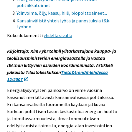
politiikkatoimet
s
e
Ydinvoima, öljy, kaasu, hiili, biopolttoaineet...
e
Kansainvälistä yhteistyötä ja panostuksia t&k-
työhön
n
p
Koko dokumentti
yhdellä sivulla
a
l
Kirjoittaja: Kim Fyhr toimii ylitarkastajana kauppa- ja
v
teollisuusministeriön energiaosastolla ja vastaa
e
IEA:han liittyvien asioiden koordinoinnista. Artikkeli
l
julkaistu Tilastokeskuksen
Tieto&trendit-lehdessä
u
12/2007
u
Energiakysymysten painoarvo on viime vuosina
n
kasvanut merkittävästi kansainvälisessä politiikassa.
.
Eri kansainvälisillä foorumeilla käydään jatkuvaa
korkean poliittisen tason keskustelua energian huolto-
ja toimitusvarmuudesta, ilmastonmuutoksen
edellyttämistä toimista, energia-alan investointien