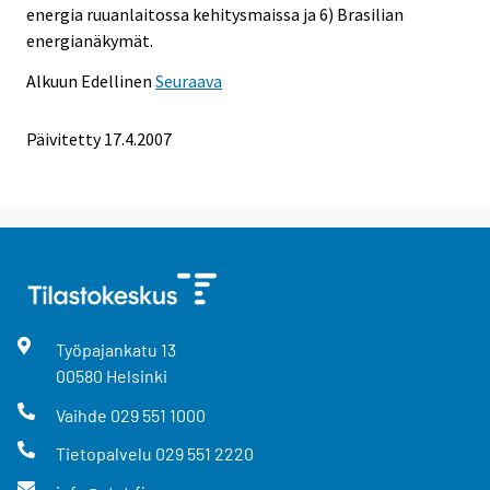
energia ruuanlaitossa kehitysmaissa ja 6) Brasilian
energianäkymät.
Alkuun
Edellinen
Seuraava
Päivitetty
17.4.2007
Työpajankatu
13
00580
Helsinki
Vaihde
029 551 1000
Tietopalvelu
029 551 2220