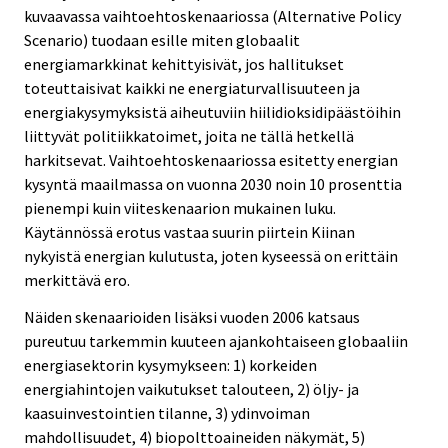
kuvaavassa vaihtoehtoskenaariossa (Alternative Policy
Scenario) tuodaan esille miten globaalit
energiamarkkinat kehittyisivät, jos hallitukset
toteuttaisivat kaikki ne energiaturvallisuuteen ja
energiakysymyksistä aiheutuviin hiilidioksidipäästöihin
liittyvät politiikkatoimet, joita ne tällä hetkellä
harkitsevat. Vaihtoehtoskenaariossa esitetty energian
kysyntä maailmassa on vuonna 2030 noin 10 prosenttia
pienempi kuin viiteskenaarion mukainen luku.
Käytännössä erotus vastaa suurin piirtein Kiinan
nykyistä energian kulutusta, joten kyseessä on erittäin
merkittävä ero.
Näiden skenaarioiden lisäksi vuoden 2006 katsaus
pureutuu tarkemmin kuuteen ajankohtaiseen globaaliin
energiasektorin kysymykseen: 1) korkeiden
energiahintojen vaikutukset talouteen, 2) öljy- ja
kaasuinvestointien tilanne, 3) ydinvoiman
mahdollisuudet, 4) biopolttoaineiden näkymät, 5)