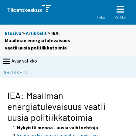
Valikko
Haku
Etusivu
>
Artikkelit
> IEA:
Maailman energiatulevaisuus
vaatii uusia politiikkatoimia
Avaa valikko
S
ARTIKKELIT
i
i
r
IEA: Maailman
r
energiatulevaisuus vaatii
y
t
uusia politiikkatoimia
t
o
Nykyistä menoa - uusia vaihtoehtoja
i
Energian kysynnän trendit ja tarvittavat