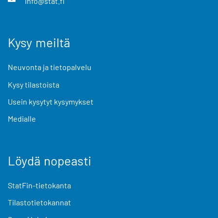
info@stat.fi
Kysy meiltä
Neuvonta ja tietopalvelu
Kysy tilastoista
Usein kysytyt kysymykset
Medialle
Löydä nopeasti
StatFin-tietokanta
Tilastotietokannat