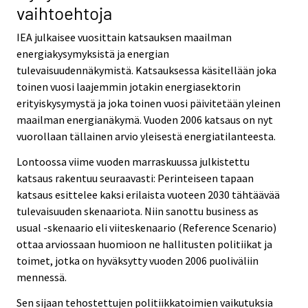
vaihtoehtoja
IEA julkaisee vuosittain katsauksen maailman
energiakysymyksistä ja energian
tulevaisuudennäkymistä. Katsauksessa käsitellään joka
toinen vuosi laajemmin jotakin energiasektorin
erityiskysymystä ja joka toinen vuosi päivitetään yleinen
maailman energianäkymä. Vuoden 2006 katsaus on nyt
vuorollaan tällainen arvio yleisestä energiatilanteesta.
Lontoossa viime vuoden marraskuussa julkistettu
katsaus rakentuu seuraavasti: Perinteiseen tapaan
katsaus esittelee kaksi erilaista vuoteen 2030 tähtäävää
tulevaisuuden skenaariota. Niin sanottu business as
usual -skenaario eli viiteskenaario (Reference Scenario)
ottaa arviossaan huomioon ne hallitusten politiikat ja
toimet, jotka on hyväksytty vuoden 2006 puoliväliin
mennessä.
Sen sijaan tehostettujen politiikkatoimien vaikutuksia