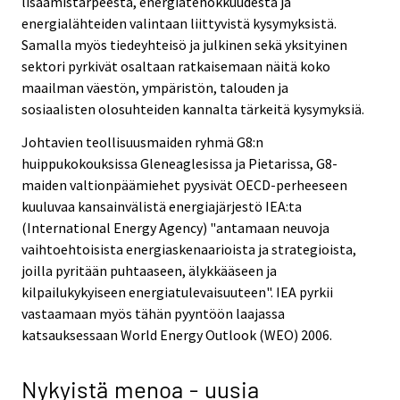
lisäämistarpeesta, energiatehokkuudesta ja
energialähteiden valintaan liittyvistä kysymyksistä.
Samalla myös tiedeyhteisö ja julkinen sekä yksityinen
sektori pyrkivät osaltaan ratkaisemaan näitä koko
maailman väestön, ympäristön, talouden ja
sosiaalisten olosuhteiden kannalta tärkeitä kysymyksiä.
Johtavien teollisuusmaiden ryhmä G8:n
huippukokouksissa Gleneaglesissa ja Pietarissa, G8-
maiden valtionpäämiehet pyysivät OECD-perheeseen
kuuluvaa kansainvälistä energiajärjestö IEA:ta
(International Energy Agency) "antamaan neuvoja
vaihtoehtoisista energiaskenaarioista ja strategioista,
joilla pyritään puhtaaseen, älykkääseen ja
kilpailukykyiseen energiatulevaisuuteen". IEA pyrkii
vastaamaan myös tähän pyyntöön laajassa
katsauksessaan World Energy Outlook (WEO) 2006.
Nykyistä menoa - uusia