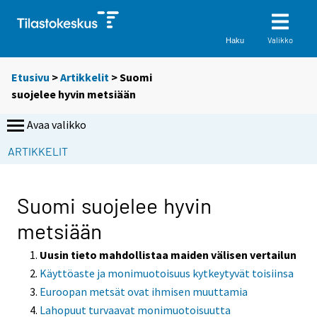
Valikko
Haku
Etusivu
>
Artikkelit
> Suomi
suojelee hyvin metsiään
Avaa valikko
S
ARTIKKELIT
i
i
r
Suomi suojelee hyvin
r
metsiään
y
t
Uusin tieto mahdollistaa maiden välisen vertailun
t
Käyttöaste ja monimuotoisuus kytkeytyvät toisiinsa
o
Euroopan metsät ovat ihmisen muuttamia
i
Lahopuut turvaavat monimuotoisuutta
s