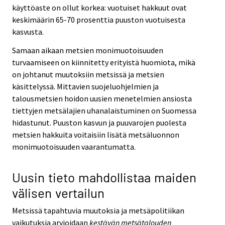
käyttöaste on ollut korkea: vuotuiset hakkuut ovat
keskimäärin 65-70 prosenttia puuston vuotuisesta
kasvusta.
Samaan aikaan metsien monimuotoisuuden
turvaamiseen on kiinnitetty erityistä huomiota, mikä
on johtanut muutoksiin metsissä ja metsien
käsittelyssä. Mittavien suojeluohjelmien ja
talousmetsien hoidon uusien menetelmien ansiosta
tiettyjen metsälajien uhanalaistuminen on Suomessa
hidastunut. Puuston kasvun ja puuvarojen puolesta
metsien hakkuita voitaisiin lisätä metsäluonnon
monimuotoisuuden vaarantumatta.
Uusin tieto mahdollistaa maiden
välisen vertailun
Metsissä tapahtuvia muutoksia ja metsäpolitiikan
vaikutuksia arvioidaan
kestävän metsätalouden