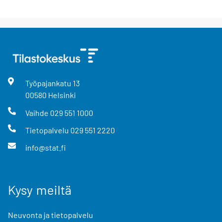
Työpajankatu
13
00580
Helsinki
Vaihde
029 551 1000
Tietopalvelu
029 551 2220
info@stat.fi
Kysy meiltä
Neuvonta ja tietopalvelu