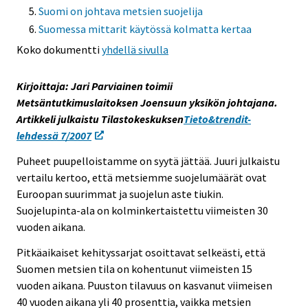
Suomi on johtava metsien suojelija
e
Suomessa mittarit käytössä kolmatta kertaa
e
n
Koko dokumentti
yhdellä sivulla
p
a
Kirjoittaja: Jari Parviainen toimii
l
Metsäntutkimuslaitoksen Joensuun yksikön johtajana.
v
Artikkeli julkaistu Tilastokeskuksen
Tieto&trendit-
e
lehdessä 7/2007
l
Puheet puupelloistamme on syytä jättää. Juuri julkaistu
u
vertailu kertoo, että metsiemme suojelumäärät ovat
u
Euroopan suurimmat ja suojelun aste tiukin.
n
Suojelupinta-ala on kolminkertaistettu viimeisten 30
.
vuoden aikana.
Pitkäaikaiset kehityssarjat osoittavat selkeästi, että
Suomen metsien tila on kohentunut viimeisten 15
vuoden aikana. Puuston tilavuus on kasvanut viimeisen
40 vuoden aikana yli 40 prosenttia, vaikka metsien