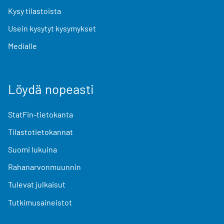
Kysy tilastoista
Usein kysytyt kysymykset
Medialle
Löydä nopeasti
StatFin-tietokanta
Tilastotietokannat
Suomi lukuina
Rahanarvonmuunnin
Tulevat julkaisut
Tutkimusaineistot