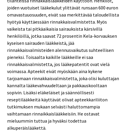
tilanteissa rinnakkaislääkkeiden käyttöön. Henkilöt,
joiden vuotuiset lääkekulut ylittävät runsaan 600 euron
omavastuuosuuden, eivät saa merkittävää taloudellista
hyötyä käyttäessään rinnakkaisvalmistetta. Myös
vaikeista tai pitkäaikaisia sairauksista kärsivillä
henkilöillä, jotka saavat 72 prosentin Kela-korvauksen
kyseisen sairauden lääkkeistä, jää
rinnakkaisvalmisteiden alennusvaikutus suhteellisen
pieneksi. Toisaalta kaikille lääkkeille ei saa
rinnakkaisvalmistetta, jos lääkepatentit ovat vielä
voimassa. Apteekit eivät myöskään aina kykene
tarjoamaan rinnakkaisvalmistetta, joka olisi kuluttajan
kannalta lääkevahvuudeltaan ja pakkauskooltaan
sopivin. Lisäksi eläkeläiset ja säännöllisesti
reseptilääkkeitä käyttävät olivat apteekkariliiton
tutkimuksen mukaan selvästi haluttomampia
vaihtamaan rinnaikkaislääkkeisiin. He ostavat
mieluummin tuttua ja hyväksi todettua
alkuperäislääkettä.