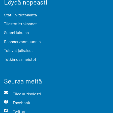
Löydä nopeasti
StatFin-tietokanta
Tilastotietokannat
Suomi lukuina
Rahanarvonmuunnin
Tulevat julkaisut
Tutkimusaineistot
Seuraa meitä
Tilaa uutisviesti
Facebook
Twitter