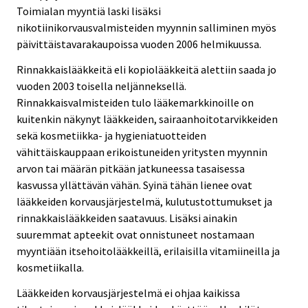
Toimialan myyntiä laski lisäksi
nikotiinikorvausvalmisteiden myynnin salliminen myös
päivittäistavarakaupoissa vuoden 2006 helmikuussa.
Rinnakkaislääkkeitä eli kopiolääkkeitä alettiin saada jo
vuoden 2003 toisella neljänneksellä.
Rinnakkaisvalmisteiden tulo lääkemarkkinoille on
kuitenkin näkynyt lääkkeiden, sairaanhoitotarvikkeiden
sekä kosmetiikka- ja hygieniatuotteiden
vähittäiskauppaan erikoistuneiden yritysten myynnin
arvon tai määrän pitkään jatkuneessa tasaisessa
kasvussa yllättävän vähän. Syinä tähän lienee ovat
lääkkeiden korvausjärjestelmä, kulutustottumukset ja
rinnakkaislääkkeiden saatavuus. Lisäksi ainakin
suuremmat apteekit ovat onnistuneet nostamaan
myyntiään itsehoitolääkkeillä, erilaisilla vitamiineilla ja
kosmetiikalla.
Lääkkeiden korvausjärjestelmä ei ohjaa kaikissa