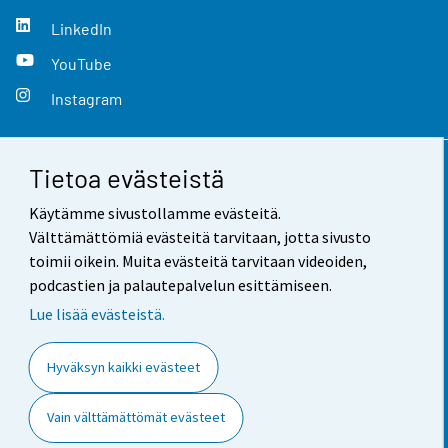
LinkedIn
YouTube
Instagram
Tietoa evästeistä
Yhteystiedot
Käytämme sivustollamme evästeitä.
Palaute
Välttämättömiä evästeitä tarvitaan, jotta sivusto
toimii oikein. Muita evästeitä tarvitaan videoiden,
Käyttöehdot
podcastien ja palautepalvelun esittämiseen.
Tietosuoja
Lue lisää evästeistä.
Saavutettavuus
Hyväksyn kaikki evästeet
Tietoa sivustosta
Vain välttämättömät evästeet
Evästeasetukset