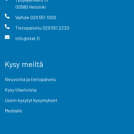
00580
Helsinki
Vaihde
029 551 1000
Tietopalvelu
029 551 2220
info@stat.fi
Kysy meiltä
Neuvonta ja tietopalvelu
Kysy tilastoista
Usein kysytyt kysymykset
Medialle