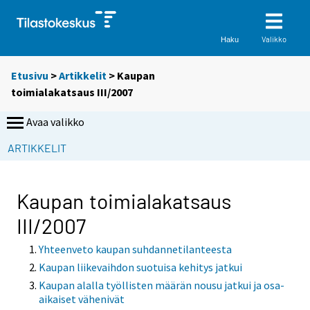
Valikko
Haku
Etusivu
>
Artikkelit
> Kaupan
toimialakatsaus III/2007
Avaa valikko
ARTIKKELIT
Kaupan toimialakatsaus
III/2007
Yhteenveto kaupan suhdannetilanteesta
Kaupan liikevaihdon suotuisa kehitys jatkui
Kaupan alalla työllisten määrän nousu jatkui ja osa-
aikaiset vähenivät