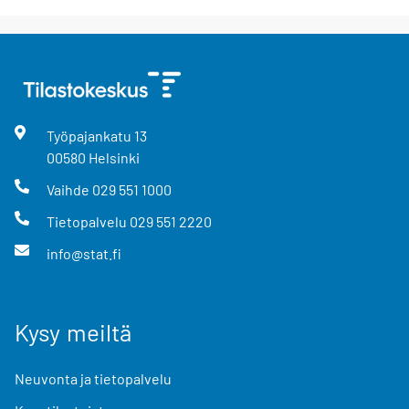
Työpajankatu
13
00580
Helsinki
Vaihde
029 551 1000
Tietopalvelu
029 551 2220
info@stat.fi
Kysy meiltä
Neuvonta ja tietopalvelu