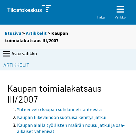
Valikko
Haku
Etusivu
>
Artikkelit
> Kaupan
toimialakatsaus III/2007
Avaa valikko
ARTIKKELIT
Kaupan toimialakatsaus
III/2007
Yhteenveto kaupan suhdannetilanteesta
Kaupan liikevaihdon suotuisa kehitys jatkui
Kaupan alalla työllisten määrän nousu jatkui ja osa-
aikaiset vähenivät