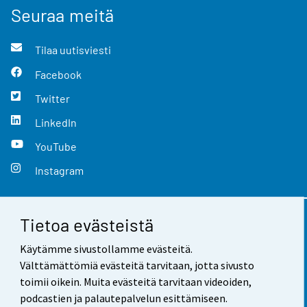
Seuraa meitä
Tilaa uutisviesti
Facebook
Twitter
LinkedIn
YouTube
Instagram
Tietoa evästeistä
Yhteystiedot
Käytämme sivustollamme evästeitä.
Palaute
Välttämättömiä evästeitä tarvitaan, jotta sivusto
toimii oikein. Muita evästeitä tarvitaan videoiden,
Käyttöehdot
podcastien ja palautepalvelun esittämiseen.