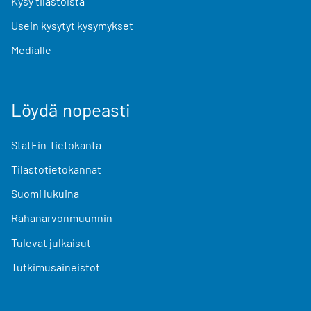
Kysy tilastoista
Usein kysytyt kysymykset
Medialle
Löydä nopeasti
StatFin-tietokanta
Tilastotietokannat
Suomi lukuina
Rahanarvonmuunnin
Tulevat julkaisut
Tutkimusaineistot